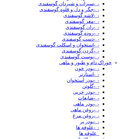
-_-سیراب و شیردان گوسفندی
-_-جگر و دل و قلوه گوسفندی
-_-لاشه گوسفندی
-_-مغز گوسفندی
-_-ران گوسفندی
-_-روده گوسفندی
-_-دست گوسفندی
-_-استخوان و اسکلت گوسفندی
-_-گردن گوسفندی
-_-پوست گوسفندی
خوراک دام و طیور و ماهی
-_-پودر خون
-_-استارتر
-_-پودر استخوان
-_-گلوتن
-_-پودر چربی
-_-ضایعات
-_-پودر ماهی
-_-روغن ماهی
-_-روغن مرغ
-_-پودر پر
-_-علوفه ها
_علوفه ها