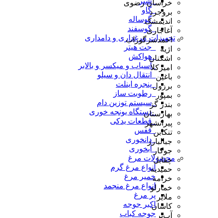
_شتر
خراسان رضوی
_گاو
بروجرد
_گوساله
اندیمشک
_گوسفند
آغاجاری
تجهیزات مرغداری و دامداری
احمدسرگوراب
_جت هیتر
اژیه
_هواکش
اشکنان
_آسیاب و میکسر و بالابر
امیرکلا
_انتقال دان و سیلو
باغین
_پنجره اینلت
برزول
_رطوبت ساز
بمپور
_سیستم توزین دام
بندر گز
_دستگاه یونجه خوری
بهارستان
_قطعات یدکی
پیرانشهر
_قفس
تنکابن
_دانخوری
جبالبارز
_آبخوری
جوکار
محصولات مرغ
چقابل
انواع مرغ گرم
حمیدیه
خمیر مرغ
خرامه
انواع مرغ منجمد
خمارلو
پر مرغ
ملایر
اکبر جوجه
کاشان
جوجه کباب
آب‌بر