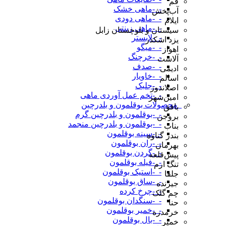
قم
-_-ماهی خشک
آب‌پخش
-_-ماهی دودی
ایلام
-_-ماهی زینتی
سیستان و بلوچستان زابل
-_-لابستر
یزد اشکذر
-_-میگو
اهواز
-_-خرچنگ
آلاشت
-_-صدف
ادیمی
-_-خاویار
اسالم
-_-جلبک
اصلاندوز
-_-تخم عمل آوردی ماهی
امین‌شهر
_محصولات بوقلمون و بلدرچین
بافق
-_-بوقلمون و بلدرچین گرم
بروجن
-_-بوقلمون و بلدرچین منجمد
بناب
-_-سینه بوقلمون
بندر گناوه
-_-ران بوقلمون
بهرمان
-_-گردن بوقلمون
پیش‌قلعه
-_-فیله بوقلمون
تنگ ارم
-_-استیک بوقلمون
جلفا
-_-ساق بوقلمون
جیرنده
-_-چرخ کرده
چم گلک
-_-سنگدان بوقلمون
حنا
-_-خمیر بوقلمون
خرمدره
-_-بال بوقلمون
خمیر