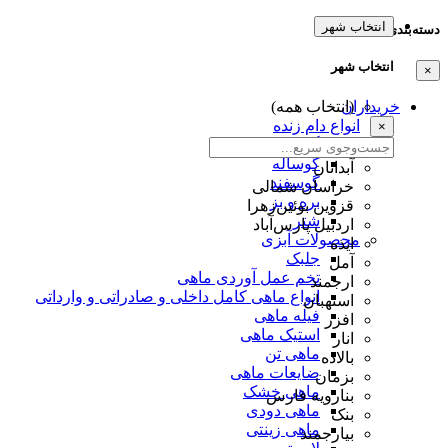
انتخاب شهر
دسته‌بندی‌ها
انتخاب شهر
×
خریداران
(انتخاب همه)
انواع دام زنده
×
گاو
گوساله
آبدانان
گوسفند
خراسان شمالی
بره و بز
قزوین بوئین‌زهرا
شتر
اردبیل پارس‌آباد
محصولات آبزی
ایذه
جلبک
آمل
تخم عمل آوردی ماهی
ارجمند
انواع ماهی کامل داخلی و صادراتی و وارداتی
استهبان
فیله ماهی
افزر
استیک ماهی
انار
ماهی تن
بالاده
ضایعات ماهی
بزمان
ماهی خشک
بنارویه فارس
ماهی دودی
بنک
ماهی زینتی
بیارجمند