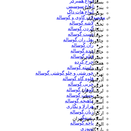
انواع همبرگر
بسطام
انواع سوسیس
بندر ترکمن
انواع هات داگ
بوموسی
محصولات گاوی و گوساله
پارس‌آباد
لاشه گوساله
تخت
گردن گوساله
تیتکانلو
دست گوساله
جوادآباد
بغل ران گوساله
چاه‌ورز
ران گوساله
حر
دنده گوساله
خالدآباد
فیله گوساله
خضرآباد یزد
چرخ کرده
هفتگل
راسته گوساله
کوهدشت
خورشتی و چلو گوشتی گوساله
تهران
قلوه گاه گوساله
آذرشهر
چربی گوساله
قزوین
کوهان گوساله
لرستان ازنا
پوست گوساله
بوشهر دیلم
ماهیچه گوساله
آستارا
هزارلا و نگاری
ابرکوه
زبان گوساله
ارکواز
_نرینگی
اسلام‌شهر تهران
پاچه گوساله
الوند
توپوزی
بازرگان