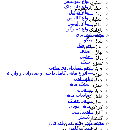
_انواع سوسیس
آشتیان
_انواع هات داگ
احمدآباد صولت
_انواع کوکتل
ازنا
_انواع کالباس
اشتهارد
_انواع ژامبون
املش
_انواع همبرگر
باغ‌ملک
محصولات آبزی
بردستان
میگو
بلده
_خرچنگ
بندرعباس
_صدف
بهار
_خاویار
پول
_جلبک
تسوج
_تخم عمل آوردی ماهی
جاورسیان
— انواع ماهی کامل داخلی و صادراتی و وارداتی
جوزم
فیله ماهی
چغامیش
_استیک ماهی
حمزه
_ماهی تن
خاوران
_ضایعات ماهی
خلیل کرد
_ماهی خشک
نسیم‌شهر
_ماهی دودی
کردکوی
ماهی زینتی
آباده
_لابستر
گلستان
محصولات بوقلمون و بلدرچین
سیستان و بلوچستان
خمیر بوقلمون
خراسان جنوبی فردوس