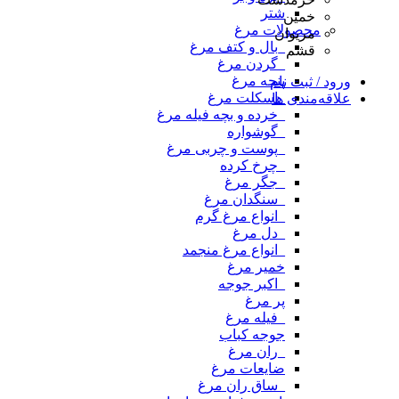
شتر
خمین
محصولات مرغ
مریوان
_بال و کتف مرغ
قشم
_گردن مرغ
پنجه مرغ
ورود / ثبت نام
_اسکلت مرغ
علاقه‌مندی ها
_خرده و بچه فیله مرغ
_گوشواره
_پوست و چربی مرغ
_چرخ کرده
_جگر مرغ
_سنگدان مرغ
_انواع مرغ گرم
_دل مرغ
_انواع مرغ منجمد
خمیر مرغ
_اکبر جوجه
پر مرغ
_فیله مرغ
جوجه کباب
_ران مرغ
ضایعات مرغ
_ساق ران مرغ