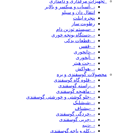
_تجهیزات مرغداری و دامداری
-_-آسیاب و میکسر و بالابر
انتقال دان و سیلو
پنجره اینلت
رطوبت ساز
-_-سیستم توزین دام
-_-دستگاه یونجه خوری
-_-قطعات یدکی
-_-قفس
-_-دانخوری
-_-آبخوری
-_-جت هیتر
-_-هواکش
محصولات گوسفندی و بره
-_-قلوه گاه گوسفندی
-_-راسته گوسفندی
-_-ماهیچه گوسفندی
-_-چلو گوشتی و خورشتی گوسفندی
-_-شیشلیک
-_-پیشناف
-_-خردگی گوسفندی
-_-چربی گوسفندی
-_-دنبه
-_-کله و پاچه گوسفندی