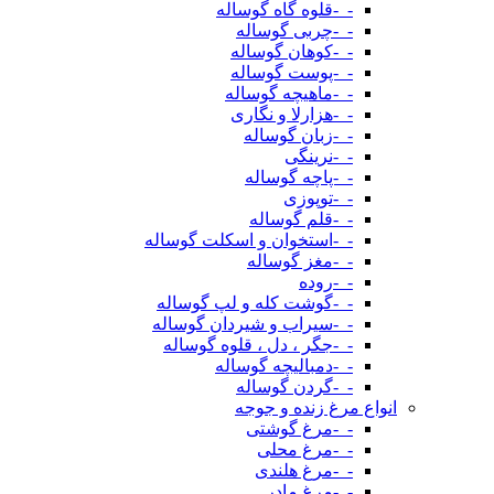
-_-قلوه گاه گوساله
-_-چربی گوساله
-_-کوهان گوساله
-_-پوست گوساله
-_-ماهیچه گوساله
-_-هزارلا و نگاری
-_-زبان گوساله
-_-نرینگی
-_-پاچه گوساله
-_-توپوزی
-_-قلم گوساله
-_-استخوان و اسکلت گوساله
-_-مغز گوساله
-_-روده
-_-گوشت کله و لپ گوساله
-_-سیراب و شیردان گوساله
-_-جگر ، دل ، قلوه گوساله
-_-دمبالیچه گوساله
-_-گردن گوساله
انواع مرغ زنده و جوجه
-_-مرغ گوشتی
-_-مرغ محلی
-_-مرغ هلندی
-_-مرغ مادر