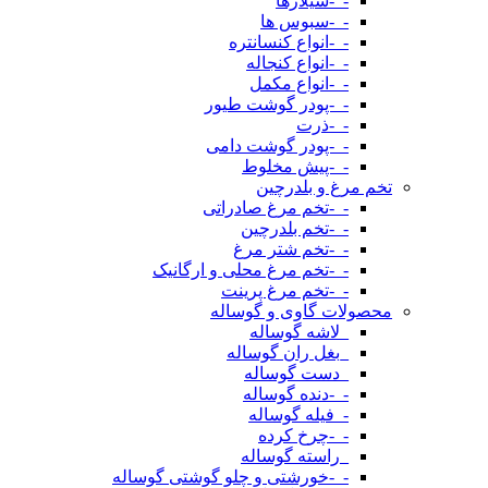
-_-سیلاژها
-_-سبوس ها
-_-انواع کنسانتره
-_-انواع کنجاله
-_-انواع مکمل
-_-پودر گوشت طیور
-_-ذرت
-_-پودر گوشت دامی
-_-پیش مخلوط
تخم مرغ و بلدرچین
-_-تخم مرغ صادراتی
-_-تخم بلدرچین
-_-تخم شتر مرغ
-_-تخم مرغ محلی و ارگانیک
-_-تخم مرغ پرینت
محصولات گاوی و گوساله
_لاشه گوساله
_بغل ران گوساله
_دست گوساله
-_-دنده گوساله
-_فیله گوساله
-_-چرخ کرده
_راسته گوساله
-_-خورشتی و چلو گوشتی گوساله