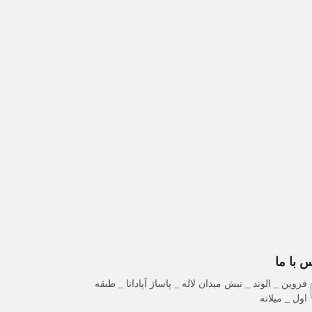
 با ما
قزوین _ الوند _ نبش میدان لاله _ پاساژ آپادانا _ طبقه
اول _ میلانه