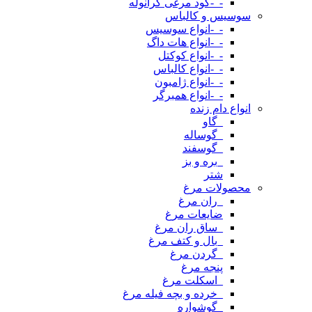
-_-کود مرغی گرانوله
سوسیس و کالباس
-_-انواع سوسیس
-_-انواع هات داگ
-_-انواع کوکتل
-_-انواع کالباس
-_-انواع ژامبون
-_-انواع همبرگر
انواع دام زنده
_گاو
_گوساله
_گوسفند
_بره و بز
شتر
محصولات مرغ
_ران مرغ
ضایعات مرغ
_ساق ران مرغ
_بال و کتف مرغ
_گردن مرغ
پنجه مرغ
_اسکلت مرغ
_خرده و بچه فیله مرغ
_گوشواره