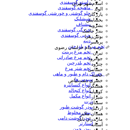
_راسته گوسفندی
اسلام‌شهر تهران
_ماهیچه گوسفندی
الوند
_چلو گوشتی و خورشتی گوسفندی
بازرگان
_شیشلیک
بخشایش
_پیشناف
بشرویه
_خردگی گوسفندی
بندر جاسک
_چربی گوسفندی
بوئین‌زهرا
_دنبه
پره‌سر
تخم مرغ و بلدرچین
تربت جام خراسان رضوی
_تخم مرغ پرینت
تیران
_تخم مرغ صادراتی
جوانرود
_تخم بلدرچین
چترود
_تخم شتر مرغ
حسامی
_خوراک دام و طیور و ماهی
خامنه
سبوس ها
خضری دشت‌بیاض
_انواع کنسانتره
هشتگرد
_انواع کنجاله
کوهپایه
_انواع مکمل
شیراز
ذرت
سمنان
پودر گوشت طیور
اردبیل
_پیش مخلوط
همدان ملایر
_پودر گوشت دامی
مازندران بابل
استارتر
آستانه
_پودر خون