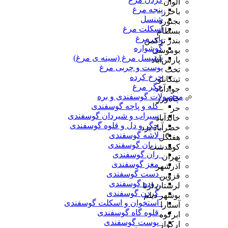
الوان
پنجه مرغ
باخرز
شنسل
بجنورد
اسکلت مرغ
بسطام
پای مرغ
بندر ترکمن
گوشواره
بوموسی
شنیسل مرغ (سینه ی مرغ)
پارس‌آباد
پوست و چربی مرغ
تخت
چرخ کرده
تیتکانلو
جگر مرغ
جوادآباد
محصولات گوسفندی و بره
چاه‌ورز
_کله و پاچه گوسفندی
حر
_سیراب و شیردان گوسفندی
خالدآباد
_جگر و دل و قلوه گوسفندی
خضرآباد یزد
_لاشه گوسفندی
هفتگل
_ زبان گوسفندی
کوهدشت
_ران گوسفندی
تهران
_مغز گوسفندی
آذرشهر
_دست گوسفندی
قزوین
_روده گوسفندی
لرستان ازنا
_گردن گوسفندی
بوشهر دیلم
_استخوان و اسکلت گوسفندی
آستارا
_قلوه گاه گوسفندی
ابرکوه
_پوست گوسفندی
ارکواز