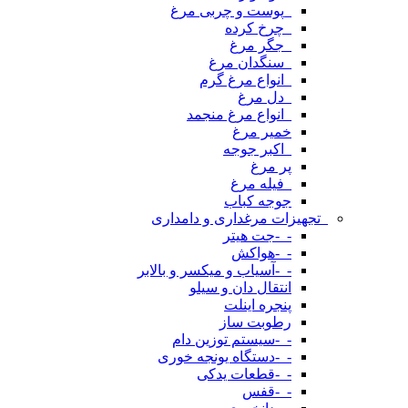
_پوست و چربی مرغ
_چرخ کرده
_جگر مرغ
_سنگدان مرغ
_انواع مرغ گرم
_دل مرغ
_انواع مرغ منجمد
خمیر مرغ
_اکبر جوجه
پر مرغ
_فیله مرغ
جوجه کباب
_تجهیزات مرغداری و دامداری
-_-جت هیتر
-_-هواکش
-_-آسیاب و میکسر و بالابر
انتقال دان و سیلو
پنجره اینلت
رطوبت ساز
-_-سیستم توزین دام
-_-دستگاه یونجه خوری
-_-قطعات یدکی
-_-قفس