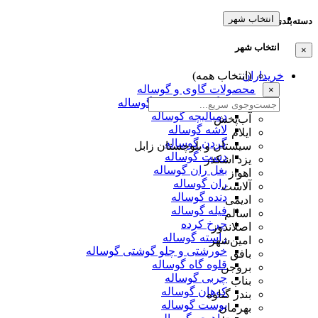
انتخاب شهر
دسته‌بندی‌ها
انتخاب شهر
×
خریداران
(انتخاب همه)
محصولات گاوی و گوساله
×
جگر ، دل ، قلوه گوساله
دمبالیچه گوساله
آب‌پخش
لاشه گوساله
ایلام
گردن گوساله
سیستان و بلوچستان زابل
دست گوساله
یزد اشکذر
بغل ران گوساله
اهواز
ران گوساله
آلاشت
دنده گوساله
ادیمی
فیله گوساله
اسالم
چرخ کرده
اصلاندوز
راسته گوساله
امین‌شهر
خورشتی و چلو گوشتی گوساله
بافق
قلوه گاه گوساله
بروجن
چربی گوساله
بناب
کوهان گوساله
بندر گناوه
پوست گوساله
بهرمان