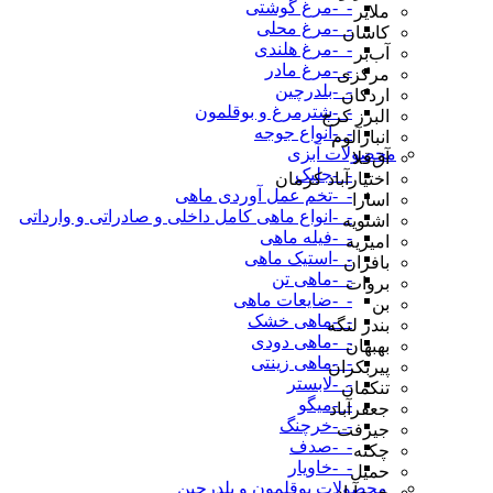
-_-مرغ گوشتی
ملایر
-_-مرغ محلی
کاشان
-_-مرغ هلندی
آب‌بر
-_-مرغ مادر
مرکزی
-_-بلدرچین
اردکان
-_-شترمرغ و بوقلمون
البرز کرج
-_-انواع جوجه
انبارآلوم
محصولات آبزی
آق‌قلا
-_-جلبک
اختیارآباد کرمان
-_-تخم عمل آوردی ماهی
اسارا
-_-انواع ماهی کامل داخلی و صادراتی و وارداتی
اشنویه
-_-فیله ماهی
امیریه
-_-استیک ماهی
بافران
-_-ماهی تن
بروات
-_-ضایعات ماهی
بن
-_-ماهی خشک
بندر لنگه
-_-ماهی دودی
بهبهان
-_-ماهی زینتی
پیربکران
-_-لابستر
تنکمان
-_-میگو
جعفرآباد
-_-خرچنگ
جیرفت
-_-صدف
چکنه
-_-خاویار
حمیل
_محصولات بوقلمون و بلدرچین
خرم‌آباد