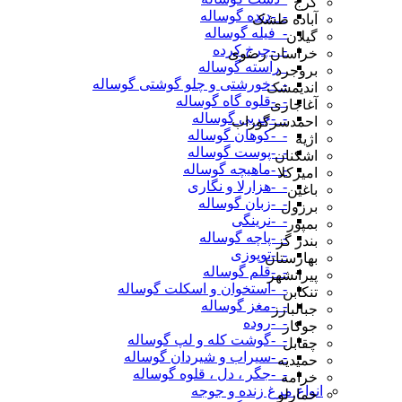
کرج
-_-دنده گوساله
آباده طشک
-_فیله گوساله
گیلان
-_-چرخ کرده
خراسان رضوی
_راسته گوساله
بروجرد
-_-خورشتی و چلو گوشتی گوساله
اندیمشک
-_-قلوه گاه گوساله
آغاجاری
-_-چربی گوساله
احمدسرگوراب
-_-کوهان گوساله
اژیه
-_-پوست گوساله
اشکنان
-_-ماهیچه گوساله
امیرکلا
-_-هزارلا و نگاری
باغین
-_-زبان گوساله
برزول
-_-نرینگی
بمپور
-_-پاچه گوساله
بندر گز
-_-توپوزی
بهارستان
-_-قلم گوساله
پیرانشهر
-_-استخوان و اسکلت گوساله
تنکابن
-_-مغز گوساله
جبالبارز
-_-روده
جوکار
-_-گوشت کله و لپ گوساله
چقابل
-_-سیراب و شیردان گوساله
حمیدیه
-_-جگر ، دل ، قلوه گوساله
خرامه
انواع مرغ زنده و جوجه
خمارلو