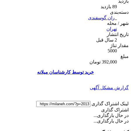
بازدید
89 بازدید
دسته‌بندی
_ران گوسفندی
شهر / محله
تهران
تاریخ انتشار
2 سال قبل
مقدار تناژ
5000
مبلغ
392,000 تومان
خرید توسط کارشناسان میلانه
گزارش مشکل آگهی
لینک اشتراک گذاری
اشتراک گذاری
در حال بارگذاری...
در حال بارگذاری...