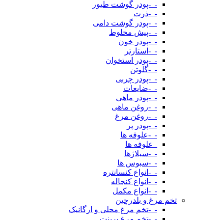
-_-پودر گوشت طیور
-_-ذرت
-_-پودر گوشت دامی
-_-پیش مخلوط
-_-پودر خون
-_-استارتر
-_-پودر استخوان
-_-گلوتن
-_-پودر چربی
-_-ضایعات
-_-پودر ماهی
-_-روغن ماهی
-_-روغن مرغ
-_-پودر پر
-_-علوفه ها
_علوفه ها
-_-سیلاژها
-_-سبوس ها
-_-انواع کنسانتره
-_-انواع کنجاله
-_-انواع مکمل
تخم مرغ و بلدرچین
-_-تخم مرغ محلی و ارگانیک
-_-تخم مرغ پرینت