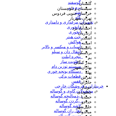
_گوسفند
گلستان
_بره و بز
سیستان و بلوچستان
_شتر
خراسان جنوبی فردوس
_گاو
تهران شهریار
تجهیزات مرغداری و دامداری
آشخانه
_دانخوری
احمدآباد یزد
_آبخوری
ازندریان
_جت هیتر
اشکذر
_هواکش
امیدیه
_آسیاب و میکسر و بالابر
باغستان
_انتقال دان و سیلو
بردسکن
_پنجره اینلت
بم
_رطوبت ساز
بندر کنگان
_سیستم توزین دام
بهاران‌شهر
_دستگاه یونجه خوری
پهله
_قطعات یدکی
تفرش
_قفس
جایزان
خریداران و فروشگان خارجی
جویبار
محصولات گاوی و گوساله
چغلوندی
-_-دمبالیچه گوساله
حمیدیا
-_-گردن گوساله
خداجو
_لاشه گوساله
خلیل‌شهر
_بغل ران گوساله
میاندوآب
_دست گوساله