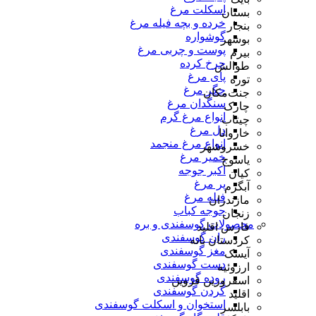
اسکلت مرغ
بستان
خرده و بچه فیله مرغ
بنجار
گوشواره
بوشهر
پوست و چربی مرغ
بیرم
چرخ کرده
طوالش
پای مرغ
توره
جگر مرغ
جنت‌مکان
سنگدان مرغ
چارک
انواع مرغ گرم
چیتاب
دل مرغ
خاروانا
انواع مرغ منجمد
خسروشهر
خمیر مرغ
یاسوج
اکبر جوجه
کیان
پر مرغ
آبگرم
فیله مرغ
مازندران
جوجه کباب
زنجان
محصولات گوسفندی و بره
فارس اقلید
ران گوسفندی
کردستان بانه
مغز گوسفندی
آیسک
دست گوسفندی
ارزوئیه
روده گوسفندی
اسفرورین قزوین
گردن گوسفندی
اقلید
استخوان و اسکلت گوسفندی
بابلسر