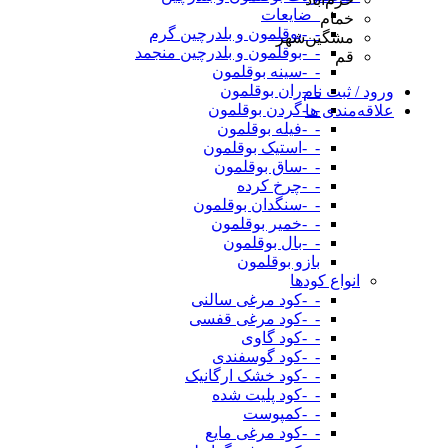
_ضایعات
خمام
-_-بوقلمون و بلدرچین گرم
مشگین‌شهر
-_-بوقلمون و بلدرچین منجمد
قم
-_-سینه بوقلمون
-_-ران بوقلمون
ورود / ثبت نام
-_-گردن بوقلمون
علاقه‌مندی ها
-_-فیله بوقلمون
-_-استیک بوقلمون
-_-ساق بوقلمون
-_-چرخ کرده
-_-سنگدان بوقلمون
-_-خمیر بوقلمون
-_-بال بوقلمون
بازو بوقلمون
انواع کودها
-_-کود مرغی سالنی
-_-کود مرغی قفسی
-_-کود گاوی
-_-کود گوسفندی
-_-کود خشک ارگانیک
-_-کود پلیت شده
-_-کمپوست
-_-کود مرغی مایع