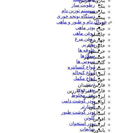
بنارویه فارس
رطوبت ساز
بنک
سیستم توزین دام
بیارجمند
دستگاه یونجه خوری
پیشین
خوراک دام و طیور و ماهی
توحید
پودر ماهی
جناح
روغن ماهی
چاپشلو
روغن مرغ
چهاربرج
پودر پر
خاتون آباد
علوفه ها
خرمشهر
سیلاژها
خمینی‌شهر
سبوس ها
گلدشت
انواع کنسانتره
سنندج
انواع کنجاله
آبش‌احمد
انواع مکمل
خوزستان
ذرت
فارس سپیدان
پودر خون
فارس قیر و کارزین
پیش مخلوط
ایزدخواست
پودر گوشت دامی
آواجیق
استارتر
اردستان
پودر گوشت طیور
اسدآباد
گلوتن
افوس
پودر استخوان
ایرانشهر
ضایعات
بانه‌وره