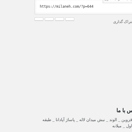
راک گذاری
 با ما
زوین _ الوند _ نبش میدان لاله _ پاساژ آپادانا _ طبقه
ول _ میلانه