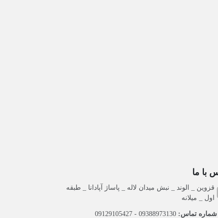
 با ما
قزوین _ الوند _ نبش میدان لاله _ پاساژ آپادانا _ طبقه
اول _ میلانه
ماره تماس:
09388973130 - 09129105427