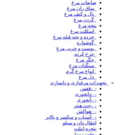
ضایعات مرغ
_ساق ران مرغ
_بال و کتف مرغ
_گردن مرغ
پنجه مرغ
_اسکلت مرغ
_خرده و بچه فیله مرغ
_گوشواره
_پوست و چربی مرغ
_چرخ کرده
_جگر مرغ
_سنگدان مرغ
_انواع مرغ گرم
_دل مرغ
_تجهیزات مرغداری و دامداری
-_-قفس
-_-دانخوری
-_-آبخوری
-_-جت هیتر
-_-هواکش
-_-آسیاب و میکسر و بالابر
انتقال دان و سیلو
پنجره اینلت
رطوبت ساز