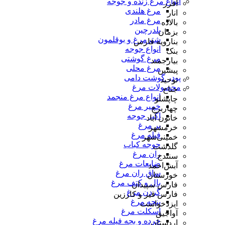
انواع مرغ زنده و جوجه
افزر
مرغ هلندی
انار
مرغ مادر
بالاده
بلدرچین
بزمان
شترمرغ و بوقلمون
بنارویه فارس
انواع جوجه
بنک
مرغ گوشتی
بیارجمند
مرغ محلی
پیشین
پودر گوشت دامی
توحید
محصولات مرغ
جناح
انواع مرغ منجمد
چاپشلو
خمیر مرغ
چهاربرج
اکبر جوجه
خاتون آباد
پر مرغ
خرمشهر
فیله مرغ
خمینی‌شهر
جوجه کباب
گلدشت
ران مرغ
سنندج
ضایعات مرغ
آبش‌احمد
ساق ران مرغ
خوزستان
بال و کتف مرغ
فارس سپیدان
گردن مرغ
فارس قیر و کارزین
پنجه مرغ
ایزدخواست
اسکلت مرغ
آواجیق
خرده و بچه فیله مرغ
اردستان