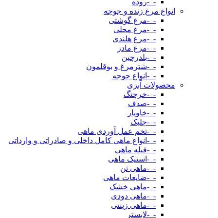
-_-روده
انواع مرغ زنده و جوجه
-_-مرغ گوشتی
-_-مرغ محلی
-_-مرغ هلندی
-_-مرغ مادر
-_-بلدرچین
-_-شترمرغ و بوقلمون
-_-انواع جوجه
محصولات آبزی
-_-خرچنگ
-_-صدف
-_-خاویار
-_-جلبک
-_-تخم عمل آوردی ماهی
-_-انواع ماهی کامل داخلی و صادراتی و وارداتی
-_-فیله ماهی
-_-استیک ماهی
-_-ماهی تن
-_-ضایعات ماهی
-_-ماهی خشک
-_-ماهی دودی
-_-ماهی زینتی
-_-لابستر