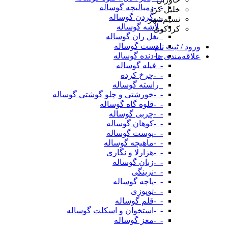
-_-دمبالیچه گوساله
خلیل کرد
-_-گردن گوساله
نسیم‌شهر
_لاشه گوساله
کردکوی
_بغل ران گوساله
_دست گوساله
ورود / ثبت نام
-_-دنده گوساله
علاقه‌مندی ها
-_فیله گوساله
-_-چرخ کرده
_راسته گوساله
-_-خورشتی و چلو گوشتی گوساله
-_-قلوه گاه گوساله
-_-چربی گوساله
-_-کوهان گوساله
-_-پوست گوساله
-_-ماهیچه گوساله
-_-هزارلا و نگاری
-_-زبان گوساله
-_-نرینگی
-_-پاچه گوساله
-_-توپوزی
-_-قلم گوساله
-_-استخوان و اسکلت گوساله
-_-مغز گوساله