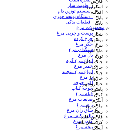
فارس
_رطوبت ساز
اسفراین
_سیستم توزین دام
اقبالیه
_دستگاه یونجه خوری
بابل
_قطعات یدکی
بایگ
محصولات مرغ
بستان
پوست و چربی مرغ
بنجار
چرخ کرده
بوشهر
جگر مرغ
بیرم
سنگدان مرغ
طوالش
دل مرغ
توره
انواع مرغ گرم
جنت‌مکان
خمیر مرغ
چارک
انواع مرغ منجمد
چیتاب
پر مرغ
خاروانا
اکبر جوجه
خسروشهر
جوجه کباب
یاسوج
فیله مرغ
کیان
ضایعات مرغ
آبگرم
ران مرغ
مازندران
ساق ران مرغ
زنجان
بال و کتف مرغ
فارس اقلید
گردن مرغ
کردستان بانه
پنجه مرغ
آیسک