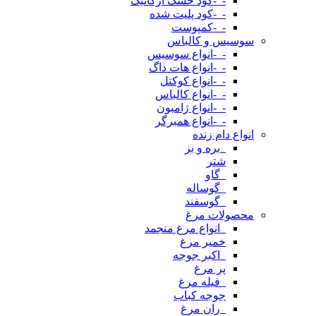
-_-کود خشک ارگانیک
-_-کود پلیت شده
-_-کمپوست
سوسیس و کالباس
-_-انواع سوسیس
-_-انواع هات داگ
-_-انواع کوکتل
-_-انواع کالباس
-_-انواع ژامبون
-_-انواع همبرگر
انواع دام زنده
_بره و بز
شتر
_گاو
_گوساله
_گوسفند
محصولات مرغ
_انواع مرغ منجمد
خمیر مرغ
_اکبر جوجه
پر مرغ
_فیله مرغ
جوجه کباب
_ران مرغ