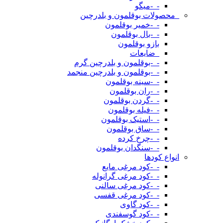
-_-میگو
_محصولات بوقلمون و بلدرچین
-_-خمیر بوقلمون
-_-بال بوقلمون
بازو بوقلمون
_ضایعات
-_-بوقلمون و بلدرچین گرم
-_-بوقلمون و بلدرچین منجمد
-_-سینه بوقلمون
-_-ران بوقلمون
-_-گردن بوقلمون
-_-فیله بوقلمون
-_-استیک بوقلمون
-_-ساق بوقلمون
-_-چرخ کرده
-_-سنگدان بوقلمون
انواع کودها
-_-کود مرغی مایع
-_-کود مرغی گرانوله
-_-کود مرغی سالنی
-_-کود مرغی قفسی
-_-کود گاوی
-_-کود گوسفندی