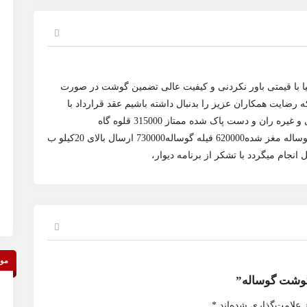
 با قیمتی باور نکردنی و کیفیت عالی تضمین گوشت در صورت
ایت همکاران عزیز را بدنبال داشته باشیم عقد قرارداد با
رستوران ها و کترینگ ها و قصابی ها و ارگان های دولتی و غیره ران و دست پاک شده ممتاز 315000 قلوه گاه
گوساله290000 خورده گوشت گوساله 265000 راسته گوساله مغز شده620000 فیله گوساله730000 ارسال بالای 20کیلو ب
نجام میگردد با تشکر از برنامه دیوار،
موق
گوشت گوساله”
 علامت‌گذاری شده‌اند
*