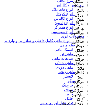
_مرغ محلی
اشکنان
سوسیس و کالباس
امیرکلا
_انواع هات داگ
باغین
_انواع کوکتل
برزول
_انواع کالباس
بمپور
_انواع ژامبون
بندر گز
_انواع همبرگر
بهارستان
_انواع سوسیس
پیرانشهر
محصولات آبزی
تنکابن
— انواع ماهی کامل داخلی و صادراتی و وارداتی
جبالبارز
فیله ماهی
جوکار
_استیک ماهی
چقابل
_ماهی تن
حمیدیه
_ضایعات ماهی
خرامه
_ماهی خشک
خمارلو
_ماهی دودی
ملایر
ماهی زینتی
کاشان
_لابستر
آب‌بر
میگو
مرکزی
_خرچنگ
اردکان
_صدف
البرز کرج
_خاویار
انبارآلوم
_جلبک
آق‌قلا
_تخم عمل آوردی ماهی
اختیارآباد کرمان