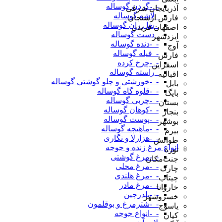
-_-گردن گوساله
آذربایجان شرقی
_لاشه گوساله
فارس ارسنجان
_بغل ران گوساله
اصفهان فریدن
_دست گوساله
ایزدشهر
-_-دنده گوساله
آوج
-_فیله گوساله
فارس
-_-چرخ کرده
اسفراین
_راسته گوساله
اقبالیه
-_-خورشتی و چلو گوشتی گوساله
بابل
-_-قلوه گاه گوساله
بایگ
-_-چربی گوساله
بستان
-_-کوهان گوساله
بنجار
-_-پوست گوساله
بوشهر
-_-ماهیچه گوساله
بیرم
-_-هزارلا و نگاری
طوالش
انواع مرغ زنده و جوجه
توره
-_-مرغ گوشتی
جنت‌مکان
-_-مرغ محلی
چارک
-_-مرغ هلندی
چیتاب
-_-مرغ مادر
خاروانا
-_-بلدرچین
خسروشهر
-_-شترمرغ و بوقلمون
یاسوج
-_-انواع جوجه
کیان