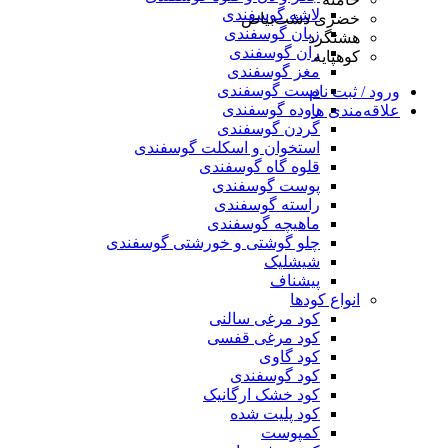
لاشه گوسفندی
خضری دشت‌بیاض
زبان گوسفندی
هشتگرد
ران گوسفندی
کوهپایه
مغز گوسفندی
دست گوسفندی
ورود / ثبت نام
روده گوسفندی
علاقه‌مندی ها
گردن گوسفندی
استخوان و اسکلت گوسفندی
قلوه گاه گوسفندی
پوست گوسفندی
راسته گوسفندی
ماهیچه گوسفندی
چلو گوشتی و خورشتی گوسفندی
شیشلیک
پیشناف
انواع کودها
کود مرغی سالنی
کود مرغی قفسی
کود گاوی
کود گوسفندی
کود خشک ارگانیک
کود پلیت شده
کمپوست