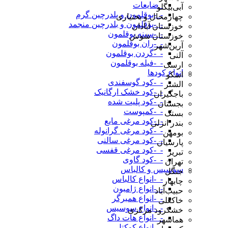
_ضایعات
آبی‌بیگلو
-_-بوقلمون و بلدرچین گرم
چهارمحال و بختیاری
-_-بوقلمون و بلدرچین منجمد
خوزستان آبادان
-_-سینه بوقلمون
خوزستان شوش
-_-ران بوقلمون
آرین‌شهر
-_-گردن بوقلمون
آلنی
-_-فیله بوقلمون
ارسک
انواع کودها
اسکو
-_-کود گوسفندی
الشتر
-_-کود خشک ارگانیک
باجگیران
-_-کود پلیت شده
بجستان
-_-کمپوست
بستک
-_-کود مرغی مایع
بندر انزلی
-_-کود مرغی گرانوله
بومهن
-_-کود مرغی سالنی
پارسیان
-_-کود مرغی قفسی
تبریز
-_-کود گاوی
تهران
سوسیس و کالباس
جنگل
-_-انواع کالباس
چابهار
-_-انواع ژامبون
حبیب‌آباد
-_-انواع همبرگر
خاکعلی
-_-انواع سوسیس
خشکرود مرکزی
-_-انواع هات داگ
هماشهر
-_-انواع کوکتل