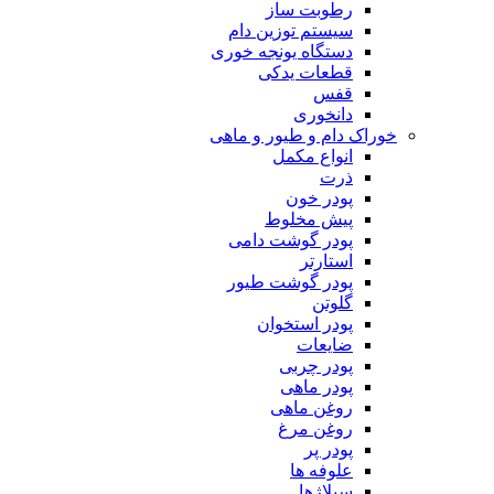
رطوبت ساز
سیستم توزین دام
دستگاه یونجه خوری
قطعات یدکی
قفس
دانخوری
خوراک دام و طیور و ماهی
انواع مکمل
ذرت
پودر خون
پیش مخلوط
پودر گوشت دامی
استارتر
پودر گوشت طیور
گلوتن
پودر استخوان
ضایعات
پودر چربی
پودر ماهی
روغن ماهی
روغن مرغ
پودر پر
علوفه ها
سیلاژها