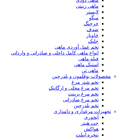
ماهی دودی
ماهی زینتی
لابستر
میگو
خرچنگ
صدف
خاویار
جلبک
تخم عمل آوردی ماهی
انواع ماهی کامل داخلی و صادراتی و وارداتی
فیله ماهی
استیک ماهی
ماهی تن
محصولات بوقلمون و بلدرچین
تخم شتر مرغ
تخم مرغ محلی و ارگانیک
تخم مرغ پرینت
تخم مرغ صادراتی
تخم بلدرچین
تجهیزات مرغداری و دامداری
آبخوری
جت هیتر
هواکش
پنجره اینلت