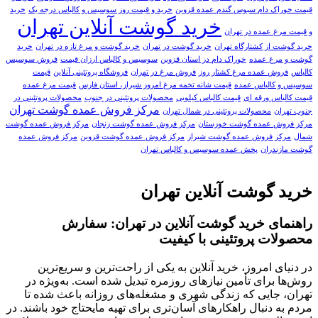
قیمت خوراک دام سبوس گندم عمده قزوین
خرید و قیمت روز سوسیس و کالباس درجه یک
خرید
خرید گوشت آنلاین تهران
و قیمت مرغ عمده در تهران
خرید گوشت از کشتارگاه تهران
خرید گوشت در تهران
خرید گوشت و مرغ تازه در تهران
خرید
گوشت و مرغ عمده
خوراک دام در استان قزوین
سوسیس و کالباس ارزان قیمت
فروش سوسیس
کالباس
فروش عمده مرغ کشتار روز
فروش مرغ در تهران
فروشگاه پروتئینی آنلاین
قیمت
سوسیس و کالباس عمده
قیمت شانه تخمه مرغ امروز شیراز، استان فارس
قیمت مرغ عمده
قیمت کالباس ورقه ای
قیمت کالباس کیلویی
محصولات پروتئینی در جنوب
محصولات پروتئینی در
مرکز فروش عمده گوشت تهران
جنوب تهران
محصولات پروتئینی در شمال تهران
مرکز فروش عمده گوشت خوزستان
مرکز فروش عمده گوشت زنجان
مرکز فروش عمده گوشت
شمال
مرکز فروش عمده گوشت شیراز
مرکز فروش عمده گوشت قزوین
مرکز فروش عمده
گوشت مازندران
پخش عمده سوسیس و کالباس تهران
خرید گوشت آنلاین تهران
راهنمای خرید گوشت آنلاین در تهران: سفارش
محصولات پروتئینی با کیفیت
در دنیای امروز، خرید آنلاین به یکی از راحت‌ترین و سریع‌ترین
روش‌ها برای تأمین نیازهای روزمره تبدیل شده است. به‌ویژه در
تهران، جایی که زندگی شهری و مشغله‌های روزانه باعث شده تا
مردم به دنبال راهکارهای آسان‌تری برای تهیه مایحتاج خود باشند. در