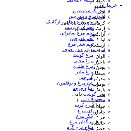
کوهسار
خریداران
مشهد
پودر گوشت طیور
آبیک
تخم مرغ و بلدرچین
آذربایجان غربی
تخم مرغ محلی و ارگانیک
کرمانشاه ثلاث باباجانی
تخم مرغ پرینت
لرستان الیگودرز
تخم مرغ صادراتی
آزادشهر
تخم بلدرچین
آوا
تخم شتر مرغ
ارسنجان
انواع مرغ زنده و جوجه
اسلام‌آباد غرب
مرغ گوشتی
الوان
مرغ محلی
باخرز
مرغ هلندی
بجنورد
مرغ مادر
بسطام
بلدرچین
بندر ترکمن
شترمرغ و بوقلمون
بوموسی
انواع جوجه
پارس‌آباد
پودر گوشت دامی
تخت
محصولات مرغ
تیتکانلو
چرخ کرده
جوادآباد
پای مرغ
چاه‌ورز
جگر مرغ
حر
سنگدان مرغ
خالدآباد
انواع مرغ گرم
خضرآباد یزد