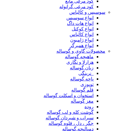
کود مرغی مایع
کود مرغی گرانوله
سوسیس و کالباس
انواع سوسیس
انواع هات داگ
انواع کوکتل
انواع کالباس
انواع ژامبون
انواع همبرگر
محصولات گاوی و گوساله
ماهیچه گوساله
هزارلا و نگاری
زبان گوساله
_نرینگی
پاچه گوساله
توپوزی
قلم گوساله
استخوان و اسکلت گوساله
مغز گوساله
روده
گوشت کله و لپ گوساله
سیراب و شیردان گوساله
جگر ، دل ، قلوه گوساله
دمبالیچه گوساله