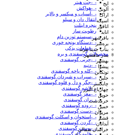
-_-جت هیتر
ایج
-_-هواکش
آلونی
-_-آسیاب و میکسر و بالابر
اراک
انتقال دان و سیلو
اسپکه
پنجره اینلت
اتاقور
رطوبت ساز
انابد
-_-سیستم توزین دام
باقرشهر
-_-دستگاه یونجه خوری
بره‌سر
-_-قطعات یدکی
بناب جدید مرند
محصولات گوسفندی و بره
بندر ماهشهر
-_-چربی گوسفندی
بهشهر
-_-دنبه
پیشوا
-_-کله و پاچه گوسفندی
توتکابن
-_-سیراب و شیردان گوسفندی
جلین
-_-جگر و دل و قلوه گوسفندی
چابکسر
-_-لاشه گوسفندی
چهارباغ البرز
-_-مغز گوسفندی
حویق
-_-ران گوسفندی
خرمدشت
-_-روده گوسفندی
خمین
-_-دست گوسفندی
مریوان
-_-استخوان و اسکلت گوسفندی
قشم
-_-گردن گوسفندی
آبدانان
-_-پوست گوسفندی
خراسان شمالی
-_-قلوه گاه گوسفندی