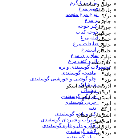
انواع مرغ گرم
بوئین و میاندشت
خمیر مرغ
پل سفید
انواع مرغ منجمد
ترک
پر مرغ
جاجرم
اکبر جوجه
جورقان
جوجه کباب
چرمهین
فیله مرغ
حسینیه
ضایعات مرغ
خانوک
ران مرغ
خلیفان
ساق ران مرغ
نهاوند
بال و کتف مرغ
کلاردشت
محصولات گوسفندی و بره
کیش
_ماهیچه گوسفندی
بانه
_چلو گوشتی و خورشتی گوسفندی
یزد
_شیشلیک
آذربایجان شرقی اسکو
_پیشناف
کرمان انار
_خردگی گوسفندی
آسمان‌آباد ایلام
_چربی گوسفندی
ابهر
_دنبه
ازگله
_کله و پاچه گوسفندی
اشترینان لرستان
_سیراب و شیردان گوسفندی
امام‌شهر
_جگر و دل و قلوه گوسفندی
باغ بهادران
_لاشه گوسفندی
بردخون
_ زبان گوسفندی