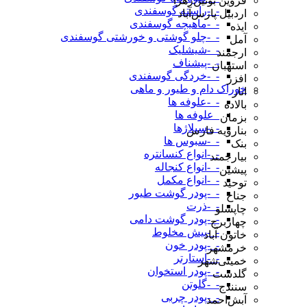
قزوین بوئین‌زهرا
-_-راسته گوسفندی
اردبیل پارس‌آباد
-_-ماهیچه گوسفندی
ایذه
-_-چلو گوشتی و خورشتی گوسفندی
آمل
-_-شیشلیک
ارجمند
-_-پیشناف
استهبان
-_-خردگی گوسفندی
افزر
خوراک دام و طیور و ماهی
انار
-_-علوفه ها
بالاده
_علوفه ها
بزمان
-_-سیلاژها
بنارویه فارس
-_-سبوس ها
بنک
-_-انواع کنسانتره
بیارجمند
-_-انواع کنجاله
پیشین
-_-انواع مکمل
توحید
-_-پودر گوشت طیور
جناح
-_-ذرت
چاپشلو
-_-پودر گوشت دامی
چهاربرج
-_-پیش مخلوط
خاتون آباد
-_-پودر خون
خرمشهر
-_-استارتر
خمینی‌شهر
-_-پودر استخوان
گلدشت
-_-گلوتن
سنندج
-_-پودر چربی
آبش‌احمد