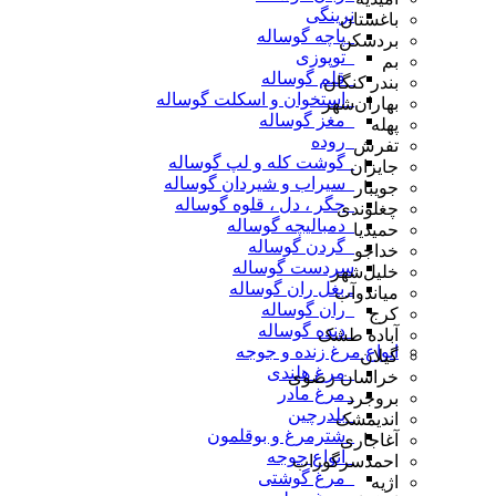
نرینگی
باغستان
_پاچه گوساله
بردسکن
_توپوزی
بم
_قلم گوساله
بندر کنگان
_استخوان و اسکلت گوساله
بهاران‌شهر
_مغز گوساله
پهله
_روده
تفرش
_گوشت کله و لپ گوساله
جایزان
_سیراب و شیردان گوساله
جویبار
_جگر ، دل ، قلوه گوساله
چغلوندی
_دمبالیچه گوساله
حمیدیا
_گردن گوساله
خداجو
سردست گوساله
خلیل‌شهر
ـ بغل ران گوساله
میاندوآب
_ران گوساله
کرج
_دنده گوساله
آباده طشک
انواع مرغ زنده و جوجه
گیلان
_مرغ هلندی
خراسان رضوی
_مرغ مادر
بروجرد
_بلدرچین
اندیمشک
_شترمرغ و بوقلمون
آغاجاری
_انواع جوجه
احمدسرگوراب
_مرغ گوشتی
اژیه