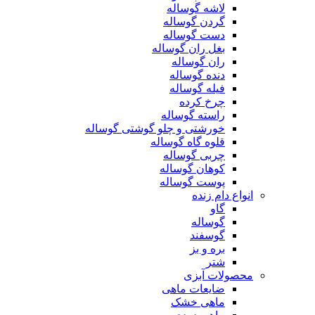
لاشه گوساله
گردن گوساله
دست گوساله
بغل ران گوساله
ران گوساله
دنده گوساله
فیله گوساله
چرخ کرده
راسته گوساله
خورشتی و چلو گوشتی گوساله
قلوه گاه گوساله
چربی گوساله
کوهان گوساله
پوست گوساله
انواع دام زنده
گاو
گوساله
گوسفند
بره و بز
شتر
محصولات آبزی
ضایعات ماهی
ماهی خشک