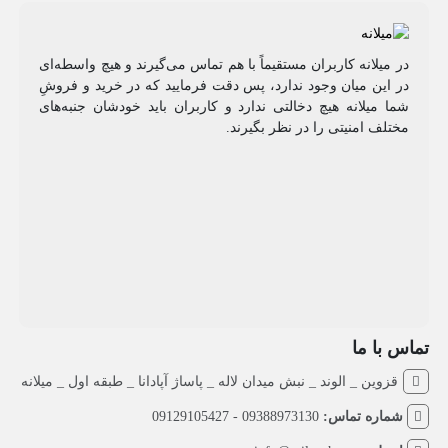
در میلانه کاربران مستقیماً با هم تماس می‌گیرند و هیچ واسطه‌ای
در این میان وجود ندارد، پس دقت فرمایید که در خرید و فروشِ
شما میلانه هیچ دخالتی ندارد و کاربران باید خودشان جنبه‌های
مختلف امنیتی را در نظر بگیرند.
تماس با ما
قزوین _ الوند _ نبش میدان لاله _ پاساژ آپادانا _ طبقه اول _ میلانه
شماره تماس:
09388973130 - 09129105427