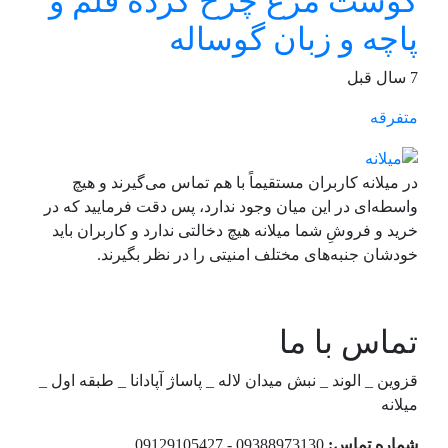
گوشت مرغ چرخ کرده قلم و
پاچه و زبان گوساله
7 سال قبل
متفرقه
در میلانه کاربران مستقیماً با هم تماس می‌گیرند و هیچ
واسطه‌ای در این میان وجود ندارد، پس دقت فرمایید که در
خرید و فروشِ شما میلانه هیچ دخالتی ندارد و کاربران باید
خودشان جنبه‌های مختلف امنیتی را در نظر بگیرند.
تماس با ما
قزوین _ الوند _ نبش میدان لاله _ پاساژ آپادانا _ طبقه اول _
میلانه
شماره تماس:
09388973130 - 09129105427