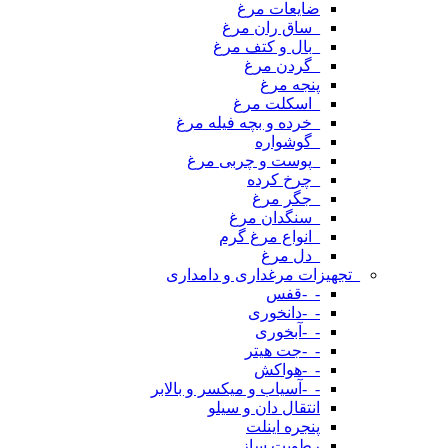
ضایعات مرغ
_ساق ران مرغ
_بال و کتف مرغ
_گردن مرغ
پنجه مرغ
_اسکلت مرغ
_خرده و بچه فیله مرغ
_گوشواره
_پوست و چربی مرغ
_چرخ کرده
_جگر مرغ
_سنگدان مرغ
_انواع مرغ گرم
_دل مرغ
_تجهیزات مرغداری و دامداری
-_-قفس
-_-دانخوری
-_-آبخوری
-_-جت هیتر
-_-هواکش
-_-آسیاب و میکسر و بالابر
انتقال دان و سیلو
پنجره اینلت
رطوبت ساز