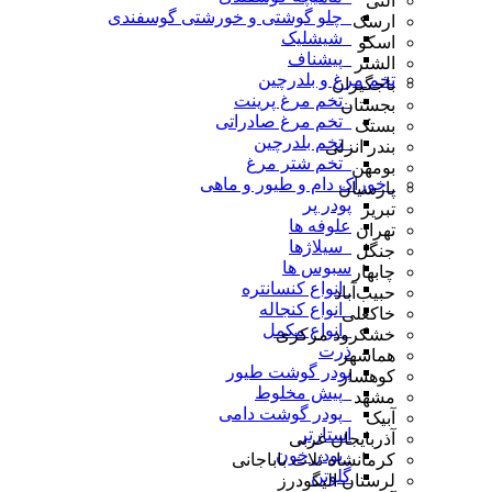
آلنی
_چلو گوشتی و خورشتی گوسفندی
ارسک
_شیشلیک
اسکو
_پیشناف
الشتر
تخم مرغ و بلدرچین
باجگیران
_تخم مرغ پرینت
بجستان
_تخم مرغ صادراتی
بستک
_تخم بلدرچین
بندر انزلی
_تخم شتر مرغ
بومهن
_خوراک دام و طیور و ماهی
پارسیان
پودر پر
تبریز
علوفه ها
تهران
_سیلاژها
جنگل
سبوس ها
چابهار
_انواع کنسانتره
حبیب‌آباد
_انواع کنجاله
خاکعلی
_انواع مکمل
خشکرود مرکزی
ذرت
هماشهر
پودر گوشت طیور
کوهسار
_پیش مخلوط
مشهد
_پودر گوشت دامی
آبیک
استارتر
آذربایجان غربی
_پودر خون
کرمانشاه ثلاث باباجانی
گلوتن
لرستان الیگودرز