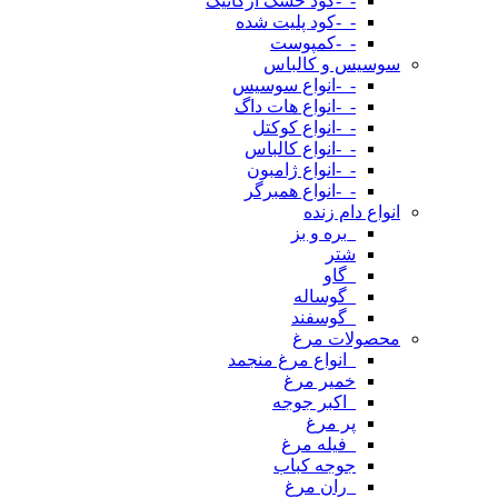
-_-کود خشک ارگانیک
-_-کود پلیت شده
-_-کمپوست
سوسیس و کالباس
-_-انواع سوسیس
-_-انواع هات داگ
-_-انواع کوکتل
-_-انواع کالباس
-_-انواع ژامبون
-_-انواع همبرگر
انواع دام زنده
_بره و بز
شتر
_گاو
_گوساله
_گوسفند
محصولات مرغ
_انواع مرغ منجمد
خمیر مرغ
_اکبر جوجه
پر مرغ
_فیله مرغ
جوجه کباب
_ران مرغ