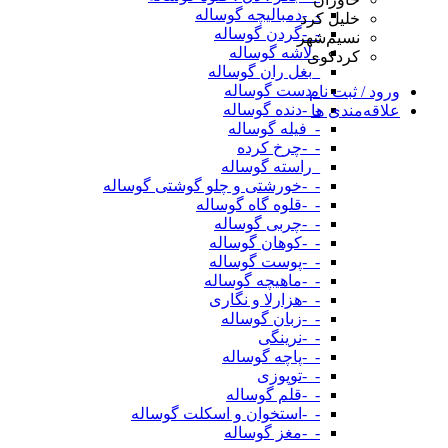
-_-دمبالیچه گوساله
خلیل کرد
-_-گردن گوساله
نسیم‌شهر
_لاشه گوساله
کردکوی
_بغل ران گوساله
_دست گوساله
ورود / ثبت نام
-_-دنده گوساله
علاقه‌مندی ها
-_فیله گوساله
-_-چرخ کرده
_راسته گوساله
-_-خورشتی و چلو گوشتی گوساله
-_-قلوه گاه گوساله
-_-چربی گوساله
-_-کوهان گوساله
-_-پوست گوساله
-_-ماهیچه گوساله
-_-هزارلا و نگاری
-_-زبان گوساله
-_-نرینگی
-_-پاچه گوساله
-_-توپوزی
-_-قلم گوساله
-_-استخوان و اسکلت گوساله
-_-مغز گوساله