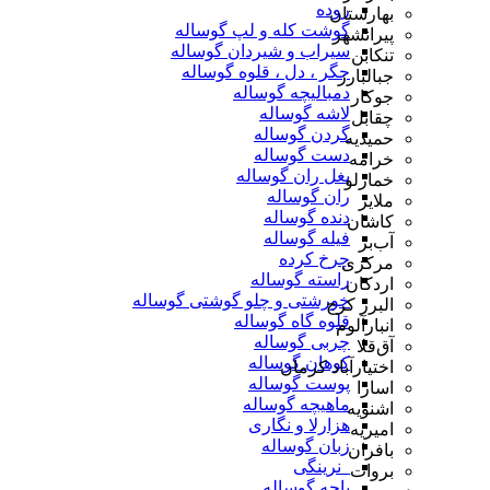
روده
بهارستان
گوشت کله و لپ گوساله
پیرانشهر
سیراب و شیردان گوساله
تنکابن
جگر ، دل ، قلوه گوساله
جبالبارز
دمبالیچه گوساله
جوکار
لاشه گوساله
چقابل
گردن گوساله
حمیدیه
دست گوساله
خرامه
بغل ران گوساله
خمارلو
ران گوساله
ملایر
دنده گوساله
کاشان
فیله گوساله
آب‌بر
چرخ کرده
مرکزی
راسته گوساله
اردکان
خورشتی و چلو گوشتی گوساله
البرز کرج
قلوه گاه گوساله
انبارآلوم
چربی گوساله
آق‌قلا
کوهان گوساله
اختیارآباد کرمان
پوست گوساله
اسارا
ماهیچه گوساله
اشنویه
هزارلا و نگاری
امیریه
زبان گوساله
بافران
_نرینگی
بروات
پاچه گوساله