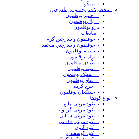
-_-میگو
_محصولات بوقلمون و بلدرچین
-_-خمیر بوقلمون
-_-بال بوقلمون
بازو بوقلمون
_ضایعات
-_-بوقلمون و بلدرچین گرم
-_-بوقلمون و بلدرچین منجمد
-_-سینه بوقلمون
-_-ران بوقلمون
-_-گردن بوقلمون
-_-فیله بوقلمون
-_-استیک بوقلمون
-_-ساق بوقلمون
-_-چرخ کرده
-_-سنگدان بوقلمون
انواع کودها
-_-کود مرغی مایع
-_-کود مرغی گرانوله
-_-کود مرغی سالنی
-_-کود مرغی قفسی
-_-کود گاوی
-_-کود گوسفندی