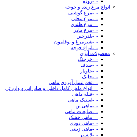
-_-روده
انواع مرغ زنده و جوجه
-_-مرغ گوشتی
-_-مرغ محلی
-_-مرغ هلندی
-_-مرغ مادر
-_-بلدرچین
-_-شترمرغ و بوقلمون
-_-انواع جوجه
محصولات آبزی
-_-خرچنگ
-_-صدف
-_-خاویار
-_-جلبک
-_-تخم عمل آوردی ماهی
-_-انواع ماهی کامل داخلی و صادراتی و وارداتی
-_-فیله ماهی
-_-استیک ماهی
-_-ماهی تن
-_-ضایعات ماهی
-_-ماهی خشک
-_-ماهی دودی
-_-ماهی زینتی
-_-لابستر