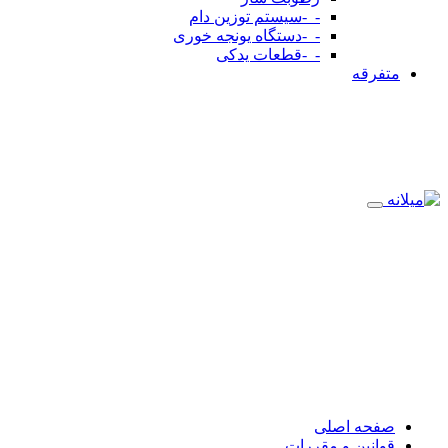
-_-سیستم توزین دام
-_-دستگاه یونجه خوری
-_-قطعات یدکی
متفرقه
صفحه اصلی
قوانین و مقررات