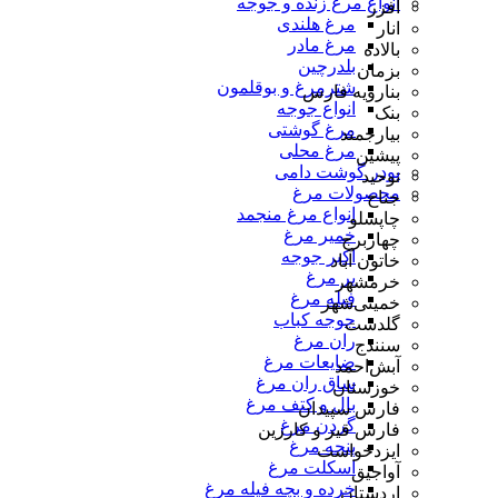
انواع مرغ زنده و جوجه
افزر
مرغ هلندی
انار
مرغ مادر
بالاده
بلدرچین
بزمان
شترمرغ و بوقلمون
بنارویه فارس
انواع جوجه
بنک
مرغ گوشتی
بیارجمند
مرغ محلی
پیشین
پودر گوشت دامی
توحید
محصولات مرغ
جناح
انواع مرغ منجمد
چاپشلو
خمیر مرغ
چهاربرج
اکبر جوجه
خاتون آباد
پر مرغ
خرمشهر
فیله مرغ
خمینی‌شهر
جوجه کباب
گلدشت
ران مرغ
سنندج
ضایعات مرغ
آبش‌احمد
ساق ران مرغ
خوزستان
بال و کتف مرغ
فارس سپیدان
گردن مرغ
فارس قیر و کارزین
پنجه مرغ
ایزدخواست
اسکلت مرغ
آواجیق
خرده و بچه فیله مرغ
اردستان