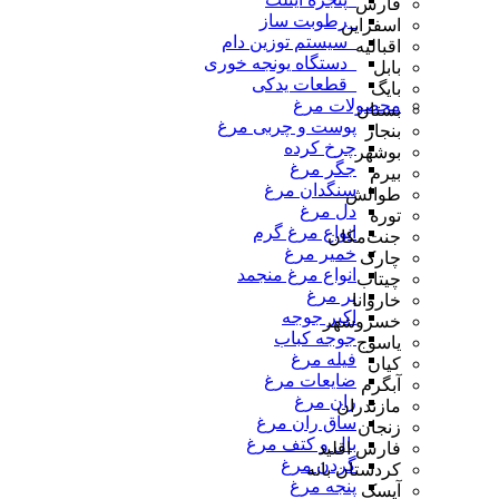
فارس
_رطوبت ساز
اسفراین
_سیستم توزین دام
اقبالیه
_دستگاه یونجه خوری
بابل
_قطعات یدکی
بایگ
محصولات مرغ
بستان
پوست و چربی مرغ
بنجار
چرخ کرده
بوشهر
جگر مرغ
بیرم
سنگدان مرغ
طوالش
دل مرغ
توره
انواع مرغ گرم
جنت‌مکان
خمیر مرغ
چارک
انواع مرغ منجمد
چیتاب
پر مرغ
خاروانا
اکبر جوجه
خسروشهر
جوجه کباب
یاسوج
فیله مرغ
کیان
ضایعات مرغ
آبگرم
ران مرغ
مازندران
ساق ران مرغ
زنجان
بال و کتف مرغ
فارس اقلید
گردن مرغ
کردستان بانه
پنجه مرغ
آیسک