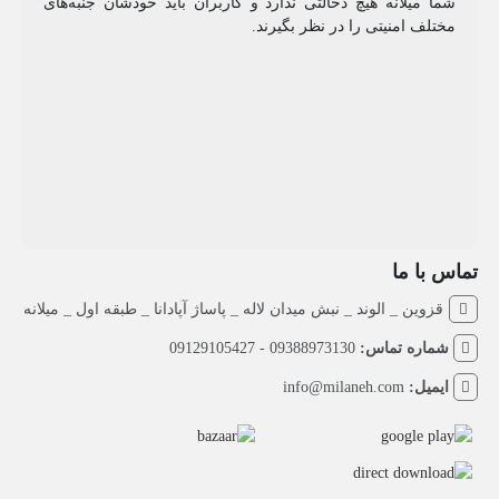
شما میلانه هیچ دخالتی ندارد و کاربران باید خودشان جنبه‌های
مختلف امنیتی را در نظر بگیرند.
تماس با ما
قزوین _ الوند _ نبش میدان لاله _ پاساژ آپادانا _ طبقه اول _ میلانه
شماره تماس:
09388973130 - 09129105427
ایمیل:
info@milaneh.com