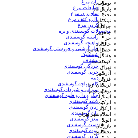
ران مرغ
بوموسی
ضایعات مرغ
پارس‌آباد
ساق ران مرغ
تخت
بال و کتف مرغ
تیتکانلو
گردن مرغ
جوادآباد
محصولات گوسفندی و بره
چاه‌ورز
راسته گوسفندی
حر
ماهیچه گوسفندی
خالدآباد
چلو گوشتی و خورشتی گوسفندی
خضرآباد یزد
شیشلیک
هفتگل
پیشناف
کوهدشت
خردگی گوسفندی
تهران
چربی گوسفندی
آذرشهر
دنبه
قزوین
کله و پاچه گوسفندی
لرستان ازنا
سیراب و شیردان گوسفندی
بوشهر دیلم
جگر و دل و قلوه گوسفندی
آستارا
لاشه گوسفندی
ابرکوه
زبان گوسفندی
ارکواز
ران گوسفندی
اسلام‌شهر تهران
مغز گوسفندی
الوند
دست گوسفندی
بازرگان
روده گوسفندی
بخشایش
گردن گوسفندی
بشرویه