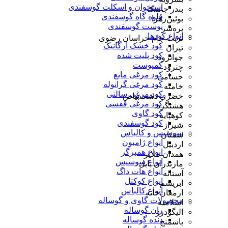
استخوان و اسکلت گوسفندی
بندر جاسک
قلوه گاه گوسفندی
بوئین‌زهرا
پوست گوسفندی
پره‌سر
انواع کودها
تربت جام خراسان رضوی
کود خشک ارگانیک
تیران
کود پلیت شده
جوانرود
کمپوست
چترود
کود مرغی مایع
حسامی
کود مرغی گرانوله
خامنه
کود مرغی سالنی
خضری دشت‌بیاض
کود مرغی قفسی
هشتگرد
کود گاوی
کوهپایه
کود گوسفندی
شیراز
سوسیس و کالباس
سمنان
انواع ژامبون
اردبیل
انواع همبرگر
همدان ملایر
انواع سوسیس
مازندران بابل
انواع هات داگ
آستانه
انواع کوکتل
ابریشم
انواع کالباس
ارمغان‌خانه
محصولات گاوی و گوساله
اسلامیه
ران گوساله
الیگودرز
دنده گوساله
باسمنج