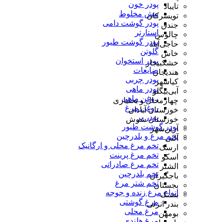
پودر خون
تایباد
پیش مخلوط
تویسرکان
پودر گوشت دامی
جندق
استارتر
چالوس
پودر گوشت طیور
حاجی‌آباد
گلوتن
خاش
پودر استخوان
خشکبیجار
ضایعات
هندیجان
پودر چربی
کیاشهر
پودر ماهی
آبی‌بیگلو
روغن ماهی
چهارمحال و بختیاری
روغن مرغ
خوزستان آبادان
پودر پر
خوزستان شوش
پودر گوشت طیور
آرین‌شهر
تخم مرغ و بلدرچین
آلنی
تخم مرغ محلی و ارگانیک
ارسک
تخم مرغ پرینت
اسکو
تخم مرغ صادراتی
الشتر
تخم بلدرچین
باجگیران
تخم شتر مرغ
بجستان
انواع مرغ زنده و جوجه
بستک
مرغ گوشتی
بندر انزلی
مرغ محلی
بومهن
مرغ هلندی