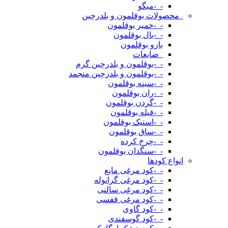
-_-میگو
_محصولات بوقلمون و بلدرچین
-_-خمیر بوقلمون
-_-بال بوقلمون
بازو بوقلمون
_ضایعات
-_-بوقلمون و بلدرچین گرم
-_-بوقلمون و بلدرچین منجمد
-_-سینه بوقلمون
-_-ران بوقلمون
-_-گردن بوقلمون
-_-فیله بوقلمون
-_-استیک بوقلمون
-_-ساق بوقلمون
-_-چرخ کرده
-_-سنگدان بوقلمون
انواع کودها
-_-کود مرغی مایع
-_-کود مرغی گرانوله
-_-کود مرغی سالنی
-_-کود مرغی قفسی
-_-کود گاوی
-_-کود گوسفندی