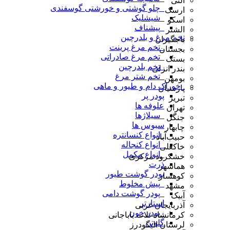
آلنی
_چلو گوشتی و خورشتی گوسفندی
ارسک
_شیشلیک
اسکو
_پیشناف
الشتر
تخم مرغ و بلدرچین
باجگیران
_تخم مرغ پرینت
بجستان
_تخم مرغ صادراتی
بستک
_تخم بلدرچین
بندر انزلی
_تخم شتر مرغ
بومهن
_خوراک دام و طیور و ماهی
پارسیان
پودر پر
تبریز
علوفه ها
تهران
_سیلاژها
جنگل
سبوس ها
چابهار
_انواع کنسانتره
حبیب‌آباد
_انواع کنجاله
خاکعلی
_انواع مکمل
خشکرود مرکزی
ذرت
هماشهر
پودر گوشت طیور
کوهسار
_پیش مخلوط
مشهد
_پودر گوشت دامی
آبیک
استارتر
آذربایجان غربی
_پودر خون
کرمانشاه ثلاث باباجانی
گلوتن
لرستان الیگودرز