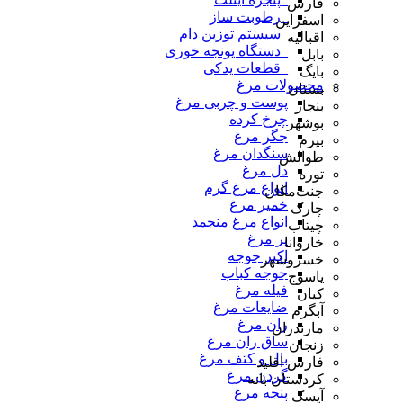
فارس
_رطوبت ساز
اسفراین
_سیستم توزین دام
اقبالیه
_دستگاه یونجه خوری
بابل
_قطعات یدکی
بایگ
محصولات مرغ
بستان
پوست و چربی مرغ
بنجار
چرخ کرده
بوشهر
جگر مرغ
بیرم
سنگدان مرغ
طوالش
دل مرغ
توره
انواع مرغ گرم
جنت‌مکان
خمیر مرغ
چارک
انواع مرغ منجمد
چیتاب
پر مرغ
خاروانا
اکبر جوجه
خسروشهر
جوجه کباب
یاسوج
فیله مرغ
کیان
ضایعات مرغ
آبگرم
ران مرغ
مازندران
ساق ران مرغ
زنجان
بال و کتف مرغ
فارس اقلید
گردن مرغ
کردستان بانه
پنجه مرغ
آیسک