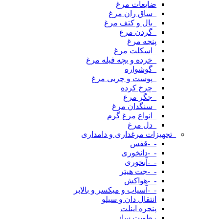
ضایعات مرغ
_ساق ران مرغ
_بال و کتف مرغ
_گردن مرغ
پنجه مرغ
_اسکلت مرغ
_خرده و بچه فیله مرغ
_گوشواره
_پوست و چربی مرغ
_چرخ کرده
_جگر مرغ
_سنگدان مرغ
_انواع مرغ گرم
_دل مرغ
_تجهیزات مرغداری و دامداری
-_-قفس
-_-دانخوری
-_-آبخوری
-_-جت هیتر
-_-هواکش
-_-آسیاب و میکسر و بالابر
انتقال دان و سیلو
پنجره اینلت
رطوبت ساز