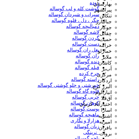
روده
بهارستان
گوشت کله و لپ گوساله
پیرانشهر
سیراب و شیردان گوساله
تنکابن
جگر ، دل ، قلوه گوساله
جبالبارز
دمبالیچه گوساله
جوکار
لاشه گوساله
چقابل
گردن گوساله
حمیدیه
دست گوساله
خرامه
بغل ران گوساله
خمارلو
ران گوساله
ملایر
دنده گوساله
کاشان
فیله گوساله
آب‌بر
چرخ کرده
مرکزی
راسته گوساله
اردکان
خورشتی و چلو گوشتی گوساله
البرز کرج
قلوه گاه گوساله
انبارآلوم
چربی گوساله
آق‌قلا
کوهان گوساله
اختیارآباد کرمان
پوست گوساله
اسارا
ماهیچه گوساله
اشنویه
هزارلا و نگاری
امیریه
زبان گوساله
بافران
_نرینگی
بروات
پاچه گوساله