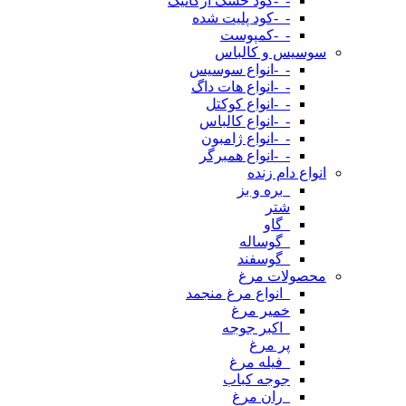
-_-کود خشک ارگانیک
-_-کود پلیت شده
-_-کمپوست
سوسیس و کالباس
-_-انواع سوسیس
-_-انواع هات داگ
-_-انواع کوکتل
-_-انواع کالباس
-_-انواع ژامبون
-_-انواع همبرگر
انواع دام زنده
_بره و بز
شتر
_گاو
_گوساله
_گوسفند
محصولات مرغ
_انواع مرغ منجمد
خمیر مرغ
_اکبر جوجه
پر مرغ
_فیله مرغ
جوجه کباب
_ران مرغ