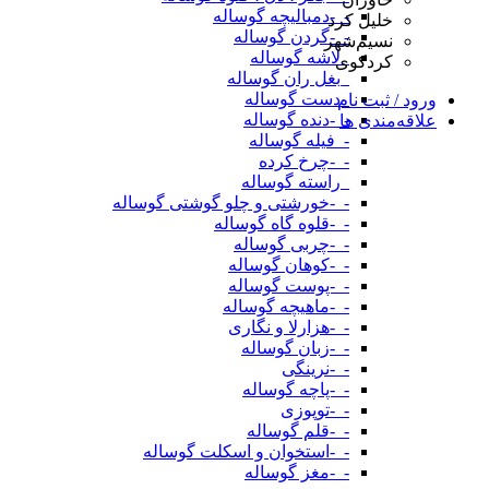
-_-دمبالیچه گوساله
خلیل کرد
-_-گردن گوساله
نسیم‌شهر
_لاشه گوساله
کردکوی
_بغل ران گوساله
_دست گوساله
ورود / ثبت نام
-_-دنده گوساله
علاقه‌مندی ها
-_فیله گوساله
-_-چرخ کرده
_راسته گوساله
-_-خورشتی و چلو گوشتی گوساله
-_-قلوه گاه گوساله
-_-چربی گوساله
-_-کوهان گوساله
-_-پوست گوساله
-_-ماهیچه گوساله
-_-هزارلا و نگاری
-_-زبان گوساله
-_-نرینگی
-_-پاچه گوساله
-_-توپوزی
-_-قلم گوساله
-_-استخوان و اسکلت گوساله
-_-مغز گوساله