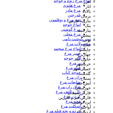
انواع مرغ زنده و جوجه
افزر
مرغ هلندی
انار
مرغ مادر
بالاده
بلدرچین
بزمان
شترمرغ و بوقلمون
بنارویه فارس
انواع جوجه
بنک
مرغ گوشتی
بیارجمند
مرغ محلی
پیشین
پودر گوشت دامی
توحید
محصولات مرغ
جناح
انواع مرغ منجمد
چاپشلو
خمیر مرغ
چهاربرج
اکبر جوجه
خاتون آباد
پر مرغ
خرمشهر
فیله مرغ
خمینی‌شهر
جوجه کباب
گلدشت
ران مرغ
سنندج
ضایعات مرغ
آبش‌احمد
ساق ران مرغ
خوزستان
بال و کتف مرغ
فارس سپیدان
گردن مرغ
فارس قیر و کارزین
پنجه مرغ
ایزدخواست
اسکلت مرغ
آواجیق
خرده و بچه فیله مرغ
اردستان