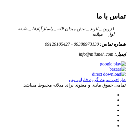
تماس با ما
قزوین _ الوند _ نبش میدان لاله _ پاساژ آپادانا _ طبقه
اول _ میلانه
شماره تماس:
09388973130 - 09129105427
ایمیل:
info@milaneh.com
طراحی سایت گروه فاراب وب
تمامی حقوق مادی و معنوی برای میلانه محفوظ میباشد.