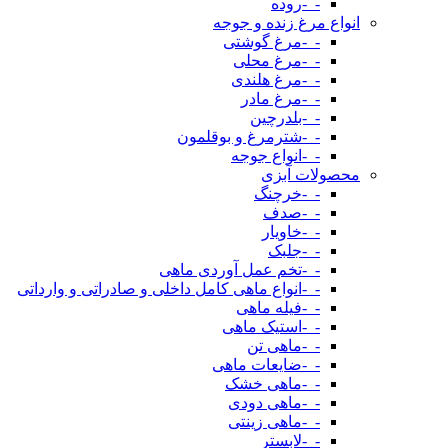
-_-روده
انواع مرغ زنده و جوجه
-_-مرغ گوشتی
-_-مرغ محلی
-_-مرغ هلندی
-_-مرغ مادر
-_-بلدرچین
-_-شترمرغ و بوقلمون
-_-انواع جوجه
محصولات آبزی
-_-خرچنگ
-_-صدف
-_-خاویار
-_-جلبک
-_-تخم عمل آوردی ماهی
-_-انواع ماهی کامل داخلی و صادراتی و وارداتی
-_-فیله ماهی
-_-استیک ماهی
-_-ماهی تن
-_-ضایعات ماهی
-_-ماهی خشک
-_-ماهی دودی
-_-ماهی زینتی
-_-لابستر