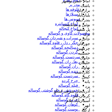
امام حسن بوشهر
پودر پر
باشت
علوفه ها
برازجان
_سیلاژها
بلبان‌آباد
سبوس ها
بندر دیلم
_انواع کنسانتره
بوئین و میاندشت
_انواع کنجاله
پل سفید
محصولات گاوی و گوساله
ترک
_سیراب و شیردان گوساله
جاجرم
_جگر ، دل ، قلوه گوساله
جورقان
_دمبالیچه گوساله
چرمهین
_گردن گوساله
حسینیه
سردست گوساله
خانوک
ـ بغل ران گوساله
خلیفان
_ران گوساله
نهاوند
_دنده گوساله
کلاردشت
_سردست گوساله
کیش
_چرخ کرده
بانه
_فیله گوساله
یزد
_خورشتی و چلو گوشتی گوساله
آذربایجان شرقی اسکو
_قلوه گاه گوساله
کرمان انار
_چربی گوساله
آسمان‌آباد ایلام
_کوهان گوساله
ابهر
_پوست گوساله
ازگله