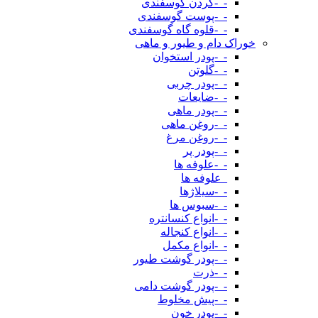
-_-گردن گوسفندی
-_-پوست گوسفندی
-_-قلوه گاه گوسفندی
خوراک دام و طیور و ماهی
-_-پودر استخوان
-_-گلوتن
-_-پودر چربی
-_-ضایعات
-_-پودر ماهی
-_-روغن ماهی
-_-روغن مرغ
-_-پودر پر
-_-علوفه ها
_علوفه ها
-_-سیلاژها
-_-سبوس ها
-_-انواع کنسانتره
-_-انواع کنجاله
-_-انواع مکمل
-_-پودر گوشت طیور
-_-ذرت
-_-پودر گوشت دامی
-_-پیش مخلوط
-_-پودر خون