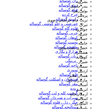
ران گوساله
بشرویه
دنده گوساله
بندر جاسک
فیله گوساله
بوئین‌زهرا
چرخ کرده
پره‌سر
راسته گوساله
تربت جام خراسان رضوی
خورشتی و چلو گوشتی گوساله
تیران
قلوه گاه گوساله
جوانرود
چربی گوساله
چترود
کوهان گوساله
حسامی
پوست گوساله
خامنه
ماهیچه گوساله
خضری دشت‌بیاض
هزارلا و نگاری
هشتگرد
زبان گوساله
کوهپایه
_نرینگی
شیراز
پاچه گوساله
سمنان
توپوزی
اردبیل
قلم گوساله
همدان ملایر
استخوان و اسکلت گوساله
مازندران بابل
مغز گوساله
آستانه
روده
ابریشم
گوشت کله و لپ گوساله
ارمغان‌خانه
سیراب و شیردان گوساله
اسلامیه
جگر ، دل ، قلوه گوساله
الیگودرز
دمبالیچه گوساله
باسمنج