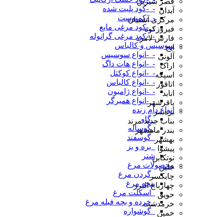
قصر شیرین
-_-کود پلیت شده
آبدان
-_-کمپوست
مرکزی آشتیان
-_-کود مرغی مایع
فیروزکوه
-_-کود مرغی گرانوله
فارس لامرد
سوسیس و کالباس
ایج
-_-انواع سوسیس
آلونی
-_-انواع هات داگ
اراک
-_-انواع کوکتل
اسپکه
-_-انواع کالباس
اتاقور
-_-انواع ژامبون
انابد
-_-انواع همبرگر
باقرشهر
انواع دام زنده
بره‌سر
_گاو
بناب جدید مرند
_گوساله
بندر ماهشهر
_گوسفند
بهشهر
_بره و بز
پیشوا
شتر
توتکابن
محصولات مرغ
جلین
_گردن مرغ
چابکسر
پنجه مرغ
چهارباغ البرز
_اسکلت مرغ
حویق
_خرده و بچه فیله مرغ
خرمدشت
_گوشواره
خمین