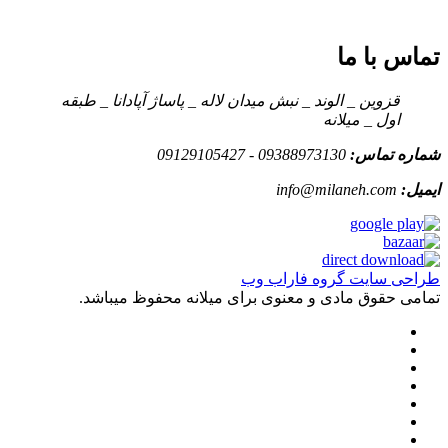
تماس با ما
قزوین _ الوند _ نبش میدان لاله _ پاساژ آپادانا _ طبقه
اول _ میلانه
شماره تماس:
09388973130 - 09129105427
ایمیل:
info@milaneh.com
طراحی سایت گروه فاراب وب
تمامی حقوق مادی و معنوی برای میلانه محفوظ میباشد.