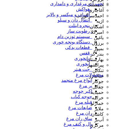
تجهیزات مرغداری و دامداری
اندیمشک
_هواکش
آغاجاری
_آسیاب و میکسر و بالابر
احمدسرگوراب
_انتقال دان و سیلو
اژیه
_پنجره اینلت
اشکنان
_رطوبت ساز
امیرکلا
_سیستم توزین دام
باغین
_دستگاه یونجه خوری
برزول
_قطعات یدکی
بمپور
_قفس
بندر گز
_دانخوری
بهارستان
_آبخوری
پیرانشهر
_جت هیتر
تنکابن
محصولات مرغ
جبالبارز
انواع مرغ منجمد
جوکار
پر مرغ
چقابل
اکبر جوجه
حمیدیه
جوجه کباب
خرامه
فیله مرغ
خمارلو
ضایعات مرغ
ملایر
ران مرغ
کاشان
ساق ران مرغ
آب‌بر
بال و کتف مرغ
مرکزی