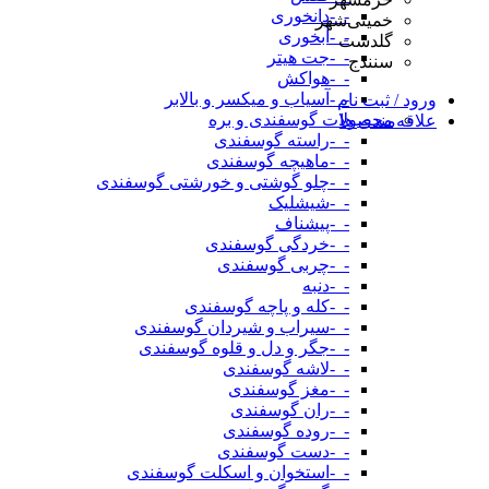
-_-دانخوری
خمینی‌شهر
-_-آبخوری
گلدشت
-_-جت هیتر
سنندج
-_-هواکش
-_-آسیاب و میکسر و بالابر
ورود / ثبت نام
محصولات گوسفندی و بره
علاقه‌مندی ها
-_-راسته گوسفندی
-_-ماهیچه گوسفندی
-_-چلو گوشتی و خورشتی گوسفندی
-_-شیشلیک
-_-پیشناف
-_-خردگی گوسفندی
-_-چربی گوسفندی
-_-دنبه
-_-کله و پاچه گوسفندی
-_-سیراب و شیردان گوسفندی
-_-جگر و دل و قلوه گوسفندی
-_-لاشه گوسفندی
-_-مغز گوسفندی
-_-ران گوسفندی
-_-روده گوسفندی
-_-دست گوسفندی
-_-استخوان و اسکلت گوسفندی