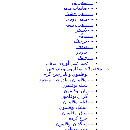
-_-ماهی تن
-_-ضایعات ماهی
-_-ماهی خشک
-_-ماهی دودی
-_-ماهی زینتی
-_-لابستر
-_-میگو
-_-خرچنگ
-_-صدف
-_-خاویار
-_-جلبک
-_-تخم عمل آوردی ماهی
_محصولات بوقلمون و بلدرچین
-_-بوقلمون و بلدرچین گرم
-_-بوقلمون و بلدرچین منجمد
-_-سینه بوقلمون
-_-ران بوقلمون
-_-گردن بوقلمون
-_-فیله بوقلمون
-_-استیک بوقلمون
-_-ساق بوقلمون
-_-چرخ کرده
-_-سنگدان بوقلمون
-_-خمیر بوقلمون