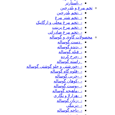
-_-استارتر
تخم مرغ و بلدرچین
-_-تخم بلدرچین
-_-تخم شتر مرغ
-_-تخم مرغ محلی و ارگانیک
-_-تخم مرغ پرینت
-_-تخم مرغ صادراتی
محصولات گاوی و گوساله
_دست گوساله
-_-دنده گوساله
-_فیله گوساله
-_-چرخ کرده
_راسته گوساله
-_-خورشتی و چلو گوشتی گوساله
-_-قلوه گاه گوساله
-_-چربی گوساله
-_-کوهان گوساله
-_-پوست گوساله
-_-ماهیچه گوساله
-_-هزارلا و نگاری
-_-زبان گوساله
-_-نرینگی
-_-پاچه گوساله