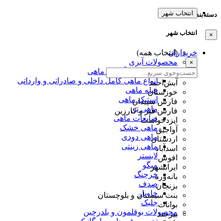
انتخاب شهر
دسته‌بندی‌ها
انتخاب شهر
×
خریداران
(انتخاب همه)
محصولات آبزی
×
تخم عمل آوردی ماهی
انواع ماهی کامل داخلی و صادراتی و وارداتی
آبش‌احمد
فیله ماهی
خوزستان
استیک ماهی
فارس سپیدان
ماهی تن
فارس قیر و کارزین
ضایعات ماهی
ایزدخواست
ماهی خشک
آواجیق
ماهی دودی
اردستان
ماهی زینتی
اسدآباد
لابستر
افوس
میگو
ایرانشهر
خرچنگ
بانه‌وره
صدف
بزنجان
خاویار
بنت سیستان و بلوچستان
جلبک
بوانات
محصولات بوقلمون و بلدرچین
بیرجند