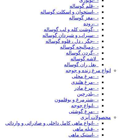
-_-توپوزی
-_-قلم گوساله
-_-استخوان و اسکلت گوساله
-_-مغز گوساله
-_-روده
-_-گوشت کله و لپ گوساله
-_-سیراب و شیردان گوساله
-_-جگر ، دل ، قلوه گوساله
-_-دمبالیچه گوساله
-_-گردن گوساله
_لاشه گوساله
_بغل ران گوساله
انواع مرغ زنده و جوجه
-_-مرغ محلی
-_-مرغ هلندی
-_-مرغ مادر
-_-بلدرچین
-_-شترمرغ و بوقلمون
-_-انواع جوجه
-_-مرغ گوشتی
محصولات آبزی
-_-انواع ماهی کامل داخلی و صادراتی و وارداتی
-_-فیله ماهی
-_-استیک ماهی