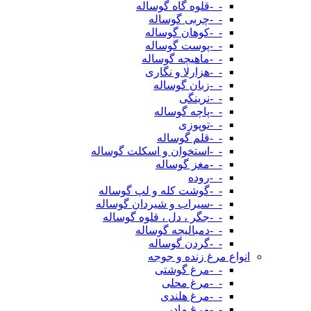
-_-قلوه گاه گوساله
-_-چربی گوساله
-_-کوهان گوساله
-_-پوست گوساله
-_-ماهیچه گوساله
-_-هزارلا و نگاری
-_-زبان گوساله
-_-نرینگی
-_-پاچه گوساله
-_-توپوزی
-_-قلم گوساله
-_-استخوان و اسکلت گوساله
-_-مغز گوساله
-_-روده
-_-گوشت کله و لپ گوساله
-_-سیراب و شیردان گوساله
-_-جگر ، دل ، قلوه گوساله
-_-دمبالیچه گوساله
-_-گردن گوساله
انواع مرغ زنده و جوجه
-_-مرغ گوشتی
-_-مرغ محلی
-_-مرغ هلندی
-_-مرغ مادر