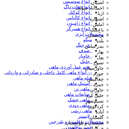
_انواع سوسیس
آشتیان
_انواع هات داگ
احمدآباد صولت
_انواع کوکتل
ازنا
_انواع کالباس
اشتهارد
_انواع ژامبون
املش
_انواع همبرگر
باغ‌ملک
محصولات آبزی
بردستان
میگو
بلده
_خرچنگ
بندرعباس
_صدف
بهار
_خاویار
پول
_جلبک
تسوج
_تخم عمل آوردی ماهی
جاورسیان
— انواع ماهی کامل داخلی و صادراتی و وارداتی
جوزم
فیله ماهی
چغامیش
_استیک ماهی
حمزه
_ماهی تن
خاوران
_ضایعات ماهی
خلیل کرد
_ماهی خشک
نسیم‌شهر
_ماهی دودی
کردکوی
ماهی زینتی
آباده
_لابستر
گلستان
محصولات بوقلمون و بلدرچین
سیستان و بلوچستان
خمیر بوقلمون
خراسان جنوبی فردوس