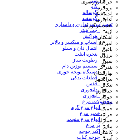
_شتر
خراسان رضوی
_گاو
بروجرد
_گوساله
اندیمشک
_گوسفند
آغاجاری
تجهیزات مرغداری و دامداری
احمدسرگوراب
_جت هیتر
اژیه
_هواکش
اشکنان
_آسیاب و میکسر و بالابر
امیرکلا
_انتقال دان و سیلو
باغین
_پنجره اینلت
برزول
_رطوبت ساز
بمپور
_سیستم توزین دام
بندر گز
_دستگاه یونجه خوری
بهارستان
_قطعات یدکی
پیرانشهر
_قفس
تنکابن
_دانخوری
جبالبارز
_آبخوری
جوکار
محصولات مرغ
چقابل
انواع مرغ گرم
حمیدیه
خمیر مرغ
خرامه
انواع مرغ منجمد
خمارلو
پر مرغ
ملایر
اکبر جوجه
کاشان
جوجه کباب
آب‌بر