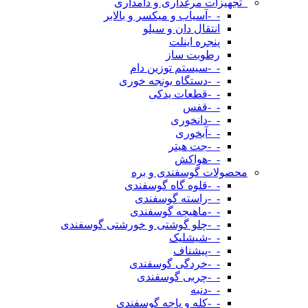
_تجهیزات مرغداری و دامداری
-_-آسیاب و میکسر و بالابر
انتقال دان و سیلو
پنجره اینلت
رطوبت ساز
-_-سیستم توزین دام
-_-دستگاه یونجه خوری
-_-قطعات یدکی
-_-قفس
-_-دانخوری
-_-آبخوری
-_-جت هیتر
-_-هواکش
محصولات گوسفندی و بره
-_-قلوه گاه گوسفندی
-_-راسته گوسفندی
-_-ماهیچه گوسفندی
-_-چلو گوشتی و خورشتی گوسفندی
-_-شیشلیک
-_-پیشناف
-_-خردگی گوسفندی
-_-چربی گوسفندی
-_-دنبه
-_-کله و پاچه گوسفندی