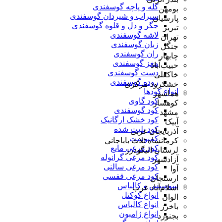
کله و پاچه گوسفندی
بومهن
سیراب و شیردان گوسفندی
پارسیان
جگر و دل و قلوه گوسفندی
تبریز
لاشه گوسفندی
تهران
زبان گوسفندی
جنگل
ران گوسفندی
چابهار
مغز گوسفندی
حبیب‌آباد
دست گوسفندی
خاکعلی
روده گوسفندی
خشکرود مرکزی
انواع کودها
هماشهر
کود گاوی
کوهسار
کود گوسفندی
مشهد
کود خشک ارگانیک
آبیک
کود پلیت شده
آذربایجان غربی
کمپوست
کرمانشاه ثلاث باباجانی
کود مرغی مایع
لرستان الیگودرز
کود مرغی گرانوله
آزادشهر
کود مرغی سالنی
آوا
کود مرغی قفسی
ارسنجان
سوسیس و کالباس
اسلام‌آباد غرب
انواع کوکتل
الوان
انواع کالباس
باخرز
انواع ژامبون
بجنورد