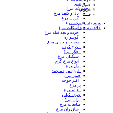
شتر
خمین
محصولات مرغ
مریوان
_بال و کتف مرغ
قشم
_گردن مرغ
پنجه مرغ
ورود / ثبت نام
_اسکلت مرغ
علاقه‌مندی ها
_خرده و بچه فیله مرغ
_گوشواره
_پوست و چربی مرغ
_چرخ کرده
_جگر مرغ
_سنگدان مرغ
_انواع مرغ گرم
_دل مرغ
_انواع مرغ منجمد
خمیر مرغ
_اکبر جوجه
پر مرغ
_فیله مرغ
جوجه کباب
_ران مرغ
ضایعات مرغ
_ساق ران مرغ