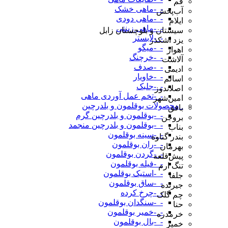
قم
-_-ماهی خشک
آب‌پخش
-_-ماهی دودی
ایلام
-_-ماهی زینتی
سیستان و بلوچستان زابل
-_-لابستر
یزد اشکذر
-_-میگو
اهواز
-_-خرچنگ
آلاشت
-_-صدف
ادیمی
-_-خاویار
اسالم
-_-جلبک
اصلاندوز
-_-تخم عمل آوردی ماهی
امین‌شهر
_محصولات بوقلمون و بلدرچین
بافق
-_-بوقلمون و بلدرچین گرم
بروجن
-_-بوقلمون و بلدرچین منجمد
بناب
-_-سینه بوقلمون
بندر گناوه
-_-ران بوقلمون
بهرمان
-_-گردن بوقلمون
پیش‌قلعه
-_-فیله بوقلمون
تنگ ارم
-_-استیک بوقلمون
جلفا
-_-ساق بوقلمون
جیرنده
-_-چرخ کرده
چم گلک
-_-سنگدان بوقلمون
حنا
-_-خمیر بوقلمون
خرمدره
-_-بال بوقلمون
خمیر