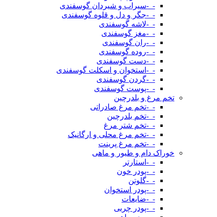
-_-سیراب و شیردان گوسفندی
-_-جگر و دل و قلوه گوسفندی
-_-لاشه گوسفندی
-_-مغز گوسفندی
-_-ران گوسفندی
-_-روده گوسفندی
-_-دست گوسفندی
-_-استخوان و اسکلت گوسفندی
-_-گردن گوسفندی
-_-پوست گوسفندی
تخم مرغ و بلدرچین
-_-تخم مرغ صادراتی
-_-تخم بلدرچین
-_-تخم شتر مرغ
-_-تخم مرغ محلی و ارگانیک
-_-تخم مرغ پرینت
خوراک دام و طیور و ماهی
-_-استارتر
-_-پودر خون
-_-گلوتن
-_-پودر استخوان
-_-ضایعات
-_-پودر چربی