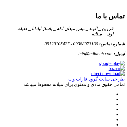
تماس با ما
قزوین _ الوند _ نبش میدان لاله _ پاساژ آپادانا _ طبقه
اول _ میلانه
شماره تماس:
09388973130 - 09129105427
ایمیل:
info@milaneh.com
طراحی سایت گروه فاراب وب
تمامی حقوق مادی و معنوی برای میلانه محفوظ میباشد.