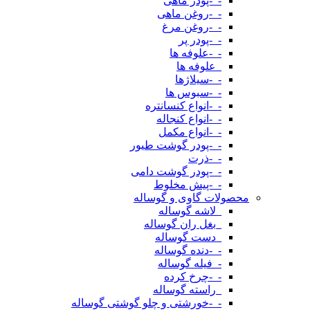
-_-پودر ماهی
-_-روغن ماهی
-_-روغن مرغ
-_-پودر پر
-_-علوفه ها
_علوفه ها
-_-سیلاژها
-_-سبوس ها
-_-انواع کنسانتره
-_-انواع کنجاله
-_-انواع مکمل
-_-پودر گوشت طیور
-_-ذرت
-_-پودر گوشت دامی
-_-پیش مخلوط
محصولات گاوی و گوساله
_لاشه گوساله
_بغل ران گوساله
_دست گوساله
-_-دنده گوساله
-_فیله گوساله
-_-چرخ کرده
_راسته گوساله
-_-خورشتی و چلو گوشتی گوساله