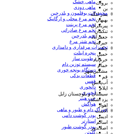
ماهی خشک
بروات
ماهی دودی
بن
محصولات بوقلمون و بلدرچین
بندر لنگه
تخم مرغ محلی و ارگانیک
بهبهان
تخم مرغ پرینت
پیربکران
تخم مرغ صادراتی
تنکمان
تخم بلدرچین
جعفرآباد
تخم شتر مرغ
جیرفت
تجهیزات مرغداری و دامداری
چکنه
پنجره اینلت
حمیل
رطوبت ساز
خرم‌آباد
سیستم توزین دام
خمام
دستگاه یونجه خوری
مشگین‌شهر
قطعات یدکی
قم
قفس
آب‌پخش
دانخوری
ایلام
آبخوری
سیستان و بلوچستان زابل
جت هیتر
یزد اشکذر
هواکش
اهواز
خوراک دام و طیور و ماهی
آلاشت
پودر گوشت دامی
ادیمی
استارتر
اسالم
پودر گوشت طیور
اصلاندوز
گلوتن
امین‌شهر