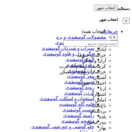
انتخاب شهر
دسته‌بندی‌ها
انتخاب شهر
×
خریداران
(انتخاب همه)
محصولات گوسفندی و بره
×
کله و پاچه گوسفندی
سیراب و شیردان گوسفندی
آبادان
جگر و دل و قلوه گوسفندی
خراسان جنوبی
لاشه گوسفندی
آران و بیدگل
زبان گوسفندی
کرمانشاه اسلام‌آباد غرب
ران گوسفندی
خراسان رضوی بردسکن
مغز گوسفندی
آشتیان
دست گوسفندی
احمدآباد صولت
روده گوسفندی
ازنا
گردن گوسفندی
اشتهارد
استخوان و اسکلت گوسفندی
املش
قلوه گاه گوسفندی
باغ‌ملک
پوست گوسفندی
بردستان
راسته گوسفندی
بلده
ماهیچه گوسفندی
بندرعباس
چلو گوشتی و خورشتی گوسفندی
بهار