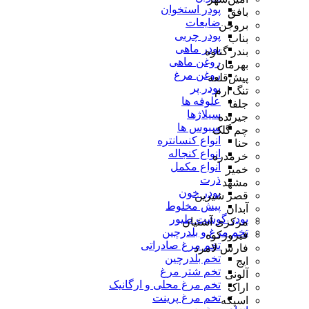
پودر استخوان
بافق
ضایعات
بروجن
پودر چربی
بناب
پودر ماهی
بندر گناوه
روغن ماهی
بهرمان
روغن مرغ
پیش‌قلعه
پودر پر
تنگ ارم
علوفه ها
جلفا
سیلاژها
جیرنده
سبوس ها
چم گلک
انواع کنسانتره
حنا
انواع کنجاله
خرمدره
انواع مکمل
خمیر
ذرت
مشهد
پودر خون
قصر شیرین
پیش مخلوط
آبدان
پودر گوشت طیور
مرکزی آشتیان
تخم مرغ و بلدرچین
فیروزکوه
تخم مرغ صادراتی
فارس لامرد
تخم بلدرچین
ایج
تخم شتر مرغ
آلونی
تخم مرغ محلی و ارگانیک
اراک
تخم مرغ پرینت
اسپکه