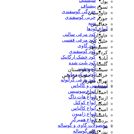
شیشلیک
پول
پیشناف
تسوج
خردگی گوسفندی
جاورسیان
چربی گوسفندی
جوزم
دنبه
چغامیش
انواع کودها
حمزه
کود مرغی سالنی
خاوران
کود مرغی قفسی
خلیل کرد
کود گاوی
نسیم‌شهر
کود گوسفندی
کردکوی
کود خشک ارگانیک
آباده
کود پلیت شده
گلستان
کمپوست
سیستان و بلوچستان
کود مرغی مایع
خراسان جنوبی فردوس
کود مرغی گرانوله
تهران شهریار
سوسیس و کالباس
آشخانه
انواع سوسیس
احمدآباد یزد
انواع هات داگ
ازندریان
انواع کوکتل
اشکذر
انواع کالباس
امیدیه
انواع ژامبون
باغستان
انواع همبرگر
بردسکن
محصولات گاوی و گوساله
بم
قلم گوساله
بندر کنگان