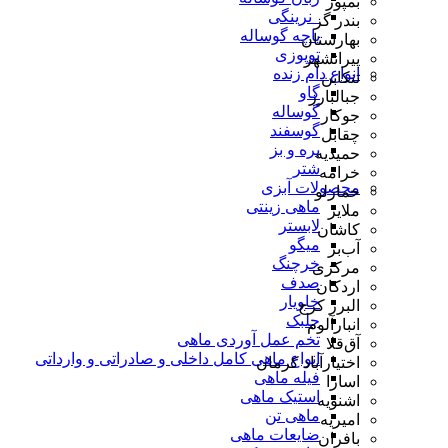
بمپور
_نرینگی
بندر گز
پاچه گوساله
بهارستان
توپوزی
پیرانشهر
انواع دام زنده
تنکابن
گاو
جبالبارز
گوساله
جوکار
گوسفند
چقابل
بره و بز
حمیدیه
شتر
خرامه
محصولات آبزی
خمارلو
ماهی زینتی
ملایر
لابستر
کاشان
میگو
آب‌بر
خرچنگ
مرکزی
صدف
اردکان
خاویار
البرز کرج
جلبک
انبارآلوم
تخم عمل آوردی ماهی
آق‌قلا
انواع ماهی کامل داخلی و صادراتی و وارداتی
اختیارآباد کرمان
فیله ماهی
اسارا
استیک ماهی
اشنویه
ماهی تن
امیریه
ضایعات ماهی
بافران