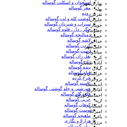
استخوان و اسکلت گوساله
بهاران‌شهر
مغز گوساله
پهله
روده
تفرش
گوشت کله و لپ گوساله
جایزان
سیراب و شیردان گوساله
جویبار
جگر ، دل ، قلوه گوساله
چغلوندی
دمبالیچه گوساله
حمیدیا
لاشه گوساله
خداجو
گردن گوساله
خلیل‌شهر
دست گوساله
میاندوآب
بغل ران گوساله
کرج
ران گوساله
آباده طشک
دنده گوساله
گیلان
فیله گوساله
خراسان رضوی
چرخ کرده
بروجرد
راسته گوساله
اندیمشک
خورشتی و چلو گوشتی گوساله
آغاجاری
قلوه گاه گوساله
احمدسرگوراب
چربی گوساله
اژیه
کوهان گوساله
اشکنان
پوست گوساله
امیرکلا
ماهیچه گوساله
باغین
هزارلا و نگاری
برزول
زبان گوساله