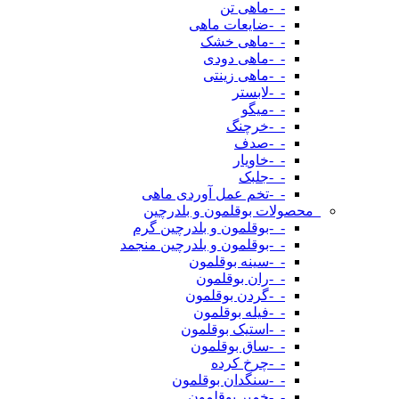
-_-ماهی تن
-_-ضایعات ماهی
-_-ماهی خشک
-_-ماهی دودی
-_-ماهی زینتی
-_-لابستر
-_-میگو
-_-خرچنگ
-_-صدف
-_-خاویار
-_-جلبک
-_-تخم عمل آوردی ماهی
_محصولات بوقلمون و بلدرچین
-_-بوقلمون و بلدرچین گرم
-_-بوقلمون و بلدرچین منجمد
-_-سینه بوقلمون
-_-ران بوقلمون
-_-گردن بوقلمون
-_-فیله بوقلمون
-_-استیک بوقلمون
-_-ساق بوقلمون
-_-چرخ کرده
-_-سنگدان بوقلمون
-_-خمیر بوقلمون