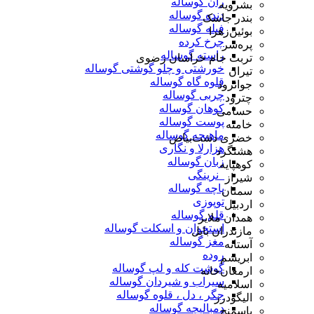
ران گوساله
بشرویه
دنده گوساله
بندر جاسک
فیله گوساله
بوئین‌زهرا
چرخ کرده
پره‌سر
راسته گوساله
تربت جام خراسان رضوی
خورشتی و چلو گوشتی گوساله
تیران
قلوه گاه گوساله
جوانرود
چربی گوساله
چترود
کوهان گوساله
حسامی
پوست گوساله
خامنه
ماهیچه گوساله
خضری دشت‌بیاض
هزارلا و نگاری
هشتگرد
زبان گوساله
کوهپایه
_نرینگی
شیراز
پاچه گوساله
سمنان
توپوزی
اردبیل
قلم گوساله
همدان ملایر
استخوان و اسکلت گوساله
مازندران بابل
مغز گوساله
آستانه
روده
ابریشم
گوشت کله و لپ گوساله
ارمغان‌خانه
سیراب و شیردان گوساله
اسلامیه
جگر ، دل ، قلوه گوساله
الیگودرز
دمبالیچه گوساله
باسمنج