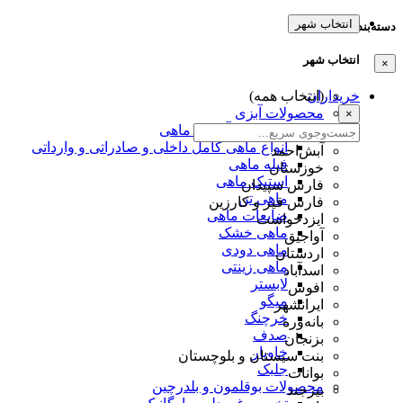
انتخاب شهر
دسته‌بندی‌ها
انتخاب شهر
×
خریداران
(انتخاب همه)
محصولات آبزی
×
تخم عمل آوردی ماهی
انواع ماهی کامل داخلی و صادراتی و وارداتی
آبش‌احمد
فیله ماهی
خوزستان
استیک ماهی
فارس سپیدان
ماهی تن
فارس قیر و کارزین
ضایعات ماهی
ایزدخواست
ماهی خشک
آواجیق
ماهی دودی
اردستان
ماهی زینتی
اسدآباد
لابستر
افوس
میگو
ایرانشهر
خرچنگ
بانه‌وره
صدف
بزنجان
خاویار
بنت سیستان و بلوچستان
جلبک
بوانات
محصولات بوقلمون و بلدرچین
بیرجند