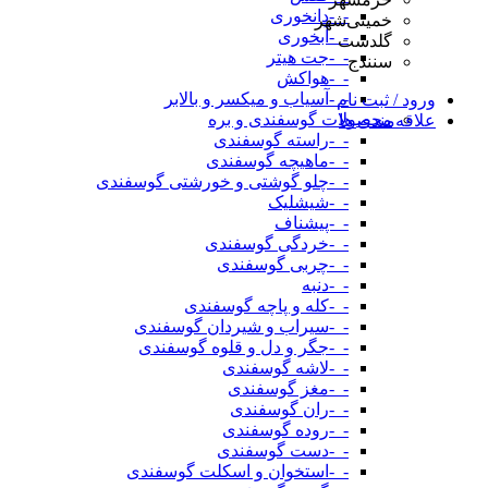
-_-دانخوری
خمینی‌شهر
-_-آبخوری
گلدشت
-_-جت هیتر
سنندج
-_-هواکش
-_-آسیاب و میکسر و بالابر
ورود / ثبت نام
محصولات گوسفندی و بره
علاقه‌مندی ها
-_-راسته گوسفندی
-_-ماهیچه گوسفندی
-_-چلو گوشتی و خورشتی گوسفندی
-_-شیشلیک
-_-پیشناف
-_-خردگی گوسفندی
-_-چربی گوسفندی
-_-دنبه
-_-کله و پاچه گوسفندی
-_-سیراب و شیردان گوسفندی
-_-جگر و دل و قلوه گوسفندی
-_-لاشه گوسفندی
-_-مغز گوسفندی
-_-ران گوسفندی
-_-روده گوسفندی
-_-دست گوسفندی
-_-استخوان و اسکلت گوسفندی