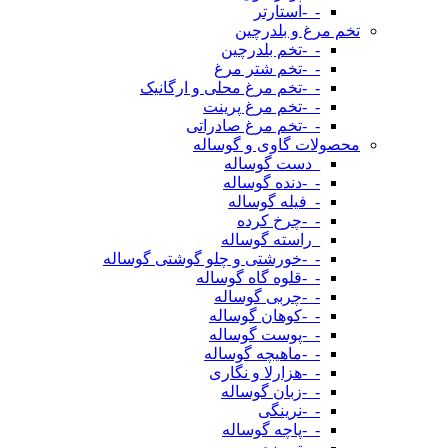
-_-استارتر
تخم مرغ و بلدرچین
-_-تخم بلدرچین
-_-تخم شتر مرغ
-_-تخم مرغ محلی و ارگانیک
-_-تخم مرغ پرینت
-_-تخم مرغ صادراتی
محصولات گاوی و گوساله
_دست گوساله
-_-دنده گوساله
-_فیله گوساله
-_-چرخ کرده
_راسته گوساله
-_-خورشتی و چلو گوشتی گوساله
-_-قلوه گاه گوساله
-_-چربی گوساله
-_-کوهان گوساله
-_-پوست گوساله
-_-ماهیچه گوساله
-_-هزارلا و نگاری
-_-زبان گوساله
-_-نرینگی
-_-پاچه گوساله