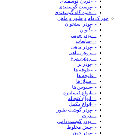
-_-گردن گوسفندی
-_-پوست گوسفندی
-_-قلوه گاه گوسفندی
خوراک دام و طیور و ماهی
-_-پودر استخوان
-_-گلوتن
-_-پودر چربی
-_-ضایعات
-_-پودر ماهی
-_-روغن ماهی
-_-روغن مرغ
-_-پودر پر
-_-علوفه ها
_علوفه ها
-_-سیلاژها
-_-سبوس ها
-_-انواع کنسانتره
-_-انواع کنجاله
-_-انواع مکمل
-_-پودر گوشت طیور
-_-ذرت
-_-پودر گوشت دامی
-_-پیش مخلوط
-_-پودر خون