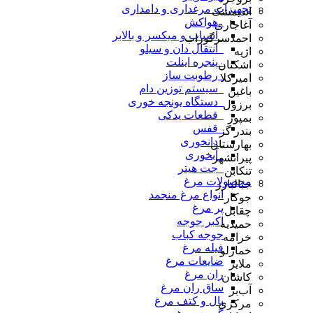
تجهیزات مرغداری و دامداری
اندیمشک
_هواکش
آغاجاری
_آسیاب و میکسر و بالابر
احمدسرگوراب
_انتقال دان و سیلو
اژیه
_پنجره اینلت
اشکنان
_رطوبت ساز
امیرکلا
_سیستم توزین دام
باغین
_دستگاه یونجه خوری
برزول
_قطعات یدکی
بمپور
_قفس
بندر گز
_دانخوری
بهارستان
_آبخوری
پیرانشهر
_جت هیتر
تنکابن
محصولات مرغ
جبالبارز
انواع مرغ منجمد
جوکار
پر مرغ
چقابل
اکبر جوجه
حمیدیه
جوجه کباب
خرامه
فیله مرغ
خمارلو
ضایعات مرغ
ملایر
ران مرغ
کاشان
ساق ران مرغ
آب‌بر
بال و کتف مرغ
مرکزی