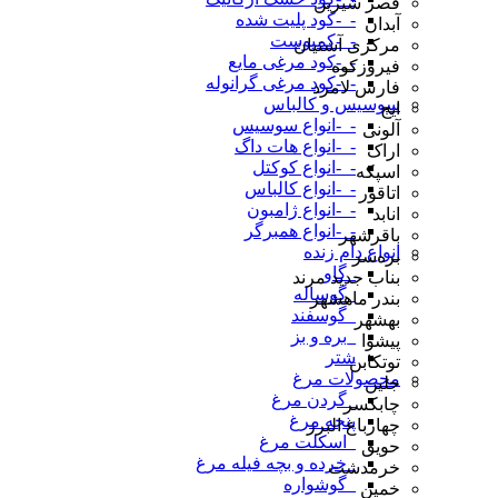
قصر شیرین
-_-کود پلیت شده
آبدان
-_-کمپوست
مرکزی آشتیان
-_-کود مرغی مایع
فیروزکوه
-_-کود مرغی گرانوله
فارس لامرد
سوسیس و کالباس
ایج
-_-انواع سوسیس
آلونی
-_-انواع هات داگ
اراک
-_-انواع کوکتل
اسپکه
-_-انواع کالباس
اتاقور
-_-انواع ژامبون
انابد
-_-انواع همبرگر
باقرشهر
انواع دام زنده
بره‌سر
_گاو
بناب جدید مرند
_گوساله
بندر ماهشهر
_گوسفند
بهشهر
_بره و بز
پیشوا
شتر
توتکابن
محصولات مرغ
جلین
_گردن مرغ
چابکسر
پنجه مرغ
چهارباغ البرز
_اسکلت مرغ
حویق
_خرده و بچه فیله مرغ
خرمدشت
_گوشواره
خمین