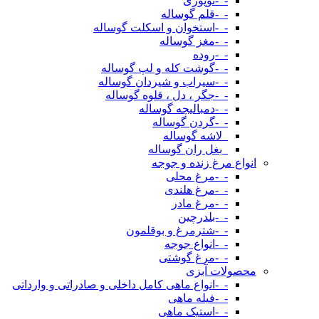
-_-توپوزی
-_-قلم گوساله
-_-استخوان و اسکلت گوساله
-_-مغز گوساله
-_-روده
-_-گوشت کله و لپ گوساله
-_-سیراب و شیردان گوساله
-_-جگر ، دل ، قلوه گوساله
-_-دمبالیچه گوساله
-_-گردن گوساله
_لاشه گوساله
_بغل ران گوساله
انواع مرغ زنده و جوجه
-_-مرغ محلی
-_-مرغ هلندی
-_-مرغ مادر
-_-بلدرچین
-_-شترمرغ و بوقلمون
-_-انواع جوجه
-_-مرغ گوشتی
محصولات آبزی
-_-انواع ماهی کامل داخلی و صادراتی و وارداتی
-_-فیله ماهی
-_-استیک ماهی