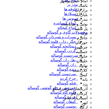
امام حسن بوشهر
پودر پر
باشت
علوفه ها
برازجان
_سیلاژها
بلبان‌آباد
سبوس ها
بندر دیلم
_انواع کنسانتره
بوئین و میاندشت
_انواع کنجاله
پل سفید
محصولات گاوی و گوساله
ترک
_سیراب و شیردان گوساله
جاجرم
_جگر ، دل ، قلوه گوساله
جورقان
_دمبالیچه گوساله
چرمهین
_گردن گوساله
حسینیه
سردست گوساله
خانوک
ـ بغل ران گوساله
خلیفان
_ران گوساله
نهاوند
_دنده گوساله
کلاردشت
_سردست گوساله
کیش
_چرخ کرده
بانه
_فیله گوساله
یزد
_خورشتی و چلو گوشتی گوساله
آذربایجان شرقی اسکو
_قلوه گاه گوساله
کرمان انار
_چربی گوساله
آسمان‌آباد ایلام
_کوهان گوساله
ابهر
_پوست گوساله
ازگله