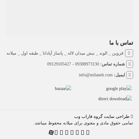
تماس با ما
قزوین _ الوند _ نبش میدان لاله _ پاساژ آپادانا _ طبقه اول _ میلانه
شماره تماس:
09388973130 - 09129105427
ایمیل:
info@milaneh.com
طراحی سایت گروه فاراب وب
تمامی حقوق مادی و معنوی برای میلانه محفوظ میباشد.