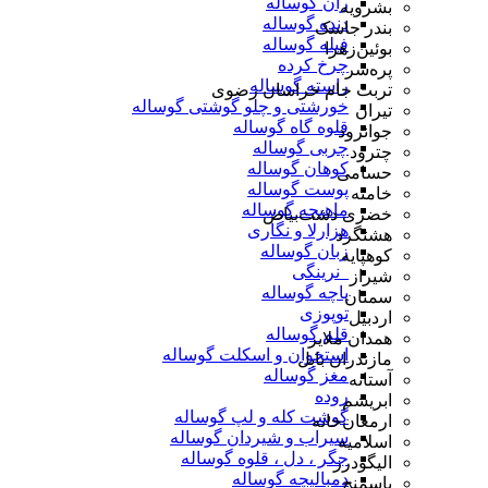
ران گوساله
بشرویه
دنده گوساله
بندر جاسک
فیله گوساله
بوئین‌زهرا
چرخ کرده
پره‌سر
راسته گوساله
تربت جام خراسان رضوی
خورشتی و چلو گوشتی گوساله
تیران
قلوه گاه گوساله
جوانرود
چربی گوساله
چترود
کوهان گوساله
حسامی
پوست گوساله
خامنه
ماهیچه گوساله
خضری دشت‌بیاض
هزارلا و نگاری
هشتگرد
زبان گوساله
کوهپایه
_نرینگی
شیراز
پاچه گوساله
سمنان
توپوزی
اردبیل
قلم گوساله
همدان ملایر
استخوان و اسکلت گوساله
مازندران بابل
مغز گوساله
آستانه
روده
ابریشم
گوشت کله و لپ گوساله
ارمغان‌خانه
سیراب و شیردان گوساله
اسلامیه
جگر ، دل ، قلوه گوساله
الیگودرز
دمبالیچه گوساله
باسمنج