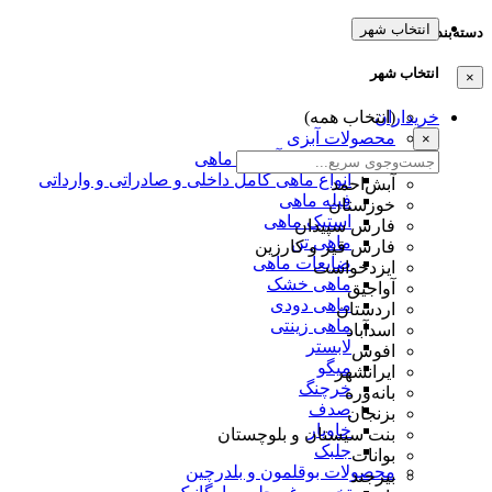
انتخاب شهر
دسته‌بندی‌ها
انتخاب شهر
×
خریداران
(انتخاب همه)
محصولات آبزی
×
تخم عمل آوردی ماهی
انواع ماهی کامل داخلی و صادراتی و وارداتی
آبش‌احمد
فیله ماهی
خوزستان
استیک ماهی
فارس سپیدان
ماهی تن
فارس قیر و کارزین
ضایعات ماهی
ایزدخواست
ماهی خشک
آواجیق
ماهی دودی
اردستان
ماهی زینتی
اسدآباد
لابستر
افوس
میگو
ایرانشهر
خرچنگ
بانه‌وره
صدف
بزنجان
خاویار
بنت سیستان و بلوچستان
جلبک
بوانات
محصولات بوقلمون و بلدرچین
بیرجند