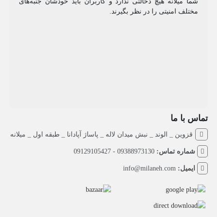
شما میلانه هیچ دخالتی ندارد و کاربران باید خودشان جنبه‌های
مختلف امنیتی را در نظر بگیرند.
تماس با ما
قزوین _ الوند _ نبش میدان لاله _ پاساژ آپادانا _ طبقه اول _ میلانه
شماره تماس:
09388973130 - 09129105427
ایمیل:
info@milaneh.com