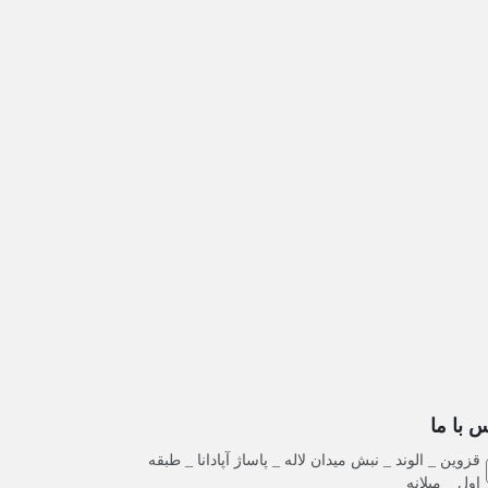
 با ما
قزوین _ الوند _ نبش میدان لاله _ پاساژ آپادانا _ طبقه
اول _ میلانه