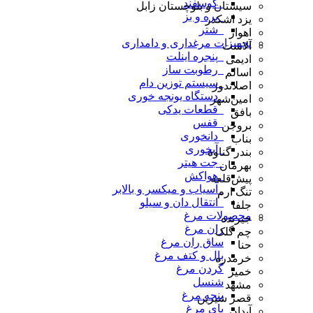
_گوسفند
سیستان و بلوچستان زابل
_بره و بز
یزد اشکذر
_شتر
اهواز
تجهیزات مرغداری و دامداری
آلاشت
_پنجره اینلت
ادیمی
_رطوبت ساز
اسالم
_سیستم توزین دام
اصلاندوز
_دستگاه یونجه خوری
امین‌شهر
_قطعات یدکی
بافق
_قفس
بروجن
_دانخوری
بناب
_آبخوری
بندر گناوه
_جت هیتر
بهرمان
_هواکش
پیش‌قلعه
_آسیاب و میکسر و بالابر
تنگ ارم
_انتقال دان و سیلو
جلفا
محصولات مرغ
جیرنده
ران مرغ
چم گلک
ساق ران مرغ
حنا
بال و کتف مرغ
خرمدره
گردن مرغ
خمیر
شنسل
مشهد
پنجه مرغ
قصر شیرین
پای مرغ
آبدان