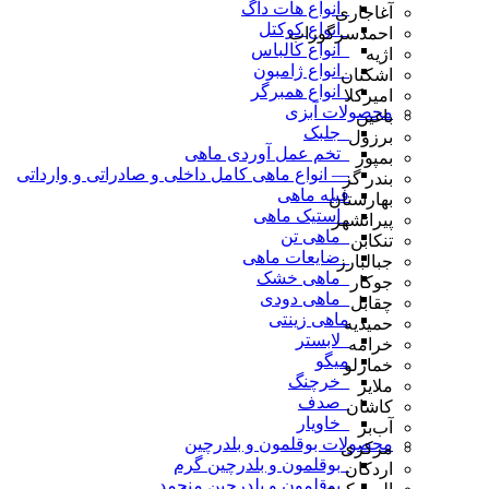
_انواع هات داگ
آغاجاری
_انواع کوکتل
احمدسرگوراب
_انواع کالباس
اژیه
_انواع ژامبون
اشکنان
_انواع همبرگر
امیرکلا
محصولات آبزی
باغین
_جلبک
برزول
_تخم عمل آوردی ماهی
بمپور
— انواع ماهی کامل داخلی و صادراتی و وارداتی
بندر گز
فیله ماهی
بهارستان
_استیک ماهی
پیرانشهر
_ماهی تن
تنکابن
_ضایعات ماهی
جبالبارز
_ماهی خشک
جوکار
_ماهی دودی
چقابل
ماهی زینتی
حمیدیه
_لابستر
خرامه
میگو
خمارلو
_خرچنگ
ملایر
_صدف
کاشان
_خاویار
آب‌بر
محصولات بوقلمون و بلدرچین
مرکزی
_بوقلمون و بلدرچین گرم
اردکان
_بوقلمون و بلدرچین منجمد