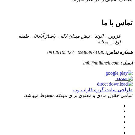
تماس با ما
قزوین _ الوند _ نبش میدان لاله _ پاساژ آپادانا _ طبقه
اول _ میلانه
شماره تماس:
09388973130 - 09129105427
ایمیل:
info@milaneh.com
طراحی سایت گروه فاراب وب
تمامی حقوق مادی و معنوی برای میلانه محفوظ میباشد.