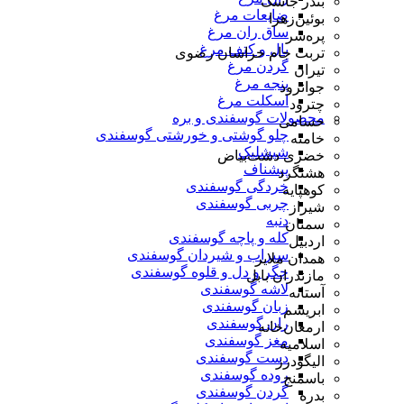
بندر جاسک
ضایعات مرغ
بوئین‌زهرا
ساق ران مرغ
پره‌سر
بال و کتف مرغ
تربت جام خراسان رضوی
گردن مرغ
تیران
پنجه مرغ
جوانرود
اسکلت مرغ
چترود
محصولات گوسفندی و بره
حسامی
چلو گوشتی و خورشتی گوسفندی
خامنه
شیشلیک
خضری دشت‌بیاض
پیشناف
هشتگرد
خردگی گوسفندی
کوهپایه
چربی گوسفندی
شیراز
دنبه
سمنان
کله و پاچه گوسفندی
اردبیل
سیراب و شیردان گوسفندی
همدان ملایر
جگر و دل و قلوه گوسفندی
مازندران بابل
لاشه گوسفندی
آستانه
زبان گوسفندی
ابریشم
ران گوسفندی
ارمغان‌خانه
مغز گوسفندی
اسلامیه
دست گوسفندی
الیگودرز
روده گوسفندی
باسمنج
گردن گوسفندی
بدره