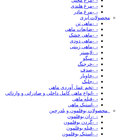
-_-مرغ محلی
-_-مرغ هلندی
-_-مرغ مادر
محصولات آبزی
-_-ماهی تن
-_-ضایعات ماهی
-_-ماهی خشک
-_-ماهی دودی
-_-ماهی زینتی
-_-لابستر
-_-میگو
-_-خرچنگ
-_-صدف
-_-خاویار
-_-جلبک
-_-تخم عمل آوردی ماهی
-_-انواع ماهی کامل داخلی و صادراتی و وارداتی
-_-فیله ماهی
-_-استیک ماهی
_محصولات بوقلمون و بلدرچین
-_-ران بوقلمون
-_-گردن بوقلمون
-_-فیله بوقلمون
-_-استیک بوقلمون