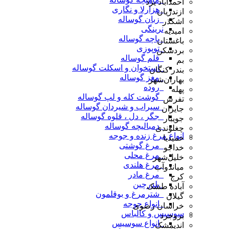
احمدآباد یزد
_هزارلا و نگاری
ازندریان
_زبان گوساله
اشکذر
نرینگی
امیدیه
_پاچه گوساله
باغستان
_توپوزی
بردسکن
_قلم گوساله
بم
_استخوان و اسکلت گوساله
بندر کنگان
_مغز گوساله
بهاران‌شهر
_روده
پهله
_گوشت کله و لپ گوساله
تفرش
_سیراب و شیردان گوساله
جایزان
_جگر ، دل ، قلوه گوساله
جویبار
_دمبالیچه گوساله
چغلوندی
انواع مرغ زنده و جوجه
حمیدیا
_مرغ گوشتی
خداجو
_مرغ محلی
خلیل‌شهر
_مرغ هلندی
میاندوآب
_مرغ مادر
کرج
_بلدرچین
آباده طشک
_شترمرغ و بوقلمون
گیلان
_انواع جوجه
خراسان رضوی
سوسیس و کالباس
بروجرد
_انواع سوسیس
اندیمشک