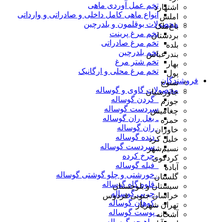
تخم عمل آوردی ماهی
اشتهارد
انواع ماهی کامل داخلی و صادراتی و وارداتی
املش
محصولات بوقلمون و بلدرچین
باغ‌ملک
تخم مرغ پرینت
بردستان
تخم مرغ صادراتی
بلده
تخم بلدرچین
بندرعباس
تخم شتر مرغ
بهار
تخم مرغ محلی و ارگانیک
پول
فروشندگان
تسوج
محصولات گاوی و گوساله
جاورسیان
_گردن گوساله
جوزم
سردست گوساله
چغامیش
ـ بغل ران گوساله
حمزه
_ران گوساله
خاوران
_دنده گوساله
خلیل کرد
_سردست گوساله
نسیم‌شهر
_چرخ کرده
کردکوی
_فیله گوساله
آباده
_خورشتی و چلو گوشتی گوساله
گلستان
_قلوه گاه گوساله
سیستان و بلوچستان
_چربی گوساله
خراسان جنوبی فردوس
_کوهان گوساله
تهران شهریار
_پوست گوساله
آشخانه
_ماهیچه گوساله