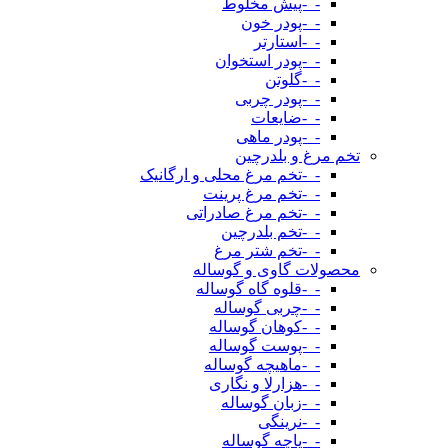
-_-پیش مخلوط
-_-پودر خون
-_-استارتر
-_-پودر استخوان
-_-گلوتن
-_-پودر چربی
-_-ضایعات
-_-پودر ماهی
تخم مرغ و بلدرچین
-_-تخم مرغ محلی و ارگانیک
-_-تخم مرغ پرینت
-_-تخم مرغ صادراتی
-_-تخم بلدرچین
-_-تخم شتر مرغ
محصولات گاوی و گوساله
-_-قلوه گاه گوساله
-_-چربی گوساله
-_-کوهان گوساله
-_-پوست گوساله
-_-ماهیچه گوساله
-_-هزارلا و نگاری
-_-زبان گوساله
-_-نرینگی
-_-پاچه گوساله