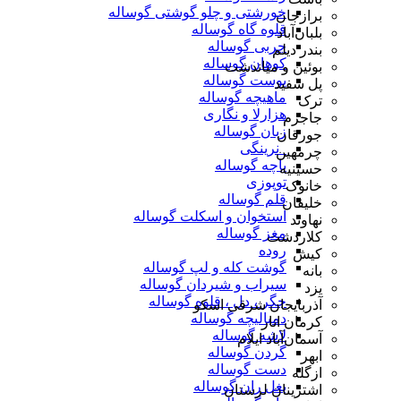
خورشتی و چلو گوشتی گوساله
برازجان
قلوه گاه گوساله
بلبان‌آباد
چربی گوساله
بندر دیلم
کوهان گوساله
بوئین و میاندشت
پوست گوساله
پل سفید
ماهیچه گوساله
ترک
هزارلا و نگاری
جاجرم
زبان گوساله
جورقان
_نرینگی
چرمهین
پاچه گوساله
حسینیه
توپوزی
خانوک
قلم گوساله
خلیفان
استخوان و اسکلت گوساله
نهاوند
مغز گوساله
کلاردشت
روده
کیش
گوشت کله و لپ گوساله
بانه
سیراب و شیردان گوساله
یزد
جگر ، دل ، قلوه گوساله
آذربایجان شرقی اسکو
دمبالیچه گوساله
کرمان انار
لاشه گوساله
آسمان‌آباد ایلام
گردن گوساله
ابهر
دست گوساله
ازگله
بغل ران گوساله
اشترینان لرستان