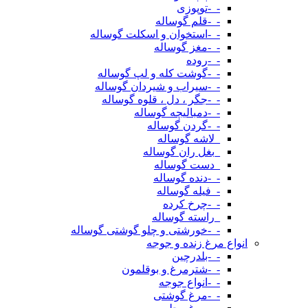
-_-توپوزی
-_-قلم گوساله
-_-استخوان و اسکلت گوساله
-_-مغز گوساله
-_-روده
-_-گوشت کله و لپ گوساله
-_-سیراب و شیردان گوساله
-_-جگر ، دل ، قلوه گوساله
-_-دمبالیچه گوساله
-_-گردن گوساله
_لاشه گوساله
_بغل ران گوساله
_دست گوساله
-_-دنده گوساله
-_فیله گوساله
-_-چرخ کرده
_راسته گوساله
-_-خورشتی و چلو گوشتی گوساله
انواع مرغ زنده و جوجه
-_-بلدرچین
-_-شترمرغ و بوقلمون
-_-انواع جوجه
-_-مرغ گوشتی