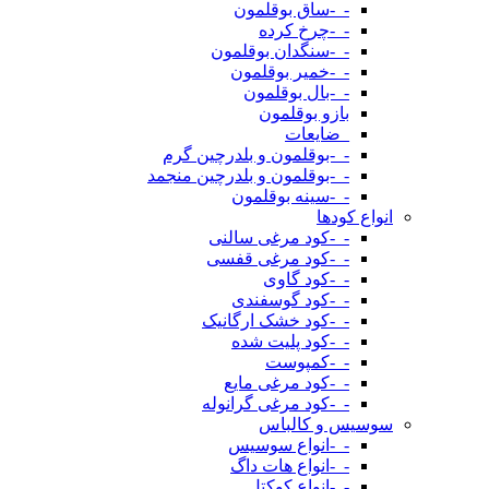
-_-ساق بوقلمون
-_-چرخ کرده
-_-سنگدان بوقلمون
-_-خمیر بوقلمون
-_-بال بوقلمون
بازو بوقلمون
_ضایعات
-_-بوقلمون و بلدرچین گرم
-_-بوقلمون و بلدرچین منجمد
-_-سینه بوقلمون
انواع کودها
-_-کود مرغی سالنی
-_-کود مرغی قفسی
-_-کود گاوی
-_-کود گوسفندی
-_-کود خشک ارگانیک
-_-کود پلیت شده
-_-کمپوست
-_-کود مرغی مایع
-_-کود مرغی گرانوله
سوسیس و کالباس
-_-انواع سوسیس
-_-انواع هات داگ
-_-انواع کوکتل