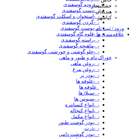
-_-روده گوسفندی
خشکبیجار
-_-دست گوسفندی
هندیجان
-_-استخوان و اسکلت گوسفندی
کیاشهر
-_-گردن گوسفندی
-_-پوست گوسفندی
ورود / ثبت نام
-_-قلوه گاه گوسفندی
علاقه‌مندی ها
-_-راسته گوسفندی
-_-ماهیچه گوسفندی
-_-چلو گوشتی و خورشتی گوسفندی
خوراک دام و طیور و ماهی
-_-روغن ماهی
-_-روغن مرغ
-_-پودر پر
-_-علوفه ها
_علوفه ها
-_-سیلاژها
-_-سبوس ها
-_-انواع کنسانتره
-_-انواع کنجاله
-_-انواع مکمل
-_-پودر گوشت طیور
-_-ذرت
-_-پودر گوشت دامی