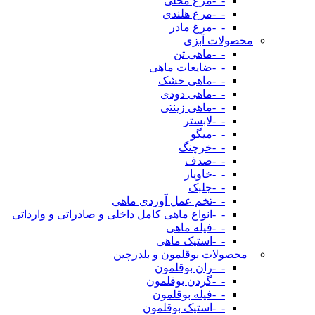
-_-مرغ محلی
-_-مرغ هلندی
-_-مرغ مادر
محصولات آبزی
-_-ماهی تن
-_-ضایعات ماهی
-_-ماهی خشک
-_-ماهی دودی
-_-ماهی زینتی
-_-لابستر
-_-میگو
-_-خرچنگ
-_-صدف
-_-خاویار
-_-جلبک
-_-تخم عمل آوردی ماهی
-_-انواع ماهی کامل داخلی و صادراتی و وارداتی
-_-فیله ماهی
-_-استیک ماهی
_محصولات بوقلمون و بلدرچین
-_-ران بوقلمون
-_-گردن بوقلمون
-_-فیله بوقلمون
-_-استیک بوقلمون