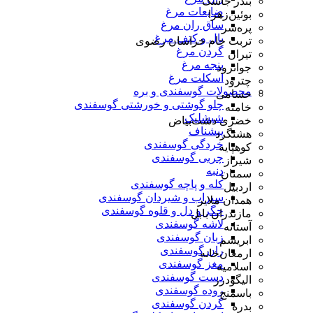
بندر جاسک
ضایعات مرغ
بوئین‌زهرا
ساق ران مرغ
پره‌سر
بال و کتف مرغ
تربت جام خراسان رضوی
گردن مرغ
تیران
پنجه مرغ
جوانرود
اسکلت مرغ
چترود
محصولات گوسفندی و بره
حسامی
چلو گوشتی و خورشتی گوسفندی
خامنه
شیشلیک
خضری دشت‌بیاض
پیشناف
هشتگرد
خردگی گوسفندی
کوهپایه
چربی گوسفندی
شیراز
دنبه
سمنان
کله و پاچه گوسفندی
اردبیل
سیراب و شیردان گوسفندی
همدان ملایر
جگر و دل و قلوه گوسفندی
مازندران بابل
لاشه گوسفندی
آستانه
زبان گوسفندی
ابریشم
ران گوسفندی
ارمغان‌خانه
مغز گوسفندی
اسلامیه
دست گوسفندی
الیگودرز
روده گوسفندی
باسمنج
گردن گوسفندی
بدره