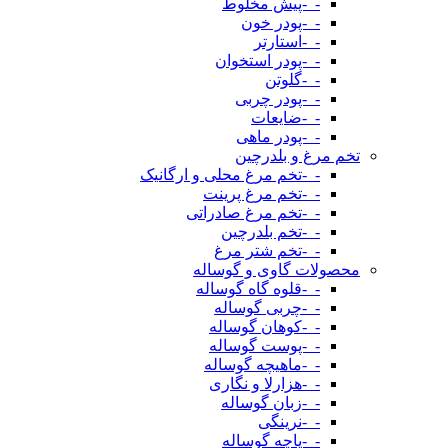
-_-پیش مخلوط
-_-پودر خون
-_-استارتر
-_-پودر استخوان
-_-گلوتن
-_-پودر چربی
-_-ضایعات
-_-پودر ماهی
تخم مرغ و بلدرچین
-_-تخم مرغ محلی و ارگانیک
-_-تخم مرغ پرینت
-_-تخم مرغ صادراتی
-_-تخم بلدرچین
-_-تخم شتر مرغ
محصولات گاوی و گوساله
-_-قلوه گاه گوساله
-_-چربی گوساله
-_-کوهان گوساله
-_-پوست گوساله
-_-ماهیچه گوساله
-_-هزارلا و نگاری
-_-زبان گوساله
-_-نرینگی
-_-پاچه گوساله