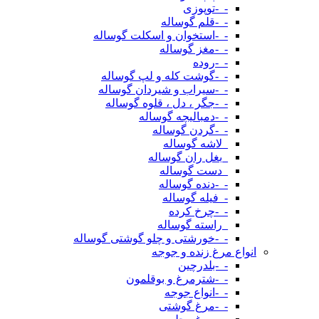
-_-توپوزی
-_-قلم گوساله
-_-استخوان و اسکلت گوساله
-_-مغز گوساله
-_-روده
-_-گوشت کله و لپ گوساله
-_-سیراب و شیردان گوساله
-_-جگر ، دل ، قلوه گوساله
-_-دمبالیچه گوساله
-_-گردن گوساله
_لاشه گوساله
_بغل ران گوساله
_دست گوساله
-_-دنده گوساله
-_فیله گوساله
-_-چرخ کرده
_راسته گوساله
-_-خورشتی و چلو گوشتی گوساله
انواع مرغ زنده و جوجه
-_-بلدرچین
-_-شترمرغ و بوقلمون
-_-انواع جوجه
-_-مرغ گوشتی