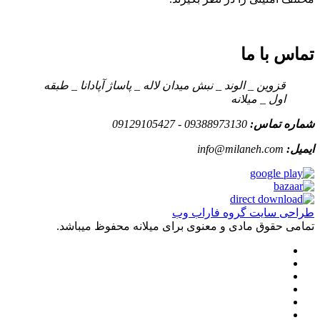
تماس با ما
قزوین _ الوند _ نبش میدان لاله _ پاساژ آپادانا _ طبقه
اول _ میلانه
شماره تماس:
09388973130 - 09129105427
ایمیل:
info@milaneh.com
طراحی سایت گروه فاراب وب
تمامی حقوق مادی و معنوی برای میلانه محفوظ میباشد.