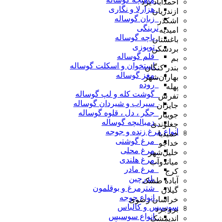
احمدآباد یزد
_هزارلا و نگاری
ازندریان
_زبان گوساله
اشکذر
نرینگی
امیدیه
_پاچه گوساله
باغستان
_توپوزی
بردسکن
_قلم گوساله
بم
_استخوان و اسکلت گوساله
بندر کنگان
_مغز گوساله
بهاران‌شهر
_روده
پهله
_گوشت کله و لپ گوساله
تفرش
_سیراب و شیردان گوساله
جایزان
_جگر ، دل ، قلوه گوساله
جویبار
_دمبالیچه گوساله
چغلوندی
انواع مرغ زنده و جوجه
حمیدیا
_مرغ گوشتی
خداجو
_مرغ محلی
خلیل‌شهر
_مرغ هلندی
میاندوآب
_مرغ مادر
کرج
_بلدرچین
آباده طشک
_شترمرغ و بوقلمون
گیلان
_انواع جوجه
خراسان رضوی
سوسیس و کالباس
بروجرد
_انواع سوسیس
اندیمشک