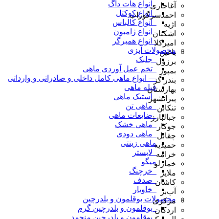
_انواع هات داگ
آغاجاری
_انواع کوکتل
احمدسرگوراب
_انواع کالباس
اژیه
_انواع ژامبون
اشکنان
_انواع همبرگر
امیرکلا
محصولات آبزی
باغین
_جلبک
برزول
_تخم عمل آوردی ماهی
بمپور
— انواع ماهی کامل داخلی و صادراتی و وارداتی
بندر گز
فیله ماهی
بهارستان
_استیک ماهی
پیرانشهر
_ماهی تن
تنکابن
_ضایعات ماهی
جبالبارز
_ماهی خشک
جوکار
_ماهی دودی
چقابل
ماهی زینتی
حمیدیه
_لابستر
خرامه
میگو
خمارلو
_خرچنگ
ملایر
_صدف
کاشان
_خاویار
آب‌بر
محصولات بوقلمون و بلدرچین
مرکزی
_بوقلمون و بلدرچین گرم
اردکان
_بوقلمون و بلدرچین منجمد