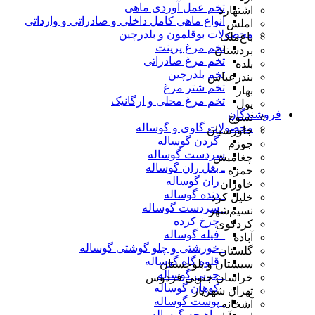
تخم عمل آوردی ماهی
اشتهارد
انواع ماهی کامل داخلی و صادراتی و وارداتی
املش
محصولات بوقلمون و بلدرچین
باغ‌ملک
تخم مرغ پرینت
بردستان
تخم مرغ صادراتی
بلده
تخم بلدرچین
بندرعباس
تخم شتر مرغ
بهار
تخم مرغ محلی و ارگانیک
پول
فروشندگان
تسوج
محصولات گاوی و گوساله
جاورسیان
_گردن گوساله
جوزم
سردست گوساله
چغامیش
ـ بغل ران گوساله
حمزه
_ران گوساله
خاوران
_دنده گوساله
خلیل کرد
_سردست گوساله
نسیم‌شهر
_چرخ کرده
کردکوی
_فیله گوساله
آباده
_خورشتی و چلو گوشتی گوساله
گلستان
_قلوه گاه گوساله
سیستان و بلوچستان
_چربی گوساله
خراسان جنوبی فردوس
_کوهان گوساله
تهران شهریار
_پوست گوساله
آشخانه
_ماهیچه گوساله