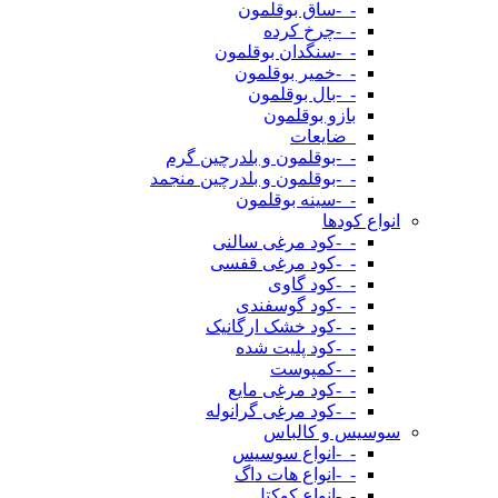
-_-ساق بوقلمون
-_-چرخ کرده
-_-سنگدان بوقلمون
-_-خمیر بوقلمون
-_-بال بوقلمون
بازو بوقلمون
_ضایعات
-_-بوقلمون و بلدرچین گرم
-_-بوقلمون و بلدرچین منجمد
-_-سینه بوقلمون
انواع کودها
-_-کود مرغی سالنی
-_-کود مرغی قفسی
-_-کود گاوی
-_-کود گوسفندی
-_-کود خشک ارگانیک
-_-کود پلیت شده
-_-کمپوست
-_-کود مرغی مایع
-_-کود مرغی گرانوله
سوسیس و کالباس
-_-انواع سوسیس
-_-انواع هات داگ
-_-انواع کوکتل