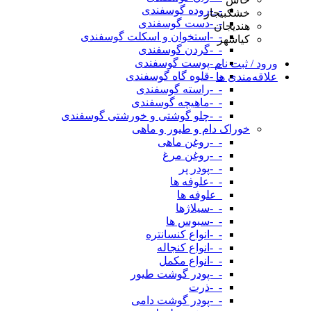
-_-روده گوسفندی
خشکبیجار
-_-دست گوسفندی
هندیجان
-_-استخوان و اسکلت گوسفندی
کیاشهر
-_-گردن گوسفندی
-_-پوست گوسفندی
ورود / ثبت نام
-_-قلوه گاه گوسفندی
علاقه‌مندی ها
-_-راسته گوسفندی
-_-ماهیچه گوسفندی
-_-چلو گوشتی و خورشتی گوسفندی
خوراک دام و طیور و ماهی
-_-روغن ماهی
-_-روغن مرغ
-_-پودر پر
-_-علوفه ها
_علوفه ها
-_-سیلاژها
-_-سبوس ها
-_-انواع کنسانتره
-_-انواع کنجاله
-_-انواع مکمل
-_-پودر گوشت طیور
-_-ذرت
-_-پودر گوشت دامی