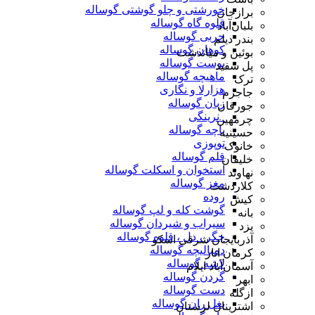
خورشتی و چلو گوشتی گوساله
برازجان
قلوه گاه گوساله
بلبان‌آباد
چربی گوساله
بندر دیلم
کوهان گوساله
بوئین و میاندشت
پوست گوساله
پل سفید
ماهیچه گوساله
ترک
هزارلا و نگاری
جاجرم
زبان گوساله
جورقان
_نرینگی
چرمهین
پاچه گوساله
حسینیه
توپوزی
خانوک
قلم گوساله
خلیفان
استخوان و اسکلت گوساله
نهاوند
مغز گوساله
کلاردشت
روده
کیش
گوشت کله و لپ گوساله
بانه
سیراب و شیردان گوساله
یزد
جگر ، دل ، قلوه گوساله
آذربایجان شرقی اسکو
دمبالیچه گوساله
کرمان انار
لاشه گوساله
آسمان‌آباد ایلام
گردن گوساله
ابهر
دست گوساله
ازگله
بغل ران گوساله
اشترینان لرستان