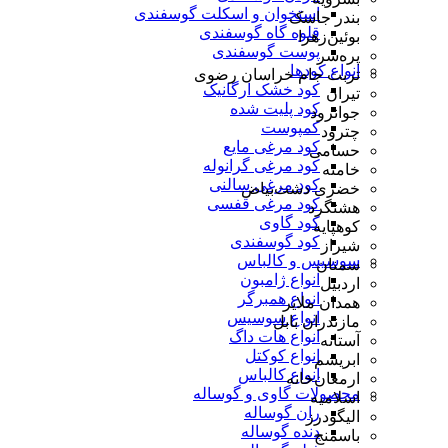
استخوان و اسکلت گوسفندی
بندر جاسک
قلوه گاه گوسفندی
بوئین‌زهرا
پوست گوسفندی
پره‌سر
انواع کودها
تربت جام خراسان رضوی
کود خشک ارگانیک
تیران
کود پلیت شده
جوانرود
کمپوست
چترود
کود مرغی مایع
حسامی
کود مرغی گرانوله
خامنه
کود مرغی سالنی
خضری دشت‌بیاض
کود مرغی قفسی
هشتگرد
کود گاوی
کوهپایه
کود گوسفندی
شیراز
سوسیس و کالباس
سمنان
انواع ژامبون
اردبیل
انواع همبرگر
همدان ملایر
انواع سوسیس
مازندران بابل
انواع هات داگ
آستانه
انواع کوکتل
ابریشم
انواع کالباس
ارمغان‌خانه
محصولات گاوی و گوساله
اسلامیه
ران گوساله
الیگودرز
دنده گوساله
باسمنج