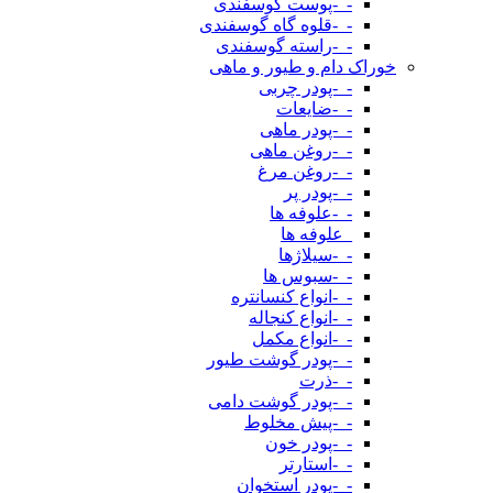
-_-پوست گوسفندی
-_-قلوه گاه گوسفندی
-_-راسته گوسفندی
خوراک دام و طیور و ماهی
-_-پودر چربی
-_-ضایعات
-_-پودر ماهی
-_-روغن ماهی
-_-روغن مرغ
-_-پودر پر
-_-علوفه ها
_علوفه ها
-_-سیلاژها
-_-سبوس ها
-_-انواع کنسانتره
-_-انواع کنجاله
-_-انواع مکمل
-_-پودر گوشت طیور
-_-ذرت
-_-پودر گوشت دامی
-_-پیش مخلوط
-_-پودر خون
-_-استارتر
-_-پودر استخوان