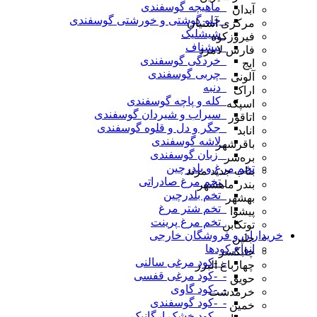
_ماهیچه گوسفندی
آبدان
_چلو گوشتی و خورشتی گوسفندی
مرکزی آشتیان
_شیشلیک
فیروزکوه
_پیشناف
فارس لامرد
_خردگی گوسفندی
ایج
_چربی گوسفندی
آلونی
_دنبه
اراک
_کله و پاچه گوسفندی
اسپکه
_سیراب و شیردان گوسفندی
اتاقور
_جگر و دل و قلوه گوسفندی
انابد
_لاشه گوسفندی
باقرشهر
_ زبان گوسفندی
بره‌سر
تخم مرغ و بلدرچین
بناب جدید مرند
_تخم مرغ صادراتی
بندر ماهشهر
_تخم بلدرچین
بهشهر
_تخم شتر مرغ
پیشوا
_تخم مرغ پرینت
توتکابن
خریداران و فروشگان خارجی
جلین
انواع کودها
چابکسر
-_-کود مرغی سالنی
چهارباغ البرز
-_-کود مرغی قفسی
حویق
-_-کود گاوی
خرمدشت
-_-کود گوسفندی
خمین
-_-کود خشک ارگانیک