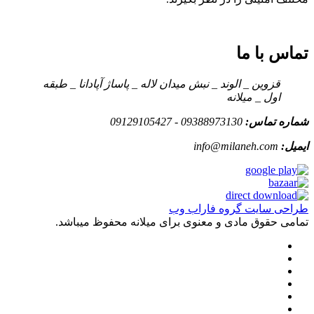
تماس با ما
قزوین _ الوند _ نبش میدان لاله _ پاساژ آپادانا _ طبقه
اول _ میلانه
شماره تماس:
09388973130 - 09129105427
ایمیل:
info@milaneh.com
طراحی سایت گروه فاراب وب
تمامی حقوق مادی و معنوی برای میلانه محفوظ میباشد.