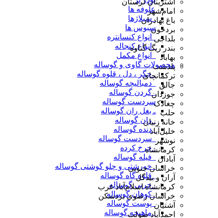
اشترینان لرستان
علوفه ها
امام‌شهر
_سیلاژها
باغ بهادران
سبوس ها
بردخون
_انواع کنسانتره
بلداجی
_انواع کنجاله
بندر ریگ گناوه
_انواع مکمل
بهاباد
محصولات گاوی و گوساله
پلدشت
_جگر ، دل ، قلوه گوساله
ترکمانچای
_دمبالیچه گوساله
جالق
_گردن گوساله
جوزدان
سردست گوساله
چغادک
ـ بغل ران گوساله
حلب
_ران گوساله
خانه زنیان
_دنده گوساله
خلیل‌آباد
_سردست گوساله
نوشهر
_چرخ کرده
کرمانشاه
_فیله گوساله
آبادان
_خورشتی و چلو گوشتی گوساله
خراسان جنوبی
_قلوه گاه گوساله
آران و بیدگل
_چربی گوساله
کرمانشاه اسلام‌آباد غرب
_کوهان گوساله
خراسان رضوی بردسکن
_پوست گوساله
آشتیان
_ماهیچه گوساله
احمدآباد صولت