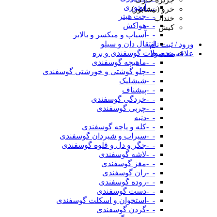
-_-آبخوری
خرو (نیشابور)
-_-جت هیتر
خنداب
-_-هواکش
کیش
-_-آسیاب و میکسر و بالابر
انتقال دان و سیلو
ورود / ثبت نام
محصولات گوسفندی و بره
علاقه‌مندی ها
-_-ماهیچه گوسفندی
-_-چلو گوشتی و خورشتی گوسفندی
-_-شیشلیک
-_-پیشناف
-_-خردگی گوسفندی
-_-چربی گوسفندی
-_-دنبه
-_-کله و پاچه گوسفندی
-_-سیراب و شیردان گوسفندی
-_-جگر و دل و قلوه گوسفندی
-_-لاشه گوسفندی
-_-مغز گوسفندی
-_-ران گوسفندی
-_-روده گوسفندی
-_-دست گوسفندی
-_-استخوان و اسکلت گوسفندی
-_-گردن گوسفندی