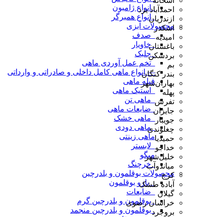
آشخانه
_انواع ژامبون
احمدآباد یزد
_انواع همبرگر
ازندریان
محصولات آبزی
اشکذر
_صدف
امیدیه
_خاویار
باغستان
_جلبک
بردسکن
_تخم عمل آوردی ماهی
بم
— انواع ماهی کامل داخلی و صادراتی و وارداتی
بندر کنگان
فیله ماهی
بهاران‌شهر
_استیک ماهی
پهله
_ماهی تن
تفرش
_ضایعات ماهی
جایزان
_ماهی خشک
جویبار
_ماهی دودی
چغلوندی
ماهی زینتی
حمیدیا
_لابستر
خداجو
میگو
خلیل‌شهر
_خرچنگ
میاندوآب
محصولات بوقلمون و بلدرچین
کرج
_ بازو بوقلمون
آباده طشک
_ضایعات
گیلان
_بوقلمون و بلدرچین گرم
خراسان رضوی
_بوقلمون و بلدرچین منجمد
بروجرد