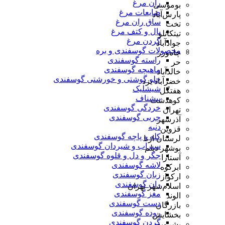
ران مرغ
بوموسی
ضایعات مرغ
پارس‌آباد
ساق ران مرغ
تخت
بال و کتف مرغ
تیتکانلو
گردن مرغ
جوادآباد
محصولات گوسفندی و بره
چاه‌ورز
راسته گوسفندی
حر
ماهیچه گوسفندی
خالدآباد
چلو گوشتی و خورشتی گوسفندی
خضرآباد یزد
شیشلیک
هفتگل
پیشناف
کوهدشت
خردگی گوسفندی
تهران
چربی گوسفندی
آذرشهر
دنبه
قزوین
کله و پاچه گوسفندی
لرستان ازنا
سیراب و شیردان گوسفندی
بوشهر دیلم
جگر و دل و قلوه گوسفندی
آستارا
لاشه گوسفندی
ابرکوه
زبان گوسفندی
ارکواز
ران گوسفندی
اسلام‌شهر تهران
مغز گوسفندی
الوند
دست گوسفندی
بازرگان
روده گوسفندی
بخشایش
گردن گوسفندی
بشرویه