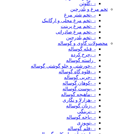
-_-گلوتن
تخم مرغ و بلدرچین
-_-تخم شتر مرغ
-_-تخم مرغ محلی و ارگانیک
-_-تخم مرغ پرینت
-_-تخم مرغ صادراتی
-_-تخم بلدرچین
محصولات گاوی و گوساله
-_فیله گوساله
-_-چرخ کرده
_راسته گوساله
-_-خورشتی و چلو گوشتی گوساله
-_-قلوه گاه گوساله
-_-چربی گوساله
-_-کوهان گوساله
-_-پوست گوساله
-_-ماهیچه گوساله
-_-هزارلا و نگاری
-_-زبان گوساله
-_-نرینگی
-_-پاچه گوساله
-_-توپوزی
-_-قلم گوساله