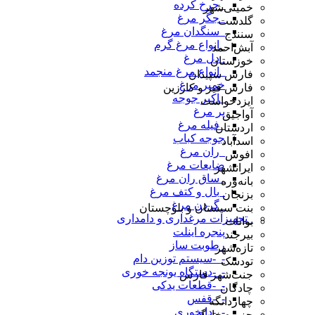
_چرخ کرده
خمینی‌شهر
_جگر مرغ
گلدشت
_سنگدان مرغ
سنندج
_انواع مرغ گرم
آبش‌احمد
_دل مرغ
خوزستان
_انواع مرغ منجمد
فارس سپیدان
خمیر مرغ
فارس قیر و کارزین
_اکبر جوجه
ایزدخواست
پر مرغ
آواجیق
_فیله مرغ
اردستان
جوجه کباب
اسدآباد
_ران مرغ
افوس
ضایعات مرغ
ایرانشهر
_ساق ران مرغ
بانه‌وره
_بال و کتف مرغ
بزنجان
_گردن مرغ
بنت سیستان و بلوچستان
_تجهیزات مرغداری و دامداری
بوانات
پنجره اینلت
بیرجند
رطوبت ساز
تازه‌شهر
-_-سیستم توزین دام
تودشک
-_-دستگاه یونجه خوری
جنت‌شهر فارس
-_-قطعات یدکی
چادگان
-_-قفس
چهاردانگه
-_-دانخوری
جزیره خارگ