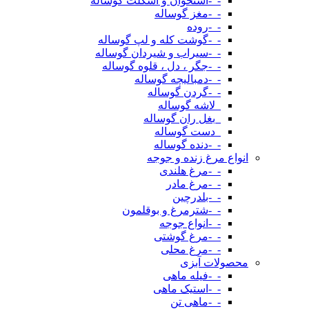
-_-استخوان و اسکلت گوساله
-_-مغز گوساله
-_-روده
-_-گوشت کله و لپ گوساله
-_-سیراب و شیردان گوساله
-_-جگر ، دل ، قلوه گوساله
-_-دمبالیچه گوساله
-_-گردن گوساله
_لاشه گوساله
_بغل ران گوساله
_دست گوساله
-_-دنده گوساله
انواع مرغ زنده و جوجه
-_-مرغ هلندی
-_-مرغ مادر
-_-بلدرچین
-_-شترمرغ و بوقلمون
-_-انواع جوجه
-_-مرغ گوشتی
-_-مرغ محلی
محصولات آبزی
-_-فیله ماهی
-_-استیک ماهی
-_-ماهی تن