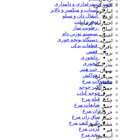
تجهیزات مرغداری و دامداری
البرز کرج
_آسیاب و میکسر و بالابر
انبارآلوم
_انتقال دان و سیلو
آق‌قلا
_پنجره اینلت
اختیارآباد کرمان
_رطوبت ساز
اسارا
_سیستم توزین دام
اشنویه
_دستگاه یونجه خوری
امیریه
_قطعات یدکی
بافران
_قفس
بروات
_دانخوری
بن
_آبخوری
بندر لنگه
_جت هیتر
بهبهان
_هواکش
پیربکران
محصولات مرغ
تنکمان
اکبر جوجه
جعفرآباد
جوجه کباب
جیرفت
فیله مرغ
چکنه
ضایعات مرغ
حمیل
ران مرغ
خرم‌آباد
ساق ران مرغ
خمام
بال و کتف مرغ
مشگین‌شهر
گردن مرغ
قم
پنجه مرغ
آب‌پخش