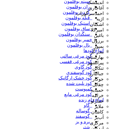
_سینه بوقلمون
اندیمشک
_ران بوقلمون
آغاجاری
_گردن بوقلمون
احمدسرگوراب
_فیله بوقلمون
اژیه
_استیک بوقلمون
اشکنان
_ساق بوقلمون
امیرکلا
_سنگدان بوقلمون
باغین
خمیر بوقلمون
برزول
_بال بوقلمون
بمپور
انواع کودها
بندر گز
کود مرغی سالنی
بهارستان
کود مرغی قفسی
پیرانشهر
کود گاوی
تنکابن
کود گوسفندی
جبالبارز
کود خشک ارگانیک
جوکار
کود پلیت شده
چقابل
کمپوست
حمیدیه
کود مرغی مایع
خرامه
انواع دام زنده
خمارلو
_گاو
ملایر
_گوساله
کاشان
_گوسفند
آب‌بر
_بره و بز
مرکزی
_شتر
اردکان