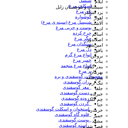
شنسل
ایلام
اسکلت مرغ
سیستان و بلوچستان زابل
پای مرغ
یزد اشکذر
گوشواره
اهواز
شنیسل مرغ (سینه ی مرغ)
آلاشت
پوست و چربی مرغ
ادیمی
چرخ کرده
اسالم
جگر مرغ
اصلاندوز
سنگدان مرغ
امین‌شهر
دل مرغ
بافق
انواع مرغ گرم
بروجن
خمیر مرغ
بناب
انواع مرغ منجمد
بندر گناوه
پر مرغ
بهرمان
محصولات گوسفندی و بره
پیش‌قلعه
_ران گوسفندی
تنگ ارم
_مغز گوسفندی
جلفا
_دست گوسفندی
جیرنده
_روده گوسفندی
چم گلک
_گردن گوسفندی
حنا
_استخوان و اسکلت گوسفندی
خرمدره
_قلوه گاه گوسفندی
خمیر
_پوست گوسفندی
مشهد
_راسته گوسفندی
قصر شیرین