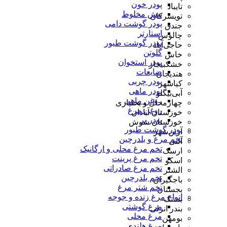
پودر خون
تایباد
پیش مخلوط
تویسرکان
پودر گوشت دامی
جندق
استارتر
چالوس
پودر گوشت طیور
حاجی‌آباد
گلوتن
خاش
پودر استخوان
خشکبیجار
ضایعات
هندیجان
پودر چربی
کیاشهر
پودر ماهی
آبی‌بیگلو
روغن ماهی
چهارمحال و بختیاری
روغن مرغ
خوزستان آبادان
پودر پر
خوزستان شوش
پودر گوشت طیور
آرین‌شهر
تخم مرغ و بلدرچین
آلنی
تخم مرغ محلی و ارگانیک
ارسک
تخم مرغ پرینت
اسکو
تخم مرغ صادراتی
الشتر
تخم بلدرچین
باجگیران
تخم شتر مرغ
بجستان
انواع مرغ زنده و جوجه
بستک
مرغ گوشتی
بندر انزلی
مرغ محلی
بومهن
مرغ هلندی