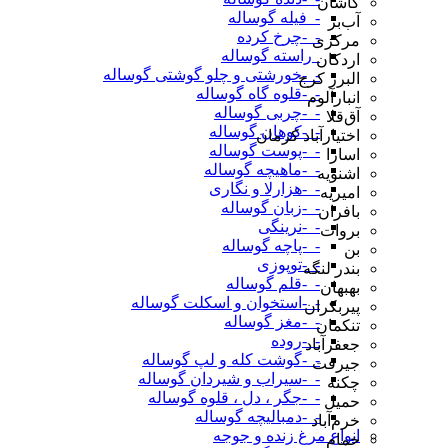
کاشان
-_فیله گوساله
آب‌بر
-_-چرخ کرده
مرکزی
_راسته گوساله
اردکان
-_-خورشتی و چلو گوشتی گوساله
البرز کرج
-_-قلوه گاه گوساله
انبارآلوم
-_-چربی گوساله
آق‌قلا
-_-کوهان گوساله
اختیارآباد کرمان
-_-پوست گوساله
اسارا
-_-ماهیچه گوساله
اشنویه
-_-هزارلا و نگاری
امیریه
-_-زبان گوساله
بافران
-_-نرینگی
بروات
-_-پاچه گوساله
بن
-_-توپوزی
بندر لنگه
-_-قلم گوساله
بهبهان
-_-استخوان و اسکلت گوساله
پیربکران
-_-مغز گوساله
تنکمان
-_-روده
جعفرآباد
-_-گوشت کله و لپ گوساله
جیرفت
-_-سیراب و شیردان گوساله
چکنه
-_-جگر ، دل ، قلوه گوساله
حمیل
-_-دمبالیچه گوساله
خرم‌آباد
انواع مرغ زنده و جوجه
خمام