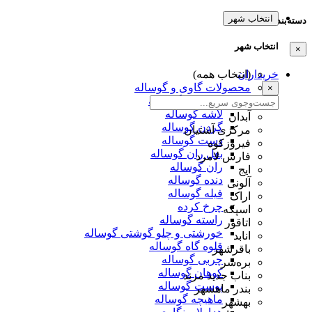
انتخاب شهر
دسته‌بندی‌ها
انتخاب شهر
×
خریداران
(انتخاب همه)
محصولات گاوی و گوساله
×
دمبالیچه گوساله
لاشه گوساله
آبدان
گردن گوساله
مرکزی آشتیان
دست گوساله
فیروزکوه
بغل ران گوساله
فارس لامرد
ران گوساله
ایج
دنده گوساله
آلونی
فیله گوساله
اراک
چرخ کرده
اسپکه
راسته گوساله
اتاقور
خورشتی و چلو گوشتی گوساله
انابد
قلوه گاه گوساله
باقرشهر
چربی گوساله
بره‌سر
کوهان گوساله
بناب جدید مرند
پوست گوساله
بندر ماهشهر
ماهیچه گوساله
بهشهر