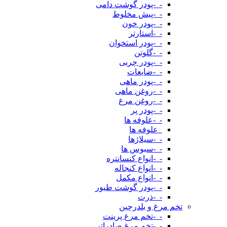
-_-پودر گوشت دامی
-_-پیش مخلوط
-_-پودر خون
-_-استارتر
-_-پودر استخوان
-_-گلوتن
-_-پودر چربی
-_-ضایعات
-_-پودر ماهی
-_-روغن ماهی
-_-روغن مرغ
-_-پودر پر
-_-علوفه ها
_علوفه ها
-_-سیلاژها
-_-سبوس ها
-_-انواع کنسانتره
-_-انواع کنجاله
-_-انواع مکمل
-_-پودر گوشت طیور
-_-ذرت
تخم مرغ و بلدرچین
-_-تخم مرغ پرینت
-_-تخم مرغ صادراتی