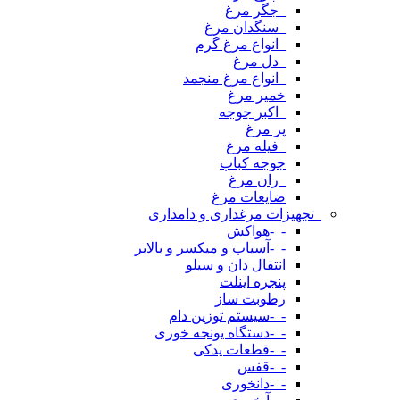
_جگر مرغ
_سنگدان مرغ
_انواع مرغ گرم
_دل مرغ
_انواع مرغ منجمد
خمیر مرغ
_اکبر جوجه
پر مرغ
_فیله مرغ
جوجه کباب
_ران مرغ
ضایعات مرغ
_تجهیزات مرغداری و دامداری
-_-هواکش
-_-آسیاب و میکسر و بالابر
انتقال دان و سیلو
پنجره اینلت
رطوبت ساز
-_-سیستم توزین دام
-_-دستگاه یونجه خوری
-_-قطعات یدکی
-_-قفس
-_-دانخوری