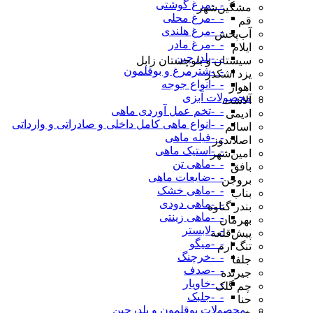
-_-مرغ گوشتی
مشگین‌شهر
-_-مرغ محلی
قم
-_-مرغ هلندی
آب‌پخش
-_-مرغ مادر
ایلام
-_-بلدرچین
سیستان و بلوچستان زابل
-_-شترمرغ و بوقلمون
یزد اشکذر
-_-انواع جوجه
اهواز
محصولات آبزی
آلاشت
-_-تخم عمل آوردی ماهی
ادیمی
-_-انواع ماهی کامل داخلی و صادراتی و وارداتی
اسالم
-_-فیله ماهی
اصلاندوز
-_-استیک ماهی
امین‌شهر
-_-ماهی تن
بافق
-_-ضایعات ماهی
بروجن
-_-ماهی خشک
بناب
-_-ماهی دودی
بندر گناوه
-_-ماهی زینتی
بهرمان
-_-لابستر
پیش‌قلعه
-_-میگو
تنگ ارم
-_-خرچنگ
جلفا
-_-صدف
جیرنده
-_-خاویار
چم گلک
-_-جلبک
حنا
_محصولات بوقلمون و بلدرچین
خرمدره