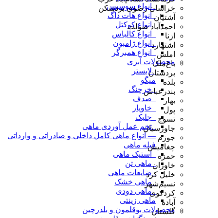
_انواع سوسیس
خراسان رضوی بردسکن
_انواع هات داگ
آشتیان
_انواع کوکتل
احمدآباد صولت
_انواع کالباس
ازنا
_انواع ژامبون
اشتهارد
_انواع همبرگر
املش
محصولات آبزی
باغ‌ملک
_لابستر
بردستان
میگو
بلده
_خرچنگ
بندرعباس
_صدف
بهار
_خاویار
پول
_جلبک
تسوج
_تخم عمل آوردی ماهی
جاورسیان
— انواع ماهی کامل داخلی و صادراتی و وارداتی
جوزم
فیله ماهی
چغامیش
_استیک ماهی
حمزه
_ماهی تن
خاوران
_ضایعات ماهی
خلیل کرد
_ماهی خشک
نسیم‌شهر
_ماهی دودی
کردکوی
ماهی زینتی
آباده
محصولات بوقلمون و بلدرچین
گلستان