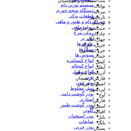
بنت سیستان و بلوچستان
سیستم توزین دام
بوانات
دستگاه یونجه خوری
بیرجند
قطعات یدکی
تازه‌شهر
خوراک دام و طیور و ماهی
تودشک
روغن ماهی
جنت‌شهر فارس
روغن مرغ
چادگان
پودر پر
چهاردانگه
علوفه ها
جزیره خارگ
سیلاژها
خرو (نیشابور)
سبوس ها
خنداب
انواع کنسانتره
کیش
انواع کنجاله
آبعلی
انواع مکمل
آذربایجان شرقی
ذرت
فارس ارسنجان
پودر خون
اصفهان فریدن
پیش مخلوط
ایزدشهر
پودر گوشت دامی
آوج
استارتر
فارس
پودر گوشت طیور
اسفراین
گلوتن
اقبالیه
پودر استخوان
بابل
ضایعات
بایگ
پودر چربی
بستان