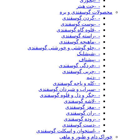
-_-آبخوری
-_-جت هیتر
محصولات گوسفندی و بره
-_-گردن گوسفندی
-_-پوست گوسفندی
-_-قلوه گاه گوسفندی
-_-راسته گوسفندی
-_-ماهیچه گوسفندی
-_-چلو گوشتی و خورشتی گوسفندی
-_-شیشلیک
-_-پیشناف
-_-خردگی گوسفندی
-_-چربی گوسفندی
-_-دنبه
-_-کله و پاچه گوسفندی
-_-سیراب و شیردان گوسفندی
-_-جگر و دل و قلوه گوسفندی
-_-لاشه گوسفندی
-_-مغز گوسفندی
-_-ران گوسفندی
-_-روده گوسفندی
-_-دست گوسفندی
-_-استخوان و اسکلت گوسفندی
خوراک دام و طیور و ماهی