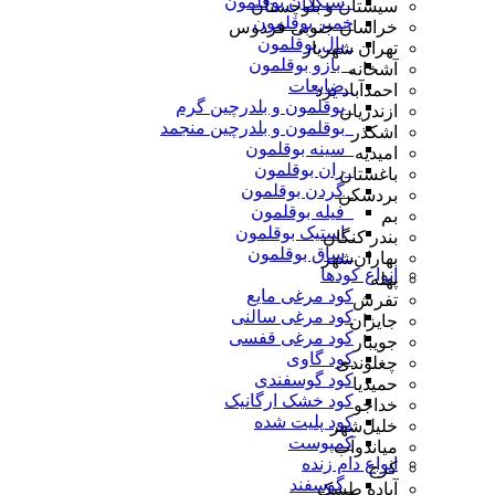
_سنگدان بوقلمون
سیستان و بلوچستان
خمیر بوقلمون
خراسان جنوبی فردوس
_بال بوقلمون
تهران شهریار
_ بازو بوقلمون
آشخانه
_ضایعات
احمدآباد یزد
_بوقلمون و بلدرچین گرم
ازندریان
_بوقلمون و بلدرچین منجمد
اشکذر
_سینه بوقلمون
امیدیه
_ران بوقلمون
باغستان
_گردن بوقلمون
بردسکن
_فیله بوقلمون
بم
_استیک بوقلمون
بندر کنگان
_ساق بوقلمون
بهاران‌شهر
انواع کودها
پهله
کود مرغی مایع
تفرش
کود مرغی سالنی
جایزان
کود مرغی قفسی
جویبار
کود گاوی
چغلوندی
کود گوسفندی
حمیدیا
کود خشک ارگانیک
خداجو
کود پلیت شده
خلیل‌شهر
کمپوست
میاندوآب
انواع دام زنده
کرج
_گوسفند
آباده طشک