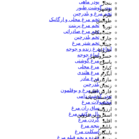
پودر ماهی
بنجار
پودر گوشت طیور
بوشهر
تخم مرغ و بلدرچین
بیرم
تخم مرغ محلی و ارگانیک
طوالش
تخم مرغ پرینت
توره
تخم مرغ صادراتی
جنت‌مکان
تخم بلدرچین
چارک
تخم شتر مرغ
چیتاب
انواع مرغ زنده و جوجه
خاروانا
انواع جوجه
خسروشهر
مرغ گوشتی
یاسوج
مرغ محلی
کیان
مرغ هلندی
آبگرم
مرغ مادر
مازندران
بلدرچین
زنجان
شترمرغ و بوقلمون
فارس اقلید
پودر گوشت دامی
کردستان بانه
محصولات مرغ
آیسک
ساق ران مرغ
ارزوئیه
بال و کتف مرغ
اسفرورین قزوین
گردن مرغ
اقلید
پنجه مرغ
بابلسر
اسکلت مرغ
باینگان
خرده و بچه فیله مرغ
بستان‌آباد