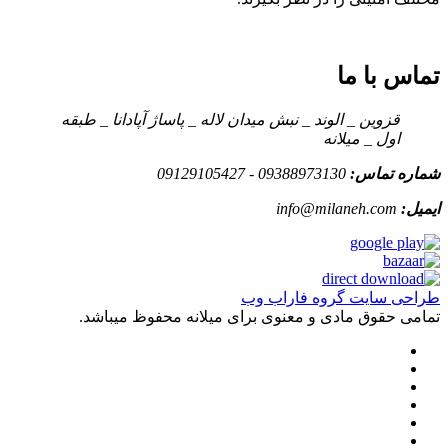
تماس با ما
قزوین _ الوند _ نبش میدان لاله _ پاساژ آپادانا _ طبقه
اول _ میلانه
شماره تماس:
09388973130 - 09129105427
ایمیل:
info@milaneh.com
طراحی سایت گروه فاراب وب
تمامی حقوق مادی و معنوی برای میلانه محفوظ میباشد.