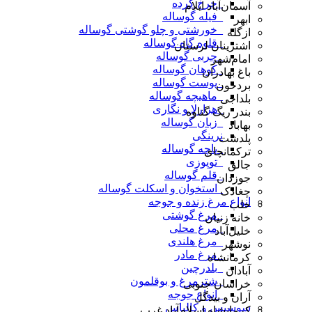
_چرخ کرده
آسمان‌آباد ایلام
_فیله گوساله
ابهر
_خورشتی و چلو گوشتی گوساله
ازگله
_قلوه گاه گوساله
اشترینان لرستان
_چربی گوساله
امام‌شهر
_کوهان گوساله
باغ بهادران
_پوست گوساله
بردخون
_ماهیچه گوساله
بلداجی
_هزارلا و نگاری
بندر ریگ گناوه
_زبان گوساله
بهاباد
نرینگی
پلدشت
_پاچه گوساله
ترکمانچای
_توپوزی
جالق
_قلم گوساله
جوزدان
_استخوان و اسکلت گوساله
چغادک
انواع مرغ زنده و جوجه
حلب
_مرغ گوشتی
خانه زنیان
_مرغ محلی
خلیل‌آباد
_مرغ هلندی
نوشهر
_مرغ مادر
کرمانشاه
_بلدرچین
آبادان
_شترمرغ و بوقلمون
خراسان جنوبی
_انواع جوجه
آران و بیدگل
سوسیس و کالباس
کرمانشاه اسلام‌آباد غرب