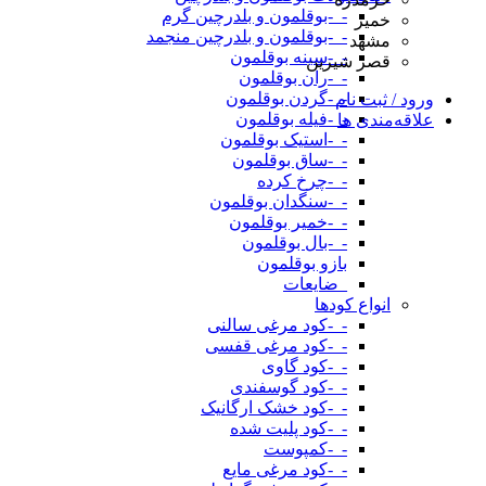
-_-بوقلمون و بلدرچین گرم
خمیر
-_-بوقلمون و بلدرچین منجمد
مشهد
-_-سینه بوقلمون
قصر شیرین
-_-ران بوقلمون
-_-گردن بوقلمون
ورود / ثبت نام
-_-فیله بوقلمون
علاقه‌مندی ها
-_-استیک بوقلمون
-_-ساق بوقلمون
-_-چرخ کرده
-_-سنگدان بوقلمون
-_-خمیر بوقلمون
-_-بال بوقلمون
بازو بوقلمون
_ضایعات
انواع کودها
-_-کود مرغی سالنی
-_-کود مرغی قفسی
-_-کود گاوی
-_-کود گوسفندی
-_-کود خشک ارگانیک
-_-کود پلیت شده
-_-کمپوست
-_-کود مرغی مایع