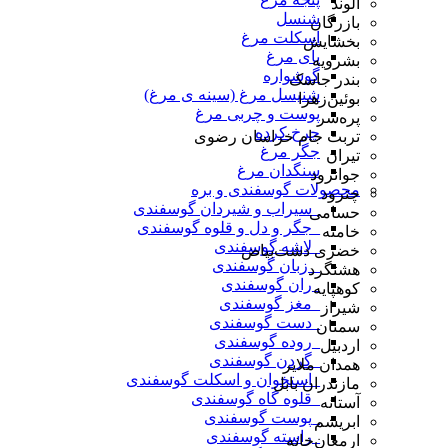
الوند
شنسل
بازرگان
اسکلت مرغ
بخشایش
پای مرغ
بشرویه
گوشواره
بندر جاسک
شنیسل مرغ (سینه ی مرغ)
بوئین‌زهرا
پوست و چربی مرغ
پره‌سر
چرخ کرده
تربت جام خراسان رضوی
جگر مرغ
تیران
سنگدان مرغ
جوانرود
محصولات گوسفندی و بره
چترود
_سیراب و شیردان گوسفندی
حسامی
_جگر و دل و قلوه گوسفندی
خامنه
_لاشه گوسفندی
خضری دشت‌بیاض
_ زبان گوسفندی
هشتگرد
_ران گوسفندی
کوهپایه
_مغز گوسفندی
شیراز
_دست گوسفندی
سمنان
_روده گوسفندی
اردبیل
_گردن گوسفندی
همدان ملایر
_استخوان و اسکلت گوسفندی
مازندران بابل
_قلوه گاه گوسفندی
آستانه
_پوست گوسفندی
ابریشم
_راسته گوسفندی
ارمغان‌خانه