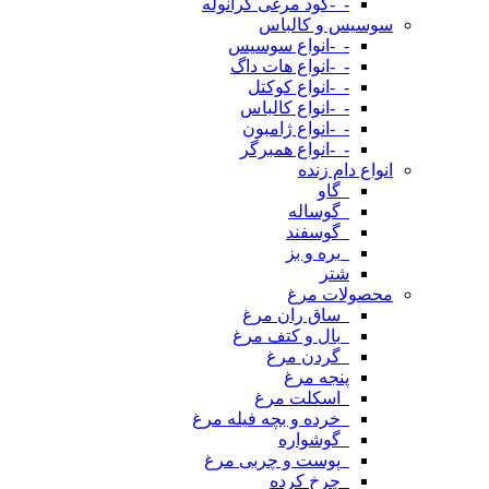
-_-کود مرغی گرانوله
سوسیس و کالباس
-_-انواع سوسیس
-_-انواع هات داگ
-_-انواع کوکتل
-_-انواع کالباس
-_-انواع ژامبون
-_-انواع همبرگر
انواع دام زنده
_گاو
_گوساله
_گوسفند
_بره و بز
شتر
محصولات مرغ
_ساق ران مرغ
_بال و کتف مرغ
_گردن مرغ
پنجه مرغ
_اسکلت مرغ
_خرده و بچه فیله مرغ
_گوشواره
_پوست و چربی مرغ
_چرخ کرده