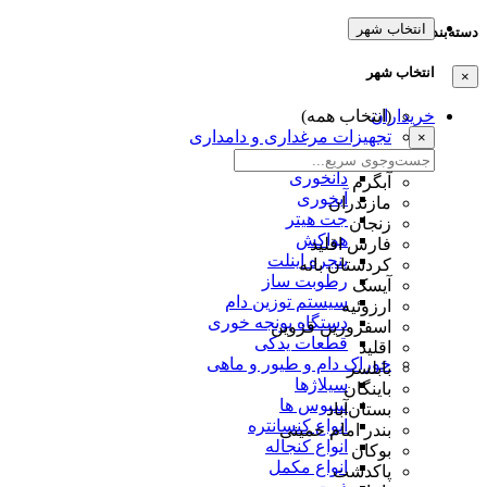
انتخاب شهر
دسته‌بندی‌ها
انتخاب شهر
×
خریداران
(انتخاب همه)
تجهیزات مرغداری و دامداری
×
قفس
دانخوری
آبگرم
آبخوری
مازندران
جت هیتر
زنجان
هواکش
فارس اقلید
پنجره اینلت
کردستان بانه
رطوبت ساز
آیسک
سیستم توزین دام
ارزوئیه
دستگاه یونجه خوری
اسفرورین قزوین
قطعات یدکی
اقلید
خوراک دام و طیور و ماهی
بابلسر
سیلاژها
باینگان
سبوس ها
بستان‌آباد
انواع کنسانتره
بندر امام خمینی
انواع کنجاله
بوکان
انواع مکمل
پاکدشت