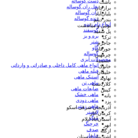
دست گوساله
باشت
بغل ران گوساله
برازجان
ران گوساله
بلبان‌آباد
دنده گوساله
بندر دیلم
انواع دام زنده
بوئین و میاندشت
گوسفند
پل سفید
بره و بز
ترک
شتر
جاجرم
گاو
جورقان
گوساله
چرمهین
محصولات آبزی
حسینیه
انواع ماهی کامل داخلی و صادراتی و وارداتی
خانوک
فیله ماهی
خلیفان
استیک ماهی
نهاوند
ماهی تن
کلاردشت
ضایعات ماهی
کیش
ماهی خشک
بانه
ماهی دودی
یزد
ماهی زینتی
آذربایجان شرقی اسکو
لابستر
کرمان انار
میگو
آسمان‌آباد ایلام
خرچنگ
ابهر
صدف
ازگله
خاویار
اشترینان لرستان