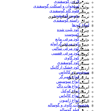
گردن گوسفندی
بندر جاسک
استخوان و اسکلت گوسفندی
بوئین‌زهرا
قلوه گاه گوسفندی
پره‌سر
پوست گوسفندی
تربت جام خراسان رضوی
راسته گوسفندی
تیران
انواع کودها
جوانرود
کود پلیت شده
چترود
کمپوست
حسامی
کود مرغی مایع
خامنه
کود مرغی گرانوله
خضری دشت‌بیاض
کود مرغی سالنی
هشتگرد
کود مرغی قفسی
کوهپایه
کود گاوی
شیراز
کود گوسفندی
سمنان
کود خشک ارگانیک
اردبیل
سوسیس و کالباس
همدان ملایر
انواع همبرگر
مازندران بابل
انواع سوسیس
آستانه
انواع هات داگ
ابریشم
انواع کوکتل
ارمغان‌خانه
انواع کالباس
اسلامیه
انواع ژامبون
الیگودرز
محصولات گاوی و گوساله
باسمنج
فیله گوساله
بدره