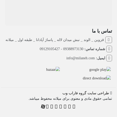
تماس با ما
قزوین _ الوند _ نبش میدان لاله _ پاساژ آپادانا _ طبقه اول _ میلانه
شماره تماس:
09388973130 - 09129105427
ایمیل:
info@milaneh.com
طراحی سایت گروه فاراب وب
تمامی حقوق مادی و معنوی برای میلانه محفوظ میباشد.