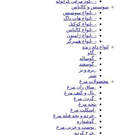
-_-کود مرغی گرانوله
سوسیس و کالباس
-_-انواع سوسیس
-_-انواع هات داگ
-_-انواع کوکتل
-_-انواع کالباس
-_-انواع ژامبون
-_-انواع همبرگر
انواع دام زنده
_گاو
_گوساله
_گوسفند
_بره و بز
شتر
محصولات مرغ
_ساق ران مرغ
_بال و کتف مرغ
_گردن مرغ
پنجه مرغ
_اسکلت مرغ
_خرده و بچه فیله مرغ
_گوشواره
_پوست و چربی مرغ
_چرخ کرده