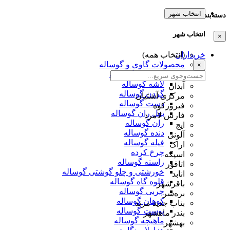
انتخاب شهر
دسته‌بندی‌ها
انتخاب شهر
×
خریداران
(انتخاب همه)
محصولات گاوی و گوساله
×
دمبالیچه گوساله
لاشه گوساله
آبدان
گردن گوساله
مرکزی آشتیان
دست گوساله
فیروزکوه
بغل ران گوساله
فارس لامرد
ران گوساله
ایج
دنده گوساله
آلونی
فیله گوساله
اراک
چرخ کرده
اسپکه
راسته گوساله
اتاقور
خورشتی و چلو گوشتی گوساله
انابد
قلوه گاه گوساله
باقرشهر
چربی گوساله
بره‌سر
کوهان گوساله
بناب جدید مرند
پوست گوساله
بندر ماهشهر
ماهیچه گوساله
بهشهر