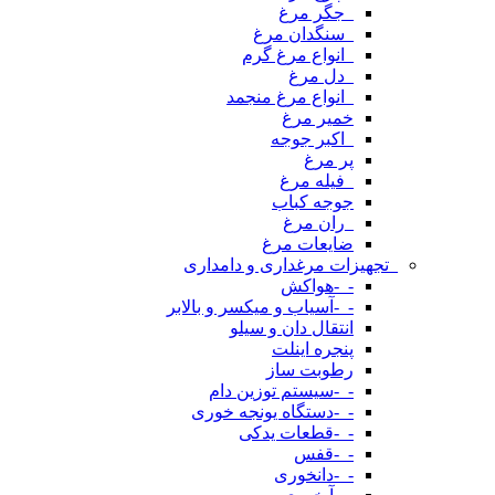
_جگر مرغ
_سنگدان مرغ
_انواع مرغ گرم
_دل مرغ
_انواع مرغ منجمد
خمیر مرغ
_اکبر جوجه
پر مرغ
_فیله مرغ
جوجه کباب
_ران مرغ
ضایعات مرغ
_تجهیزات مرغداری و دامداری
-_-هواکش
-_-آسیاب و میکسر و بالابر
انتقال دان و سیلو
پنجره اینلت
رطوبت ساز
-_-سیستم توزین دام
-_-دستگاه یونجه خوری
-_-قطعات یدکی
-_-قفس
-_-دانخوری