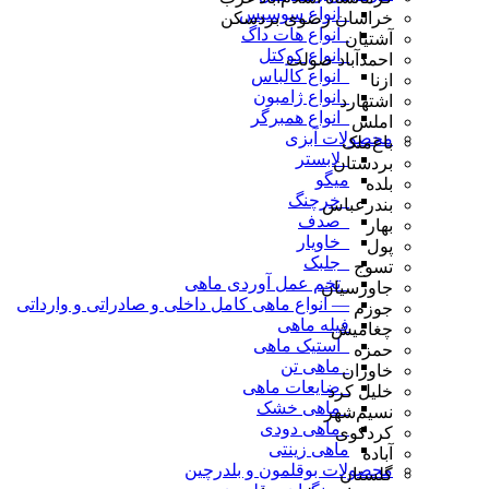
_انواع سوسیس
خراسان رضوی بردسکن
_انواع هات داگ
آشتیان
_انواع کوکتل
احمدآباد صولت
_انواع کالباس
ازنا
_انواع ژامبون
اشتهارد
_انواع همبرگر
املش
محصولات آبزی
باغ‌ملک
_لابستر
بردستان
میگو
بلده
_خرچنگ
بندرعباس
_صدف
بهار
_خاویار
پول
_جلبک
تسوج
_تخم عمل آوردی ماهی
جاورسیان
— انواع ماهی کامل داخلی و صادراتی و وارداتی
جوزم
فیله ماهی
چغامیش
_استیک ماهی
حمزه
_ماهی تن
خاوران
_ضایعات ماهی
خلیل کرد
_ماهی خشک
نسیم‌شهر
_ماهی دودی
کردکوی
ماهی زینتی
آباده
محصولات بوقلمون و بلدرچین
گلستان