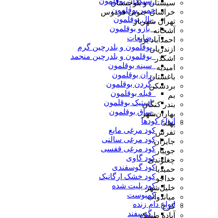
_سنگدان بوقلمون
سیستان و بلوچستان
خمیر بوقلمون
خراسان جنوبی فردوس
_بال بوقلمون
تهران شهریار
_ بازو بوقلمون
آشخانه
_ضایعات
احمدآباد یزد
_بوقلمون و بلدرچین گرم
ازندریان
_بوقلمون و بلدرچین منجمد
اشکذر
_سینه بوقلمون
امیدیه
_ران بوقلمون
باغستان
_گردن بوقلمون
بردسکن
_فیله بوقلمون
بم
_استیک بوقلمون
بندر کنگان
_ساق بوقلمون
بهاران‌شهر
انواع کودها
پهله
کود مرغی مایع
تفرش
کود مرغی سالنی
جایزان
کود مرغی قفسی
جویبار
کود گاوی
چغلوندی
کود گوسفندی
حمیدیا
کود خشک ارگانیک
خداجو
کود پلیت شده
خلیل‌شهر
کمپوست
میاندوآب
انواع دام زنده
کرج
_گوسفند
آباده طشک