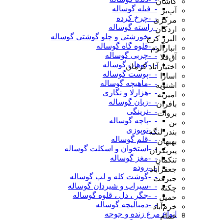
کاشان
-_فیله گوساله
آب‌بر
-_-چرخ کرده
مرکزی
_راسته گوساله
اردکان
-_-خورشتی و چلو گوشتی گوساله
البرز کرج
-_-قلوه گاه گوساله
انبارآلوم
-_-چربی گوساله
آق‌قلا
-_-کوهان گوساله
اختیارآباد کرمان
-_-پوست گوساله
اسارا
-_-ماهیچه گوساله
اشنویه
-_-هزارلا و نگاری
امیریه
-_-زبان گوساله
بافران
-_-نرینگی
بروات
-_-پاچه گوساله
بن
-_-توپوزی
بندر لنگه
-_-قلم گوساله
بهبهان
-_-استخوان و اسکلت گوساله
پیربکران
-_-مغز گوساله
تنکمان
-_-روده
جعفرآباد
-_-گوشت کله و لپ گوساله
جیرفت
-_-سیراب و شیردان گوساله
چکنه
-_-جگر ، دل ، قلوه گوساله
حمیل
-_-دمبالیچه گوساله
خرم‌آباد
انواع مرغ زنده و جوجه
خمام