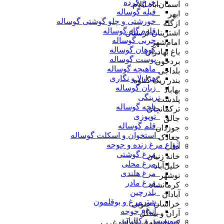
_چرخ کرده
آسمان‌آباد ایلام
_فیله گوساله
ابهر
_خورشتی و چلو گوشتی گوساله
ازگله
_قلوه گاه گوساله
اشترینان لرستان
_چربی گوساله
امام‌شهر
_کوهان گوساله
باغ بهادران
_پوست گوساله
بردخون
_ماهیچه گوساله
بلداجی
_هزارلا و نگاری
بندر ریگ گناوه
_زبان گوساله
بهاباد
نرینگی
پلدشت
_پاچه گوساله
ترکمانچای
_توپوزی
جالق
_قلم گوساله
جوزدان
_استخوان و اسکلت گوساله
چغادک
انواع مرغ زنده و جوجه
حلب
_مرغ گوشتی
خانه زنیان
_مرغ محلی
خلیل‌آباد
_مرغ هلندی
نوشهر
_مرغ مادر
کرمانشاه
_بلدرچین
آبادان
_شترمرغ و بوقلمون
خراسان جنوبی
_انواع جوجه
آران و بیدگل
سوسیس و کالباس
کرمانشاه اسلام‌آباد غرب