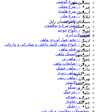
-_-مرغ گوشتی
مشگین‌شهر
-_-مرغ محلی
قم
-_-مرغ هلندی
آب‌پخش
-_-مرغ مادر
ایلام
-_-بلدرچین
سیستان و بلوچستان زابل
-_-شترمرغ و بوقلمون
یزد اشکذر
-_-انواع جوجه
اهواز
محصولات آبزی
آلاشت
-_-تخم عمل آوردی ماهی
ادیمی
-_-انواع ماهی کامل داخلی و صادراتی و وارداتی
اسالم
-_-فیله ماهی
اصلاندوز
-_-استیک ماهی
امین‌شهر
-_-ماهی تن
بافق
-_-ضایعات ماهی
بروجن
-_-ماهی خشک
بناب
-_-ماهی دودی
بندر گناوه
-_-ماهی زینتی
بهرمان
-_-لابستر
پیش‌قلعه
-_-میگو
تنگ ارم
-_-خرچنگ
جلفا
-_-صدف
جیرنده
-_-خاویار
چم گلک
-_-جلبک
حنا
_محصولات بوقلمون و بلدرچین
خرمدره