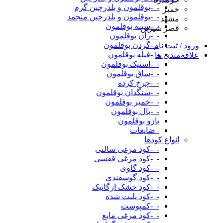
-_-بوقلمون و بلدرچین گرم
خمیر
-_-بوقلمون و بلدرچین منجمد
مشهد
-_-سینه بوقلمون
قصر شیرین
-_-ران بوقلمون
-_-گردن بوقلمون
ورود / ثبت نام
-_-فیله بوقلمون
علاقه‌مندی ها
-_-استیک بوقلمون
-_-ساق بوقلمون
-_-چرخ کرده
-_-سنگدان بوقلمون
-_-خمیر بوقلمون
-_-بال بوقلمون
بازو بوقلمون
_ضایعات
انواع کودها
-_-کود مرغی سالنی
-_-کود مرغی قفسی
-_-کود گاوی
-_-کود گوسفندی
-_-کود خشک ارگانیک
-_-کود پلیت شده
-_-کمپوست
-_-کود مرغی مایع