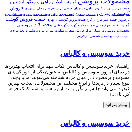
محصولات پروتئین
فروش آنلاین ماهی و میگو تازه
فروش
فروش
جوجه مرغ در تهران
فروش ماهی در تهران
فروش مرغ و خروس محلی در تهران
گوشت در تهران
قیمت جوجه مرغ
قیمت ذرت ایرانی
قیمت ذرت کیلویی
قیمت شتر مرغ
قیمت فروش گوشت
در قزوین
قیمت شتر مرغ در کرج
قیمت فروش گوشت در تهران
قرمز
محصولات پروتئینی
قیمت مرغ محلی
قیمت و خرید گوشت گوسفندی
محصولات پروتئینی در شمال
مرکز فروش ماهی و میگو در تهران
مواد پروتئینی و تخم مرغ در
تهران
مواد پروتئینی و تخم مرغ در قزوین
خرید سوسیس و کالباس
راهنمای خرید سوسیس و کالباس: نکات مهم برای انتخاب بهترین‌ها
در دنیای امروز، سوسیس و کالباس به عنوان یکی از خوراکی‌های
محبوب و پرمصرف در میان مردم شناخته می‌شوند. اما با وجود
تنوع بسیار در برندها و انواع مختلف این محصولات، انتخاب بهترین
کیفیت می‌تواند چالش‌برانگیز باشد. این راهنما به شما کمک خواهد
کرد تا […]
بیشتر بخوانید
خرید سوسیس و کالباس