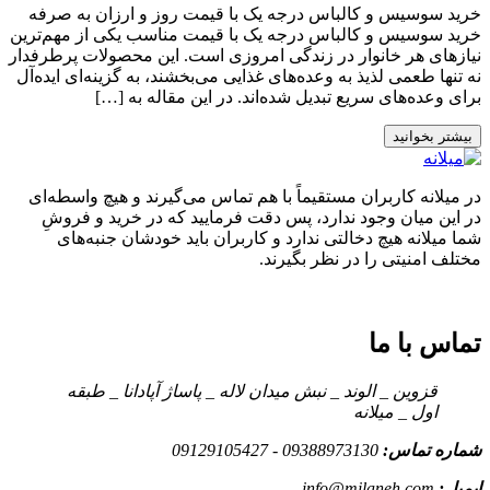
خرید سوسیس و کالباس درجه یک با قیمت روز و ارزان به صرفه
خرید سوسیس و کالباس درجه یک با قیمت مناسب یکی از مهم‌ترین
نیازهای هر خانوار در زندگی امروزی است. این محصولات پرطرفدار
نه تنها طعمی لذیذ به وعده‌های غذایی می‌بخشند، به گزینه‌ای ایده‌آل
برای وعده‌های سریع تبدیل شده‌اند. در این مقاله به […]
بیشتر بخوانید
در میلانه کاربران مستقیماً با هم تماس می‌گیرند و هیچ واسطه‌ای
در این میان وجود ندارد، پس دقت فرمایید که در خرید و فروشِ
شما میلانه هیچ دخالتی ندارد و کاربران باید خودشان جنبه‌های
مختلف امنیتی را در نظر بگیرند.
تماس با ما
قزوین _ الوند _ نبش میدان لاله _ پاساژ آپادانا _ طبقه
اول _ میلانه
شماره تماس:
09388973130 - 09129105427
ایمیل:
info@milaneh.com