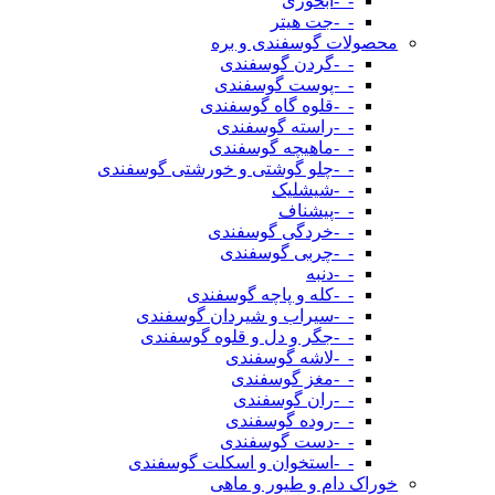
-_-آبخوری
-_-جت هیتر
محصولات گوسفندی و بره
-_-گردن گوسفندی
-_-پوست گوسفندی
-_-قلوه گاه گوسفندی
-_-راسته گوسفندی
-_-ماهیچه گوسفندی
-_-چلو گوشتی و خورشتی گوسفندی
-_-شیشلیک
-_-پیشناف
-_-خردگی گوسفندی
-_-چربی گوسفندی
-_-دنبه
-_-کله و پاچه گوسفندی
-_-سیراب و شیردان گوسفندی
-_-جگر و دل و قلوه گوسفندی
-_-لاشه گوسفندی
-_-مغز گوسفندی
-_-ران گوسفندی
-_-روده گوسفندی
-_-دست گوسفندی
-_-استخوان و اسکلت گوسفندی
خوراک دام و طیور و ماهی