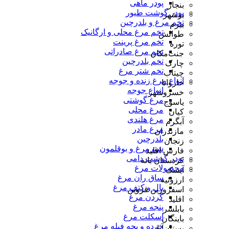
پودر ماهی
بنجار
پودر گوشت طیور
بوشهر
تخم مرغ و بلدرچین
بیرم
تخم مرغ محلی و ارگانیک
طوالش
تخم مرغ پرینت
توره
تخم مرغ صادراتی
جنت‌مکان
تخم بلدرچین
چارک
تخم شتر مرغ
چیتاب
انواع مرغ زنده و جوجه
خاروانا
انواع جوجه
خسروشهر
مرغ گوشتی
یاسوج
مرغ محلی
کیان
مرغ هلندی
آبگرم
مرغ مادر
مازندران
بلدرچین
زنجان
شترمرغ و بوقلمون
فارس اقلید
پودر گوشت دامی
کردستان بانه
محصولات مرغ
آیسک
ساق ران مرغ
ارزوئیه
بال و کتف مرغ
اسفرورین قزوین
گردن مرغ
اقلید
پنجه مرغ
بابلسر
اسکلت مرغ
باینگان
خرده و بچه فیله مرغ
بستان‌آباد