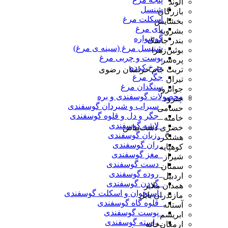
الوند
شنسل
بازرگان
اسکلت مرغ
بخشایش
پای مرغ
بشرویه
گوشواره
بندر جاسک
شنیسل مرغ (سینه ی مرغ)
بوئین‌زهرا
پوست و چربی مرغ
پره‌سر
چرخ کرده
تربت جام خراسان رضوی
جگر مرغ
تیران
سنگدان مرغ
جوانرود
محصولات گوسفندی و بره
چترود
_سیراب و شیردان گوسفندی
حسامی
_جگر و دل و قلوه گوسفندی
خامنه
_لاشه گوسفندی
خضری دشت‌بیاض
_ زبان گوسفندی
هشتگرد
_ران گوسفندی
کوهپایه
_مغز گوسفندی
شیراز
_دست گوسفندی
سمنان
_روده گوسفندی
اردبیل
_گردن گوسفندی
همدان ملایر
_استخوان و اسکلت گوسفندی
مازندران بابل
_قلوه گاه گوسفندی
آستانه
_پوست گوسفندی
ابریشم
_راسته گوسفندی
ارمغان‌خانه