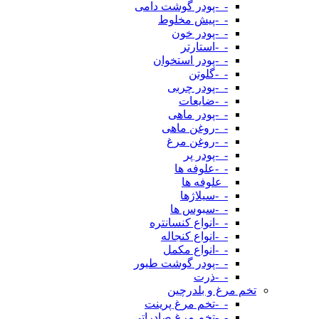
-_-پودر گوشت دامی
-_-پیش مخلوط
-_-پودر خون
-_-استارتر
-_-پودر استخوان
-_-گلوتن
-_-پودر چربی
-_-ضایعات
-_-پودر ماهی
-_-روغن ماهی
-_-روغن مرغ
-_-پودر پر
-_-علوفه ها
_علوفه ها
-_-سیلاژها
-_-سبوس ها
-_-انواع کنسانتره
-_-انواع کنجاله
-_-انواع مکمل
-_-پودر گوشت طیور
-_-ذرت
تخم مرغ و بلدرچین
-_-تخم مرغ پرینت
-_-تخم مرغ صادراتی