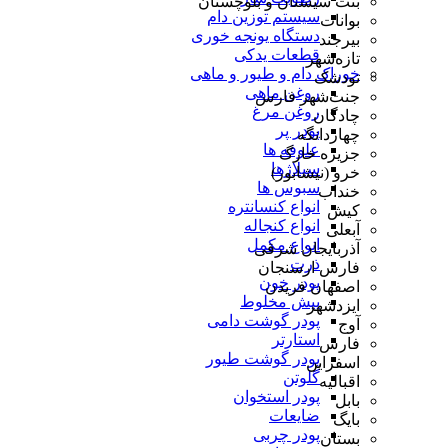
بنت سیستان و بلوچستان
سیستم توزین دام
بوانات
دستگاه یونجه خوری
بیرجند
قطعات یدکی
تازه‌شهر
خوراک دام و طیور و ماهی
تودشک
روغن ماهی
جنت‌شهر فارس
روغن مرغ
چادگان
پودر پر
چهاردانگه
علوفه ها
جزیره خارگ
سیلاژها
خرو (نیشابور)
سبوس ها
خنداب
انواع کنسانتره
کیش
انواع کنجاله
آبعلی
انواع مکمل
آذربایجان شرقی
ذرت
فارس ارسنجان
پودر خون
اصفهان فریدن
پیش مخلوط
ایزدشهر
پودر گوشت دامی
آوج
استارتر
فارس
پودر گوشت طیور
اسفراین
گلوتن
اقبالیه
پودر استخوان
بابل
ضایعات
بایگ
پودر چربی
بستان