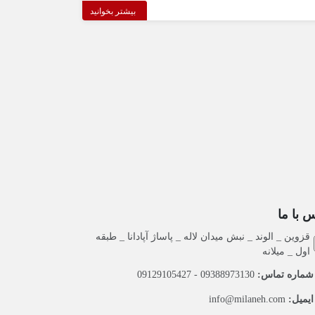
بیشتر بخوانید
 با ما
قزوین _ الوند _ نبش میدان لاله _ پاساژ آپادانا _ طبقه
اول _ میلانه
ماره تماس:
09388973130 - 09129105427
یمیل:
info@milaneh.com