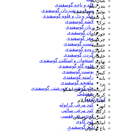
بلبان‌آباد
کله و پاچه گوسفندی
بندر دیلم
سیراب و شیردان گوسفندی
بوئین و میاندشت
جگر و دل و قلوه گوسفندی
پل سفید
لاشه گوسفندی
ترک
زبان گوسفندی
جاجرم
ران گوسفندی
جورقان
مغز گوسفندی
چرمهین
دست گوسفندی
حسینیه
روده گوسفندی
خانوک
گردن گوسفندی
خلیفان
استخوان و اسکلت گوسفندی
نهاوند
قلوه گاه گوسفندی
کلاردشت
پوست گوسفندی
کیش
راسته گوسفندی
بانه
ماهیچه گوسفندی
یزد
چلو گوشتی و خورشتی گوسفندی
آذربایجان شرقی اسکو
شیشلیک
کرمان انار
انواع کودها
آسمان‌آباد ایلام
کود مرغی گرانوله
ابهر
کود مرغی سالنی
ازگله
کود مرغی قفسی
اشترینان لرستان
کود گاوی
امام‌شهر
کود گوسفندی
باغ بهادران