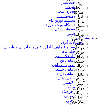
جت هیتر
اژیه
هواکش
اشکنان
پنجره اینلت
امیرکلا
رطوبت ساز
باغین
سیستم توزین دام
برزول
دستگاه یونجه خوری
بمپور
قطعات یدکی
بندر گز
قفس
بهارستان
فروشندگان
پیرانشهر
محصولات آبزی
تنکابن
— انواع ماهی کامل داخلی و صادراتی و وارداتی
جبالبارز
فیله ماهی
جوکار
_استیک ماهی
چقابل
_ماهی تن
حمیدیه
_ضایعات ماهی
خرامه
_ماهی خشک
خمارلو
_ماهی دودی
ملایر
ماهی زینتی
کاشان
_لابستر
آب‌بر
میگو
مرکزی
_خرچنگ
اردکان
_صدف
البرز کرج
_خاویار
انبارآلوم
_جلبک