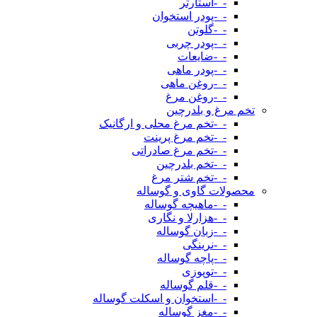
-_-استارتر
-_-پودر استخوان
-_-گلوتن
-_-پودر چربی
-_-ضایعات
-_-پودر ماهی
-_-روغن ماهی
-_-روغن مرغ
تخم مرغ و بلدرچین
-_-تخم مرغ محلی و ارگانیک
-_-تخم مرغ پرینت
-_-تخم مرغ صادراتی
-_-تخم بلدرچین
-_-تخم شتر مرغ
محصولات گاوی و گوساله
-_-ماهیچه گوساله
-_-هزارلا و نگاری
-_-زبان گوساله
-_-نرینگی
-_-پاچه گوساله
-_-توپوزی
-_-قلم گوساله
-_-استخوان و اسکلت گوساله
-_-مغز گوساله