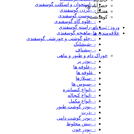
-_-استخوان و اسکلت گوسفندی
خضرآباد یزد
-_-گردن گوسفندی
هفتگل
-_-پوست گوسفندی
کوهدشت
-_-قلوه گاه گوسفندی
-_-راسته گوسفندی
ورود / ثبت نام
-_-ماهیچه گوسفندی
علاقه‌مندی ها
-_-چلو گوشتی و خورشتی گوسفندی
-_-شیشلیک
-_-پیشناف
خوراک دام و طیور و ماهی
-_-پودر پر
-_-علوفه ها
_علوفه ها
-_-سیلاژها
-_-سبوس ها
-_-انواع کنسانتره
-_-انواع کنجاله
-_-انواع مکمل
-_-پودر گوشت طیور
-_-ذرت
-_-پودر گوشت دامی
-_-پیش مخلوط
-_-پودر خون