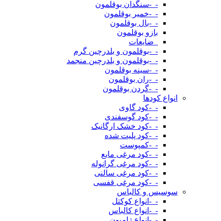
-_-سنگدان بوقلمون
-_-خمیر بوقلمون
-_-بال بوقلمون
بازو بوقلمون
_ضایعات
-_-بوقلمون و بلدرچین گرم
-_-بوقلمون و بلدرچین منجمد
-_-سینه بوقلمون
-_-ران بوقلمون
-_-گردن بوقلمون
انواع کودها
-_-کود گاوی
-_-کود گوسفندی
-_-کود خشک ارگانیک
-_-کود پلیت شده
-_-کمپوست
-_-کود مرغی مایع
-_-کود مرغی گرانوله
-_-کود مرغی سالنی
-_-کود مرغی قفسی
سوسیس و کالباس
-_-انواع کوکتل
-_-انواع کالباس
-_-انواع ژامبون