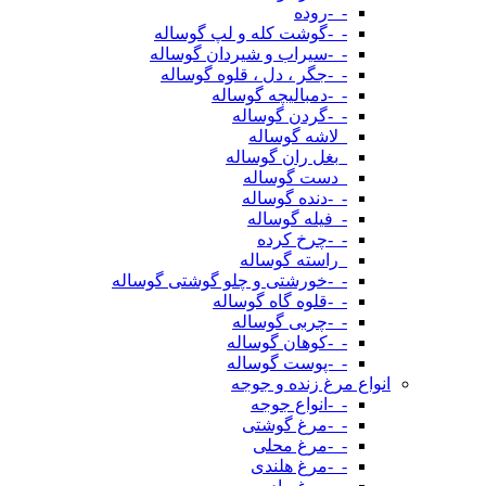
-_-روده
-_-گوشت کله و لپ گوساله
-_-سیراب و شیردان گوساله
-_-جگر ، دل ، قلوه گوساله
-_-دمبالیچه گوساله
-_-گردن گوساله
_لاشه گوساله
_بغل ران گوساله
_دست گوساله
-_-دنده گوساله
-_فیله گوساله
-_-چرخ کرده
_راسته گوساله
-_-خورشتی و چلو گوشتی گوساله
-_-قلوه گاه گوساله
-_-چربی گوساله
-_-کوهان گوساله
-_-پوست گوساله
انواع مرغ زنده و جوجه
-_-انواع جوجه
-_-مرغ گوشتی
-_-مرغ محلی
-_-مرغ هلندی