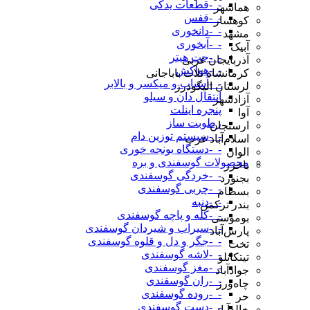
-_-قطعات یدکی
هماشهر
-_-قفس
کوهسار
-_-دانخوری
مشهد
-_-آبخوری
آبیک
-_-جت هیتر
آذربایجان غربی
-_-هواکش
کرمانشاه ثلاث باباجانی
-_-آسیاب و میکسر و بالابر
لرستان الیگودرز
انتقال دان و سیلو
آزادشهر
پنجره اینلت
آوا
رطوبت ساز
ارسنجان
-_-سیستم توزین دام
اسلام‌آباد غرب
-_-دستگاه یونجه خوری
الوان
محصولات گوسفندی و بره
باخرز
-_-خردگی گوسفندی
بجنورد
-_-چربی گوسفندی
بسطام
-_-دنبه
بندر ترکمن
-_-کله و پاچه گوسفندی
بوموسی
-_-سیراب و شیردان گوسفندی
پارس‌آباد
-_-جگر و دل و قلوه گوسفندی
تخت
-_-لاشه گوسفندی
تیتکانلو
-_-مغز گوسفندی
جوادآباد
-_-ران گوسفندی
چاه‌ورز
-_-روده گوسفندی
حر
-_-دست گوسفندی
خالدآباد