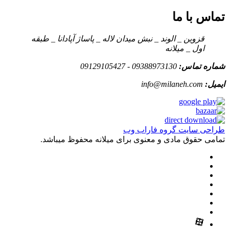
تماس با ما
قزوین _ الوند _ نبش میدان لاله _ پاساژ آپادانا _ طبقه
اول _ میلانه
شماره تماس:
09388973130 - 09129105427
ایمیل:
info@milaneh.com
طراحی سایت گروه فاراب وب
تمامی حقوق مادی و معنوی برای میلانه محفوظ میباشد.