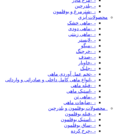
-_-مرغ مادر
-_-بلدرچین
-_-شترمرغ و بوقلمون
محصولات آبزی
-_-ماهی خشک
-_-ماهی دودی
-_-ماهی زینتی
-_-لابستر
-_-میگو
-_-خرچنگ
-_-صدف
-_-خاویار
-_-جلبک
-_-تخم عمل آوردی ماهی
-_-انواع ماهی کامل داخلی و صادراتی و وارداتی
-_-فیله ماهی
-_-استیک ماهی
-_-ماهی تن
-_-ضایعات ماهی
_محصولات بوقلمون و بلدرچین
-_-فیله بوقلمون
-_-استیک بوقلمون
-_-ساق بوقلمون
-_-چرخ کرده