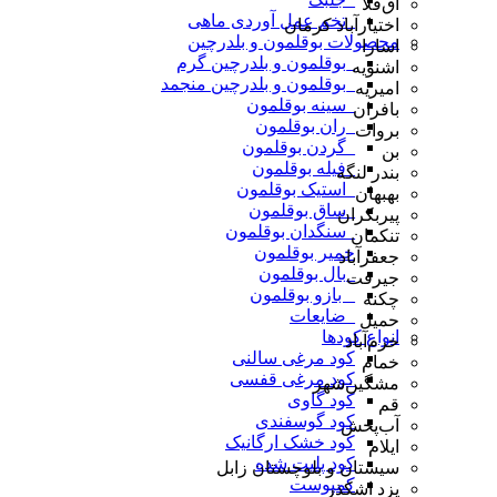
آق‌قلا
_تخم عمل آوردی ماهی
اختیارآباد کرمان
محصولات بوقلمون و بلدرچین
اسارا
_بوقلمون و بلدرچین گرم
اشنویه
_بوقلمون و بلدرچین منجمد
امیریه
_سینه بوقلمون
بافران
_ران بوقلمون
بروات
_گردن بوقلمون
بن
_فیله بوقلمون
بندر لنگه
_استیک بوقلمون
بهبهان
_ساق بوقلمون
پیربکران
_سنگدان بوقلمون
تنکمان
خمیر بوقلمون
جعفرآباد
_بال بوقلمون
جیرفت
_ بازو بوقلمون
چکنه
_ضایعات
حمیل
انواع کودها
خرم‌آباد
کود مرغی سالنی
خمام
کود مرغی قفسی
مشگین‌شهر
کود گاوی
قم
کود گوسفندی
آب‌پخش
کود خشک ارگانیک
ایلام
کود پلیت شده
سیستان و بلوچستان زابل
کمپوست
یزد اشکذر