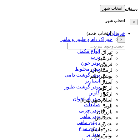
انتخاب شهر
دسته‌بندی‌ها
انتخاب شهر
×
خریداران
(انتخاب همه)
خوراک دام و طیور و ماهی
×
انواع کنجاله
انواع مکمل
تهران
ذرت
آذرشهر
پودر خون
قزوین
پیش مخلوط
لرستان ازنا
پودر گوشت دامی
بوشهر دیلم
استارتر
آستارا
پودر گوشت طیور
ابرکوه
گلوتن
ارکواز
پودر استخوان
اسلام‌شهر تهران
ضایعات
الوند
پودر چربی
بازرگان
پودر ماهی
بخشایش
روغن ماهی
بشرویه
روغن مرغ
بندر جاسک
پودر پر
بوئین‌زهرا