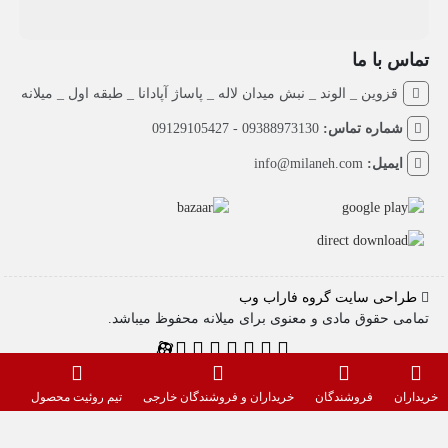
تماس با ما
قزوین _ الوند _ نبش میدان لاله _ پاساژ آپادانا _ طبقه اول _ میلانه
شماره تماس:
09388973130 - 09129105427
ایمیل:
info@milaneh.com
طراحی سایت گروه فاراب وب
تمامی حقوق مادی و معنوی برای میلانه محفوظ میباشد.
خریداران
فروشندگان
خریداران و فروشندگان خارجی
تیم روئیت محصول