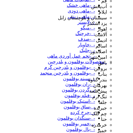
قم
-_-ماهی خشک
آب‌پخش
-_-ماهی دودی
ایلام
-_-ماهی زینتی
سیستان و بلوچستان زابل
-_-لابستر
یزد اشکذر
-_-میگو
اهواز
-_-خرچنگ
آلاشت
-_-صدف
ادیمی
-_-خاویار
اسالم
-_-جلبک
اصلاندوز
-_-تخم عمل آوردی ماهی
امین‌شهر
_محصولات بوقلمون و بلدرچین
بافق
-_-بوقلمون و بلدرچین گرم
بروجن
-_-بوقلمون و بلدرچین منجمد
بناب
-_-سینه بوقلمون
بندر گناوه
-_-ران بوقلمون
بهرمان
-_-گردن بوقلمون
پیش‌قلعه
-_-فیله بوقلمون
تنگ ارم
-_-استیک بوقلمون
جلفا
-_-ساق بوقلمون
جیرنده
-_-چرخ کرده
چم گلک
-_-سنگدان بوقلمون
حنا
-_-خمیر بوقلمون
خرمدره
-_-بال بوقلمون
خمیر