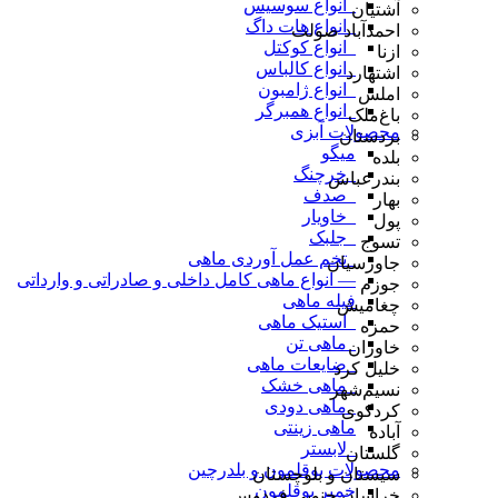
_انواع سوسیس
آشتیان
_انواع هات داگ
احمدآباد صولت
_انواع کوکتل
ازنا
_انواع کالباس
اشتهارد
_انواع ژامبون
املش
_انواع همبرگر
باغ‌ملک
محصولات آبزی
بردستان
میگو
بلده
_خرچنگ
بندرعباس
_صدف
بهار
_خاویار
پول
_جلبک
تسوج
_تخم عمل آوردی ماهی
جاورسیان
— انواع ماهی کامل داخلی و صادراتی و وارداتی
جوزم
فیله ماهی
چغامیش
_استیک ماهی
حمزه
_ماهی تن
خاوران
_ضایعات ماهی
خلیل کرد
_ماهی خشک
نسیم‌شهر
_ماهی دودی
کردکوی
ماهی زینتی
آباده
_لابستر
گلستان
محصولات بوقلمون و بلدرچین
سیستان و بلوچستان
خمیر بوقلمون
خراسان جنوبی فردوس