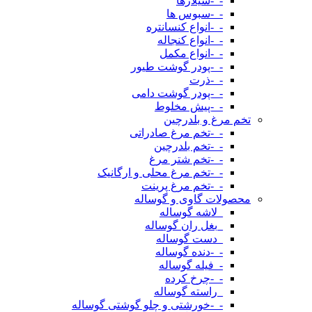
-_-سیلاژها
-_-سبوس ها
-_-انواع کنسانتره
-_-انواع کنجاله
-_-انواع مکمل
-_-پودر گوشت طیور
-_-ذرت
-_-پودر گوشت دامی
-_-پیش مخلوط
تخم مرغ و بلدرچین
-_-تخم مرغ صادراتی
-_-تخم بلدرچین
-_-تخم شتر مرغ
-_-تخم مرغ محلی و ارگانیک
-_-تخم مرغ پرینت
محصولات گاوی و گوساله
_لاشه گوساله
_بغل ران گوساله
_دست گوساله
-_-دنده گوساله
-_فیله گوساله
-_-چرخ کرده
_راسته گوساله
-_-خورشتی و چلو گوشتی گوساله