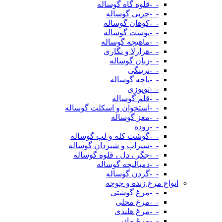
-_-قلوه گاه گوساله
-_-چربی گوساله
-_-کوهان گوساله
-_-پوست گوساله
-_-ماهیچه گوساله
-_-هزارلا و نگاری
-_-زبان گوساله
-_-نرینگی
-_-پاچه گوساله
-_-توپوزی
-_-قلم گوساله
-_-استخوان و اسکلت گوساله
-_-مغز گوساله
-_-روده
-_-گوشت کله و لپ گوساله
-_-سیراب و شیردان گوساله
-_-جگر ، دل ، قلوه گوساله
-_-دمبالیچه گوساله
-_-گردن گوساله
انواع مرغ زنده و جوجه
-_-مرغ گوشتی
-_-مرغ محلی
-_-مرغ هلندی
-_-مرغ مادر