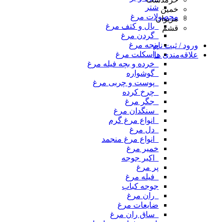
شتر
خمین
محصولات مرغ
مریوان
_بال و کتف مرغ
قشم
_گردن مرغ
پنجه مرغ
ورود / ثبت نام
_اسکلت مرغ
علاقه‌مندی ها
_خرده و بچه فیله مرغ
_گوشواره
_پوست و چربی مرغ
_چرخ کرده
_جگر مرغ
_سنگدان مرغ
_انواع مرغ گرم
_دل مرغ
_انواع مرغ منجمد
خمیر مرغ
_اکبر جوجه
پر مرغ
_فیله مرغ
جوجه کباب
_ران مرغ
ضایعات مرغ
_ساق ران مرغ