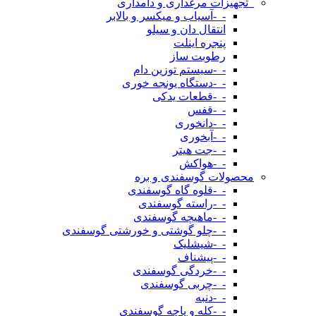
_تجهیزات مرغداری و دامداری
-_-آسیاب و میکسر و بالابر
انتقال دان و سیلو
پنجره اینلت
رطوبت ساز
-_-سیستم توزین دام
-_-دستگاه یونجه خوری
-_-قطعات یدکی
-_-قفس
-_-دانخوری
-_-آبخوری
-_-جت هیتر
-_-هواکش
محصولات گوسفندی و بره
-_-قلوه گاه گوسفندی
-_-راسته گوسفندی
-_-ماهیچه گوسفندی
-_-چلو گوشتی و خورشتی گوسفندی
-_-شیشلیک
-_-پیشناف
-_-خردگی گوسفندی
-_-چربی گوسفندی
-_-دنبه
-_-کله و پاچه گوسفندی