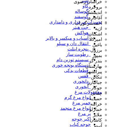
_شتر
خراسان رضوی
_گاو
بروجرد
_گوساله
اندیمشک
_گوسفند
آغاجاری
تجهیزات مرغداری و دامداری
احمدسرگوراب
_جت هیتر
اژیه
_هواکش
اشکنان
_آسیاب و میکسر و بالابر
امیرکلا
_انتقال دان و سیلو
باغین
_پنجره اینلت
برزول
_رطوبت ساز
بمپور
_سیستم توزین دام
بندر گز
_دستگاه یونجه خوری
بهارستان
_قطعات یدکی
پیرانشهر
_قفس
تنکابن
_دانخوری
جبالبارز
_آبخوری
جوکار
محصولات مرغ
چقابل
انواع مرغ گرم
حمیدیه
خمیر مرغ
خرامه
انواع مرغ منجمد
خمارلو
پر مرغ
ملایر
اکبر جوجه
کاشان
جوجه کباب
آب‌بر