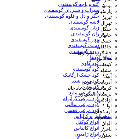
کله و پاچه گوسفندی
بومهن
سیراب و شیردان گوسفندی
پارسیان
جگر و دل و قلوه گوسفندی
تبریز
لاشه گوسفندی
تهران
زبان گوسفندی
جنگل
ران گوسفندی
چابهار
مغز گوسفندی
حبیب‌آباد
دست گوسفندی
خاکعلی
روده گوسفندی
خشکرود مرکزی
انواع کودها
هماشهر
کود گاوی
کوهسار
کود گوسفندی
مشهد
کود خشک ارگانیک
آبیک
کود پلیت شده
آذربایجان غربی
کمپوست
کرمانشاه ثلاث باباجانی
کود مرغی مایع
لرستان الیگودرز
کود مرغی گرانوله
آزادشهر
کود مرغی سالنی
آوا
کود مرغی قفسی
ارسنجان
سوسیس و کالباس
اسلام‌آباد غرب
انواع کوکتل
الوان
انواع کالباس
باخرز
انواع ژامبون
بجنورد