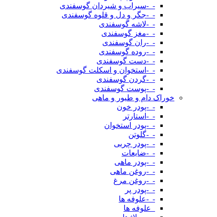
-_-سیراب و شیردان گوسفندی
-_-جگر و دل و قلوه گوسفندی
-_-لاشه گوسفندی
-_-مغز گوسفندی
-_-ران گوسفندی
-_-روده گوسفندی
-_-دست گوسفندی
-_-استخوان و اسکلت گوسفندی
-_-گردن گوسفندی
-_-پوست گوسفندی
خوراک دام و طیور و ماهی
-_-پودر خون
-_-استارتر
-_-پودر استخوان
-_-گلوتن
-_-پودر چربی
-_-ضایعات
-_-پودر ماهی
-_-روغن ماهی
-_-روغن مرغ
-_-پودر پر
-_-علوفه ها
_علوفه ها