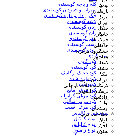
کله و پاچه گوسفندی
بومهن
سیراب و شیردان گوسفندی
پارسیان
جگر و دل و قلوه گوسفندی
تبریز
لاشه گوسفندی
تهران
زبان گوسفندی
جنگل
ران گوسفندی
چابهار
مغز گوسفندی
حبیب‌آباد
دست گوسفندی
خاکعلی
روده گوسفندی
خشکرود مرکزی
انواع کودها
هماشهر
کود گاوی
کوهسار
کود گوسفندی
مشهد
کود خشک ارگانیک
آبیک
کود پلیت شده
آذربایجان غربی
کمپوست
کرمانشاه ثلاث باباجانی
کود مرغی مایع
لرستان الیگودرز
کود مرغی گرانوله
آزادشهر
کود مرغی سالنی
آوا
کود مرغی قفسی
ارسنجان
سوسیس و کالباس
اسلام‌آباد غرب
انواع کوکتل
الوان
انواع کالباس
باخرز
انواع ژامبون
بجنورد