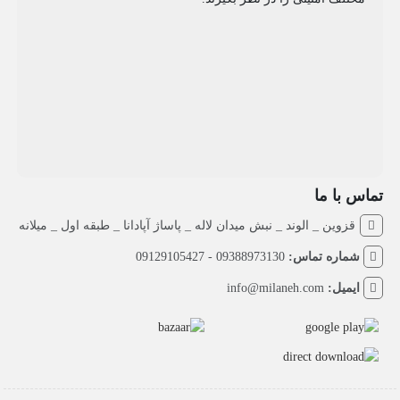
تماس با ما
قزوین _ الوند _ نبش میدان لاله _ پاساژ آپادانا _ طبقه اول _ میلانه
شماره تماس:
09388973130 - 09129105427
ایمیل:
info@milaneh.com