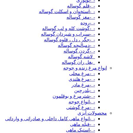
-_-توپوزی
-_-قلم گوساله
-_-استخوان و اسکلت گوساله
-_-مغز گوساله
-_-روده
-_-گوشت کله و لپ گوساله
-_-سیراب و شیردان گوساله
-_-جگر ، دل ، قلوه گوساله
-_-دمبالیچه گوساله
-_-گردن گوساله
_لاشه گوساله
_بغل ران گوساله
انواع مرغ زنده و جوجه
-_-مرغ محلی
-_-مرغ هلندی
-_-مرغ مادر
-_-بلدرچین
-_-شترمرغ و بوقلمون
-_-انواع جوجه
-_-مرغ گوشتی
محصولات آبزی
-_-انواع ماهی کامل داخلی و صادراتی و وارداتی
-_-فیله ماهی
-_-استیک ماهی