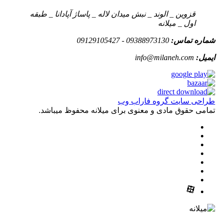
قزوین _ الوند _ نبش میدان لاله _ پاساژ آپادانا _ طبقه
اول _ میلانه
شماره تماس:
09388973130 - 09129105427
ایمیل:
info@milaneh.com
طراحی سایت گروه فاراب وب
تمامی حقوق مادی و معنوی برای میلانه محفوظ میباشد.