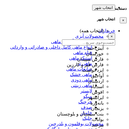
انتخاب شهر
دسته‌بندی‌ها
انتخاب شهر
×
خریداران
(انتخاب همه)
محصولات آبزی
×
تخم عمل آوردی ماهی
انواع ماهی کامل داخلی و صادراتی و وارداتی
آبش‌احمد
فیله ماهی
خوزستان
استیک ماهی
فارس سپیدان
ماهی تن
فارس قیر و کارزین
ضایعات ماهی
ایزدخواست
ماهی خشک
آواجیق
ماهی دودی
اردستان
ماهی زینتی
اسدآباد
لابستر
افوس
میگو
ایرانشهر
خرچنگ
بانه‌وره
صدف
بزنجان
خاویار
بنت سیستان و بلوچستان
جلبک
بوانات
محصولات بوقلمون و بلدرچین
بیرجند