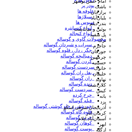
امام حسن بوشهر
پودر پر
باشت
علوفه ها
برازجان
_سیلاژها
بلبان‌آباد
سبوس ها
بندر دیلم
_انواع کنسانتره
بوئین و میاندشت
_انواع کنجاله
پل سفید
محصولات گاوی و گوساله
ترک
_سیراب و شیردان گوساله
جاجرم
_جگر ، دل ، قلوه گوساله
جورقان
_دمبالیچه گوساله
چرمهین
_گردن گوساله
حسینیه
سردست گوساله
خانوک
ـ بغل ران گوساله
خلیفان
_ران گوساله
نهاوند
_دنده گوساله
کلاردشت
_سردست گوساله
کیش
_چرخ کرده
بانه
_فیله گوساله
یزد
_خورشتی و چلو گوشتی گوساله
آذربایجان شرقی اسکو
_قلوه گاه گوساله
کرمان انار
_چربی گوساله
آسمان‌آباد ایلام
_کوهان گوساله
ابهر
_پوست گوساله
ازگله