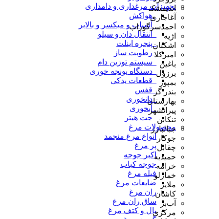
تجهیزات مرغداری و دامداری
اندیمشک
_هواکش
آغاجاری
_آسیاب و میکسر و بالابر
احمدسرگوراب
_انتقال دان و سیلو
اژیه
_پنجره اینلت
اشکنان
_رطوبت ساز
امیرکلا
_سیستم توزین دام
باغین
_دستگاه یونجه خوری
برزول
_قطعات یدکی
بمپور
_قفس
بندر گز
_دانخوری
بهارستان
_آبخوری
پیرانشهر
_جت هیتر
تنکابن
محصولات مرغ
جبالبارز
انواع مرغ منجمد
جوکار
پر مرغ
چقابل
اکبر جوجه
حمیدیه
جوجه کباب
خرامه
فیله مرغ
خمارلو
ضایعات مرغ
ملایر
ران مرغ
کاشان
ساق ران مرغ
آب‌بر
بال و کتف مرغ
مرکزی