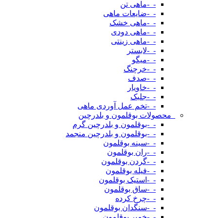
-_-ماهی تن
-_-ضایعات ماهی
-_-ماهی خشک
-_-ماهی دودی
-_-ماهی زینتی
-_-لابستر
-_-میگو
-_-خرچنگ
-_-صدف
-_-خاویار
-_-جلبک
-_-تخم عمل آوردی ماهی
_محصولات بوقلمون و بلدرچین
-_-بوقلمون و بلدرچین گرم
-_-بوقلمون و بلدرچین منجمد
-_-سینه بوقلمون
-_-ران بوقلمون
-_-گردن بوقلمون
-_-فیله بوقلمون
-_-استیک بوقلمون
-_-ساق بوقلمون
-_-چرخ کرده
-_-سنگدان بوقلمون
-_-خمیر بوقلمون