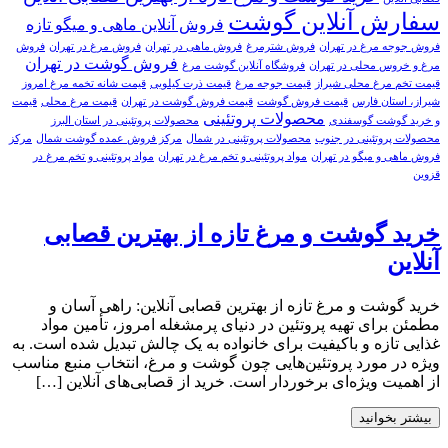
سفارش آنلاین گوشت
فروش آنلاین ماهی و میگو تازه
فروش جوجه مرغ در تهران
فروش شترمرغ
فروش ماهی در تهران
فروش مرغ در تهران
فروش
فروش گوشت در تهران
مرغ و خروس محلی در تهران
فروشگاه آنلاین گوشت مرغ
قیمت تخم مرغ محلی شیراز
قیمت جوجه مرغ
قیمت ذرت کیلویی
قیمت شانه تخمه مرغ امروز
شیراز، استان فارس
قیمت فروش گوشت
قیمت فروش گوشت در تهران
قیمت مرغ محلی
قیمت
محصولات پروتئینی
و خرید گوشت گوسفندی
محصولات پروتئینی در استان البرز
محصولات پروتئینی در جنوب
محصولات پروتئینی در شمال
مرکز فروش عمده گوشت شمال
مرکز
فروش ماهی و میگو در تهران
مواد پروتئینی و تخم مرغ در تهران
مواد پروتئینی و تخم مرغ در
قزوین
خرید گوشت و مرغ تازه از بهترین قصابی
آنلاین
خرید گوشت و مرغ تازه از بهترین قصابی آنلاین: راهی آسان و
مطمئن برای تهیه پروتئین در دنیای پرمشغله امروز، تأمین مواد
غذایی تازه و باکیفیت برای خانواده به یک چالش تبدیل شده است. به
ویژه در مورد پروتئین‌هایی چون گوشت و مرغ، انتخاب منبع مناسب
از اهمیت ویژه‌ای برخوردار است. خرید از قصابی‌های آنلاین […]
بیشتر بخوانید