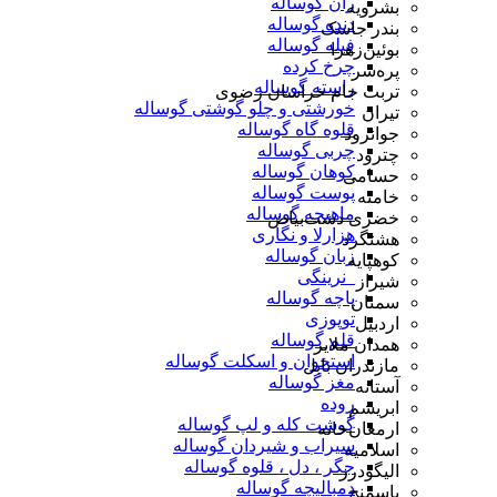
ران گوساله
بشرویه
دنده گوساله
بندر جاسک
فیله گوساله
بوئین‌زهرا
چرخ کرده
پره‌سر
راسته گوساله
تربت جام خراسان رضوی
خورشتی و چلو گوشتی گوساله
تیران
قلوه گاه گوساله
جوانرود
چربی گوساله
چترود
کوهان گوساله
حسامی
پوست گوساله
خامنه
ماهیچه گوساله
خضری دشت‌بیاض
هزارلا و نگاری
هشتگرد
زبان گوساله
کوهپایه
_نرینگی
شیراز
پاچه گوساله
سمنان
توپوزی
اردبیل
قلم گوساله
همدان ملایر
استخوان و اسکلت گوساله
مازندران بابل
مغز گوساله
آستانه
روده
ابریشم
گوشت کله و لپ گوساله
ارمغان‌خانه
سیراب و شیردان گوساله
اسلامیه
جگر ، دل ، قلوه گوساله
الیگودرز
دمبالیچه گوساله
باسمنج