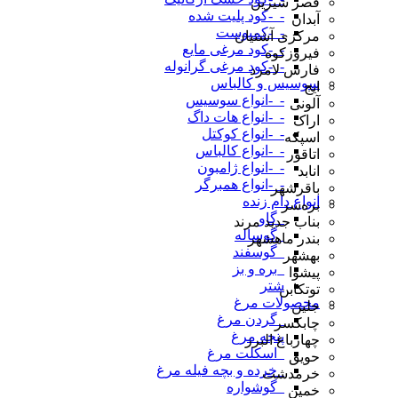
قصر شیرین
-_-کود پلیت شده
آبدان
-_-کمپوست
مرکزی آشتیان
-_-کود مرغی مایع
فیروزکوه
-_-کود مرغی گرانوله
فارس لامرد
سوسیس و کالباس
ایج
-_-انواع سوسیس
آلونی
-_-انواع هات داگ
اراک
-_-انواع کوکتل
اسپکه
-_-انواع کالباس
اتاقور
-_-انواع ژامبون
انابد
-_-انواع همبرگر
باقرشهر
انواع دام زنده
بره‌سر
_گاو
بناب جدید مرند
_گوساله
بندر ماهشهر
_گوسفند
بهشهر
_بره و بز
پیشوا
شتر
توتکابن
محصولات مرغ
جلین
_گردن مرغ
چابکسر
پنجه مرغ
چهارباغ البرز
_اسکلت مرغ
حویق
_خرده و بچه فیله مرغ
خرمدشت
_گوشواره
خمین