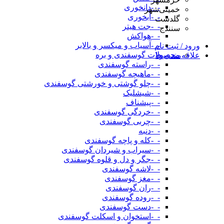
-_-دانخوری
خمینی‌شهر
-_-آبخوری
گلدشت
-_-جت هیتر
سنندج
-_-هواکش
-_-آسیاب و میکسر و بالابر
ورود / ثبت نام
محصولات گوسفندی و بره
علاقه‌مندی ها
-_-راسته گوسفندی
-_-ماهیچه گوسفندی
-_-چلو گوشتی و خورشتی گوسفندی
-_-شیشلیک
-_-پیشناف
-_-خردگی گوسفندی
-_-چربی گوسفندی
-_-دنبه
-_-کله و پاچه گوسفندی
-_-سیراب و شیردان گوسفندی
-_-جگر و دل و قلوه گوسفندی
-_-لاشه گوسفندی
-_-مغز گوسفندی
-_-ران گوسفندی
-_-روده گوسفندی
-_-دست گوسفندی
-_-استخوان و اسکلت گوسفندی