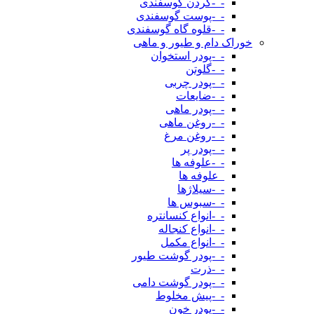
-_-گردن گوسفندی
-_-پوست گوسفندی
-_-قلوه گاه گوسفندی
خوراک دام و طیور و ماهی
-_-پودر استخوان
-_-گلوتن
-_-پودر چربی
-_-ضایعات
-_-پودر ماهی
-_-روغن ماهی
-_-روغن مرغ
-_-پودر پر
-_-علوفه ها
_علوفه ها
-_-سیلاژها
-_-سبوس ها
-_-انواع کنسانتره
-_-انواع کنجاله
-_-انواع مکمل
-_-پودر گوشت طیور
-_-ذرت
-_-پودر گوشت دامی
-_-پیش مخلوط
-_-پودر خون