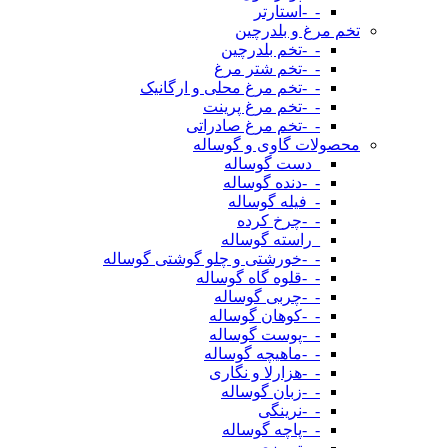
-_-استارتر
تخم مرغ و بلدرچین
-_-تخم بلدرچین
-_-تخم شتر مرغ
-_-تخم مرغ محلی و ارگانیک
-_-تخم مرغ پرینت
-_-تخم مرغ صادراتی
محصولات گاوی و گوساله
_دست گوساله
-_-دنده گوساله
-_فیله گوساله
-_-چرخ کرده
_راسته گوساله
-_-خورشتی و چلو گوشتی گوساله
-_-قلوه گاه گوساله
-_-چربی گوساله
-_-کوهان گوساله
-_-پوست گوساله
-_-ماهیچه گوساله
-_-هزارلا و نگاری
-_-زبان گوساله
-_-نرینگی
-_-پاچه گوساله