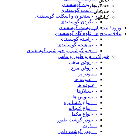
-_-روده گوسفندی
خشکبیجار
-_-دست گوسفندی
هندیجان
-_-استخوان و اسکلت گوسفندی
کیاشهر
-_-گردن گوسفندی
-_-پوست گوسفندی
ورود / ثبت نام
-_-قلوه گاه گوسفندی
علاقه‌مندی ها
-_-راسته گوسفندی
-_-ماهیچه گوسفندی
-_-چلو گوشتی و خورشتی گوسفندی
خوراک دام و طیور و ماهی
-_-روغن ماهی
-_-روغن مرغ
-_-پودر پر
-_-علوفه ها
_علوفه ها
-_-سیلاژها
-_-سبوس ها
-_-انواع کنسانتره
-_-انواع کنجاله
-_-انواع مکمل
-_-پودر گوشت طیور
-_-ذرت
-_-پودر گوشت دامی