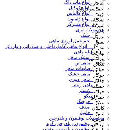
_انواع هات داگ
آغاجاری
_انواع کوکتل
احمدسرگوراب
_انواع کالباس
اژیه
_انواع ژامبون
اشکنان
_انواع همبرگر
امیرکلا
محصولات آبزی
باغین
_جلبک
برزول
_تخم عمل آوردی ماهی
بمپور
— انواع ماهی کامل داخلی و صادراتی و وارداتی
بندر گز
فیله ماهی
بهارستان
_استیک ماهی
پیرانشهر
_ماهی تن
تنکابن
_ضایعات ماهی
جبالبارز
_ماهی خشک
جوکار
_ماهی دودی
چقابل
ماهی زینتی
حمیدیه
_لابستر
خرامه
میگو
خمارلو
_خرچنگ
ملایر
_صدف
کاشان
_خاویار
آب‌بر
محصولات بوقلمون و بلدرچین
مرکزی
_بوقلمون و بلدرچین گرم
اردکان
_بوقلمون و بلدرچین منجمد