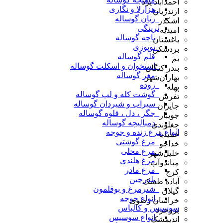
احمدآباد یزد
_هزارلا و نگاری
ازندریان
_زبان گوساله
اشکذر
نرینگی
امیدیه
_پاچه گوساله
باغستان
_توپوزی
بردسکن
_قلم گوساله
بم
_استخوان و اسکلت گوساله
بندر کنگان
_مغز گوساله
بهاران‌شهر
_روده
پهله
_گوشت کله و لپ گوساله
تفرش
_سیراب و شیردان گوساله
جایزان
_جگر ، دل ، قلوه گوساله
جویبار
_دمبالیچه گوساله
چغلوندی
انواع مرغ زنده و جوجه
حمیدیا
_مرغ گوشتی
خداجو
_مرغ محلی
خلیل‌شهر
_مرغ هلندی
میاندوآب
_مرغ مادر
کرج
_بلدرچین
آباده طشک
_شترمرغ و بوقلمون
گیلان
_انواع جوجه
خراسان رضوی
سوسیس و کالباس
بروجرد
_انواع سوسیس
اندیمشک