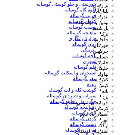
خورشتی و چلو گوشتی گوساله
برازجان
قلوه گاه گوساله
بلبان‌آباد
چربی گوساله
بندر دیلم
کوهان گوساله
بوئین و میاندشت
پوست گوساله
پل سفید
ماهیچه گوساله
ترک
هزارلا و نگاری
جاجرم
زبان گوساله
جورقان
_نرینگی
چرمهین
پاچه گوساله
حسینیه
توپوزی
خانوک
قلم گوساله
خلیفان
استخوان و اسکلت گوساله
نهاوند
مغز گوساله
کلاردشت
روده
کیش
گوشت کله و لپ گوساله
بانه
سیراب و شیردان گوساله
یزد
جگر ، دل ، قلوه گوساله
آذربایجان شرقی اسکو
دمبالیچه گوساله
کرمان انار
لاشه گوساله
آسمان‌آباد ایلام
گردن گوساله
ابهر
دست گوساله
ازگله
بغل ران گوساله
اشترینان لرستان