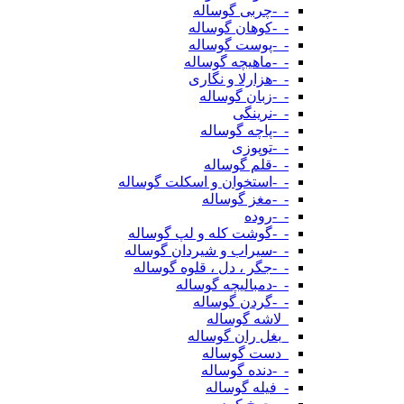
-_-چربی گوساله
-_-کوهان گوساله
-_-پوست گوساله
-_-ماهیچه گوساله
-_-هزارلا و نگاری
-_-زبان گوساله
-_-نرینگی
-_-پاچه گوساله
-_-توپوزی
-_-قلم گوساله
-_-استخوان و اسکلت گوساله
-_-مغز گوساله
-_-روده
-_-گوشت کله و لپ گوساله
-_-سیراب و شیردان گوساله
-_-جگر ، دل ، قلوه گوساله
-_-دمبالیچه گوساله
-_-گردن گوساله
_لاشه گوساله
_بغل ران گوساله
_دست گوساله
-_-دنده گوساله
-_فیله گوساله