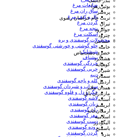
بندر جاسک
ضایعات مرغ
بوئین‌زهرا
ساق ران مرغ
پره‌سر
بال و کتف مرغ
تربت جام خراسان رضوی
گردن مرغ
تیران
پنجه مرغ
جوانرود
اسکلت مرغ
چترود
محصولات گوسفندی و بره
حسامی
چلو گوشتی و خورشتی گوسفندی
خامنه
شیشلیک
خضری دشت‌بیاض
پیشناف
هشتگرد
خردگی گوسفندی
کوهپایه
چربی گوسفندی
شیراز
دنبه
سمنان
کله و پاچه گوسفندی
اردبیل
سیراب و شیردان گوسفندی
همدان ملایر
جگر و دل و قلوه گوسفندی
مازندران بابل
لاشه گوسفندی
آستانه
زبان گوسفندی
ابریشم
ران گوسفندی
ارمغان‌خانه
مغز گوسفندی
اسلامیه
دست گوسفندی
الیگودرز
روده گوسفندی
باسمنج
گردن گوسفندی
بدره