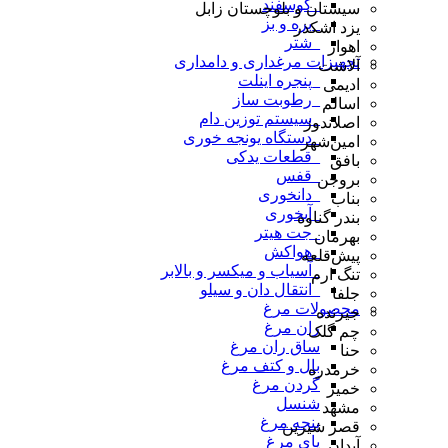
_گوسفند
سیستان و بلوچستان زابل
_بره و بز
یزد اشکذر
_شتر
اهواز
تجهیزات مرغداری و دامداری
آلاشت
_پنجره اینلت
ادیمی
_رطوبت ساز
اسالم
_سیستم توزین دام
اصلاندوز
_دستگاه یونجه خوری
امین‌شهر
_قطعات یدکی
بافق
_قفس
بروجن
_دانخوری
بناب
_آبخوری
بندر گناوه
_جت هیتر
بهرمان
_هواکش
پیش‌قلعه
_آسیاب و میکسر و بالابر
تنگ ارم
_انتقال دان و سیلو
جلفا
محصولات مرغ
جیرنده
ران مرغ
چم گلک
ساق ران مرغ
حنا
بال و کتف مرغ
خرمدره
گردن مرغ
خمیر
شنسل
مشهد
پنجه مرغ
قصر شیرین
پای مرغ
آبدان