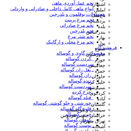
تخم عمل آوردی ماهی
اشتهارد
انواع ماهی کامل داخلی و صادراتی و وارداتی
املش
محصولات بوقلمون و بلدرچین
باغ‌ملک
تخم مرغ پرینت
بردستان
تخم مرغ صادراتی
بلده
تخم بلدرچین
بندرعباس
تخم شتر مرغ
بهار
تخم مرغ محلی و ارگانیک
پول
فروشندگان
تسوج
محصولات گاوی و گوساله
جاورسیان
_گردن گوساله
جوزم
سردست گوساله
چغامیش
ـ بغل ران گوساله
حمزه
_ران گوساله
خاوران
_دنده گوساله
خلیل کرد
_سردست گوساله
نسیم‌شهر
_چرخ کرده
کردکوی
_فیله گوساله
آباده
_خورشتی و چلو گوشتی گوساله
گلستان
_قلوه گاه گوساله
سیستان و بلوچستان
_چربی گوساله
خراسان جنوبی فردوس
_کوهان گوساله
تهران شهریار
_پوست گوساله
آشخانه
_ماهیچه گوساله