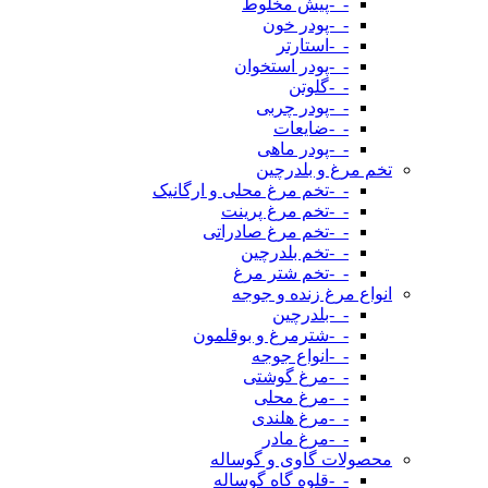
-_-پیش مخلوط
-_-پودر خون
-_-استارتر
-_-پودر استخوان
-_-گلوتن
-_-پودر چربی
-_-ضایعات
-_-پودر ماهی
تخم مرغ و بلدرچین
-_-تخم مرغ محلی و ارگانیک
-_-تخم مرغ پرینت
-_-تخم مرغ صادراتی
-_-تخم بلدرچین
-_-تخم شتر مرغ
انواع مرغ زنده و جوجه
-_-بلدرچین
-_-شترمرغ و بوقلمون
-_-انواع جوجه
-_-مرغ گوشتی
-_-مرغ محلی
-_-مرغ هلندی
-_-مرغ مادر
محصولات گاوی و گوساله
-_-قلوه گاه گوساله