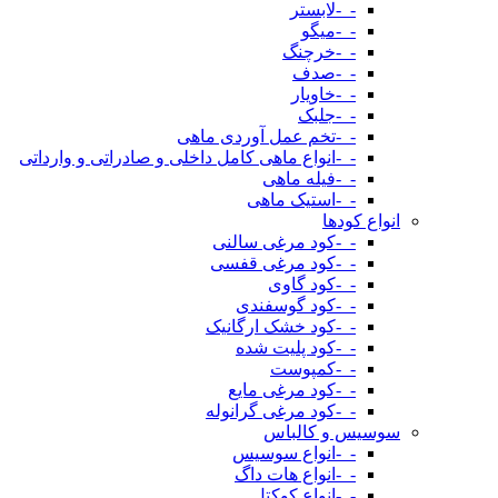
-_-لابستر
-_-میگو
-_-خرچنگ
-_-صدف
-_-خاویار
-_-جلبک
-_-تخم عمل آوردی ماهی
-_-انواع ماهی کامل داخلی و صادراتی و وارداتی
-_-فیله ماهی
-_-استیک ماهی
انواع کودها
-_-کود مرغی سالنی
-_-کود مرغی قفسی
-_-کود گاوی
-_-کود گوسفندی
-_-کود خشک ارگانیک
-_-کود پلیت شده
-_-کمپوست
-_-کود مرغی مایع
-_-کود مرغی گرانوله
سوسیس و کالباس
-_-انواع سوسیس
-_-انواع هات داگ
-_-انواع کوکتل