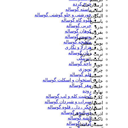
چرخ کرده
ارمغان‌خانه
راسته گوساله
اسلامیه
خورشتی و چلو گوشتی گوساله
الیگودرز
قلوه گاه گوساله
باسمنج
چربی گوساله
بدره
کوهان گوساله
بفروئیه
پوست گوساله
بندر دیر بوشهر
ماهیچه گوساله
بویین سفلی
هزارلا و نگاری
پل‌دختر
زبان گوساله
تربت حیدریه
_نرینگی
تیکمه‌داش
پاچه گوساله
جوپار
توپوزی
چرام
قلم گوساله
حسینیه
استخوان و اسکلت گوساله
خانوک
مغز گوساله
خلیفان
روده
نهاوند
گوشت کله و لپ گوساله
کلاردشت
سیراب و شیردان گوساله
اصفهان
جگر ، دل ، قلوه گوساله
اصفهان
دمبالیچه گوساله
اذربایجان شرقی
لاشه گوساله
تاکستان
گردن گوساله
سمنان دامغان