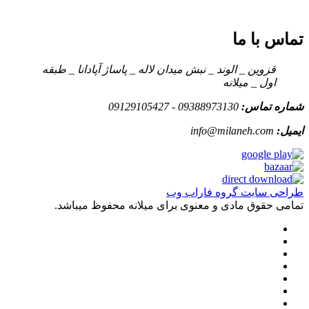
تماس با ما
قزوین _ الوند _ نبش میدان لاله _ پاساژ آپادانا _ طبقه
اول _ میلانه
شماره تماس:
09388973130 - 09129105427
ایمیل:
info@milaneh.com
طراحی سایت گروه فاراب وب
تمامی حقوق مادی و معنوی برای میلانه محفوظ میباشد.