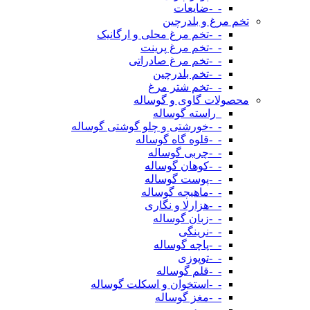
-_-ضایعات
تخم مرغ و بلدرچین
-_-تخم مرغ محلی و ارگانیک
-_-تخم مرغ پرینت
-_-تخم مرغ صادراتی
-_-تخم بلدرچین
-_-تخم شتر مرغ
محصولات گاوی و گوساله
_راسته گوساله
-_-خورشتی و چلو گوشتی گوساله
-_-قلوه گاه گوساله
-_-چربی گوساله
-_-کوهان گوساله
-_-پوست گوساله
-_-ماهیچه گوساله
-_-هزارلا و نگاری
-_-زبان گوساله
-_-نرینگی
-_-پاچه گوساله
-_-توپوزی
-_-قلم گوساله
-_-استخوان و اسکلت گوساله
-_-مغز گوساله