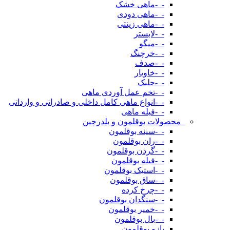
-_-ماهی خشک
-_-ماهی دودی
-_-ماهی زینتی
-_-لابستر
-_-میگو
-_-خرچنگ
-_-صدف
-_-خاویار
-_-جلبک
-_-تخم عمل آوردی ماهی
-_-انواع ماهی کامل داخلی و صادراتی و وارداتی
-_-فیله ماهی
_محصولات بوقلمون و بلدرچین
-_-سینه بوقلمون
-_-ران بوقلمون
-_-گردن بوقلمون
-_-فیله بوقلمون
-_-استیک بوقلمون
-_-ساق بوقلمون
-_-چرخ کرده
-_-سنگدان بوقلمون
-_-خمیر بوقلمون
-_-بال بوقلمون
بازو بوقلمون