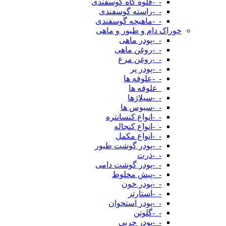
-_-قلوه گاه گوسفندی
-_-راسته گوسفندی
-_-ماهیچه گوسفندی
خوراک دام و طیور و ماهی
-_-پودر ماهی
-_-روغن ماهی
-_-روغن مرغ
-_-پودر پر
-_-علوفه ها
_علوفه ها
-_-سیلاژها
-_-سبوس ها
-_-انواع کنسانتره
-_-انواع کنجاله
-_-انواع مکمل
-_-پودر گوشت طیور
-_-ذرت
-_-پودر گوشت دامی
-_-پیش مخلوط
-_-پودر خون
-_-استارتر
-_-پودر استخوان
-_-گلوتن
-_-پودر چربی