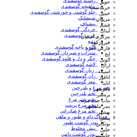
_راسته گوسفندی
حویق
_ماهیچه گوسفندی
خرمدشت
_چلو گوشتی و خورشتی گوسفندی
خمین
_شیشلیک
مریوان
_پیشناف
قشم
_خردگی گوسفندی
آبدان
_چربی گوسفندی
مرکزی آشتیان
_دنبه
فیروزکوه
_کله و پاچه گوسفندی
فارس لامرد
_سیراب و شیردان گوسفندی
ایج
_جگر و دل و قلوه گوسفندی
آلونی
_لاشه گوسفندی
اراک
_ زبان گوسفندی
اسپکه
_ران گوسفندی
اتاقور
_مغز گوسفندی
انابد
تخم مرغ و بلدرچین
باقرشهر
_تخم بلدرچین
بره‌سر
_تخم شتر مرغ
بناب جدید مرند
_تخم مرغ پرینت
بندر ماهشهر
_تخم مرغ صادراتی
بهشهر
_خوراک دام و طیور و ماهی
پیشوا
پودر گوشت طیور
توتکابن
_پیش مخلوط
جلین
_پودر گوشت دامی
چابکسر