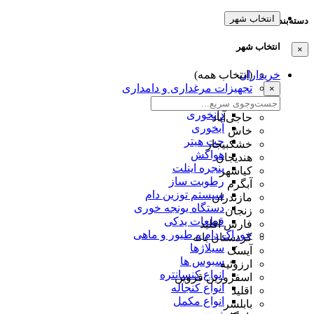
انتخاب شهر
دسته‌بندی‌ها
انتخاب شهر
×
خریداران
(انتخاب همه)
تجهیزات مرغداری و دامداری
×
قفس
دانخوری
حاجی‌آباد
آبخوری
خاش
جت هیتر
خشکبیجار
هواکش
هندیجان
پنجره اینلت
کیاشهر
رطوبت ساز
آبگرم
سیستم توزین دام
مازندران
دستگاه یونجه خوری
زنجان
قطعات یدکی
فارس اقلید
خوراک دام و طیور و ماهی
کردستان بانه
سیلاژها
آیسک
سبوس ها
ارزوئیه
انواع کنسانتره
اسفرورین قزوین
انواع کنجاله
اقلید
انواع مکمل
بابلسر