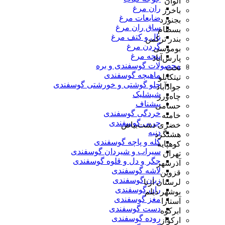
الوان
ران مرغ
باخرز
ضایعات مرغ
بجنورد
ساق ران مرغ
بسطام
بال و کتف مرغ
بندر ترکمن
گردن مرغ
بوموسی
پنجه مرغ
پارس‌آباد
محصولات گوسفندی و بره
تخت
ماهیچه گوسفندی
تیتکانلو
چلو گوشتی و خورشتی گوسفندی
جوادآباد
شیشلیک
چاه‌ورز
پیشناف
حسامی
خردگی گوسفندی
خامنه
چربی گوسفندی
خضری دشت‌بیاض
دنبه
هشتگرد
کله و پاچه گوسفندی
کوهپایه
سیراب و شیردان گوسفندی
تهران
جگر و دل و قلوه گوسفندی
آذرشهر
لاشه گوسفندی
قزوین
زبان گوسفندی
لرستان ازنا
ران گوسفندی
بوشهر دیلم
مغز گوسفندی
آستارا
دست گوسفندی
ابرکوه
روده گوسفندی
ارکواز