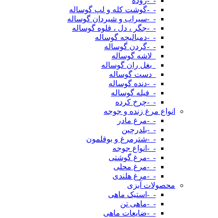
-_-روده
-_-گوشت کله و لپ گوساله
-_-سیراب و شیردان گوساله
-_-جگر ، دل ، قلوه گوساله
-_-دمبالیچه گوساله
-_-گردن گوساله
_لاشه گوساله
_بغل ران گوساله
_دست گوساله
-_-دنده گوساله
-_فیله گوساله
-_-چرخ کرده
انواع مرغ زنده و جوجه
-_-مرغ مادر
-_-بلدرچین
-_-شترمرغ و بوقلمون
-_-انواع جوجه
-_-مرغ گوشتی
-_-مرغ محلی
-_-مرغ هلندی
محصولات آبزی
-_-استیک ماهی
-_-ماهی تن
-_-ضایعات ماهی