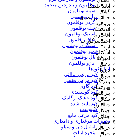
کاشان
_بوقلمون و بلدرچین منجمد
آباده طشک
_سینه بوقلمون
گیلان
_ران بوقلمون
خراسان رضوی
_گردن بوقلمون
بروجرد
_فیله بوقلمون
اندیمشک
_استیک بوقلمون
آغاجاری
_ساق بوقلمون
احمدسرگوراب
_سنگدان بوقلمون
اژیه
خمیر بوقلمون
اشکنان
_بال بوقلمون
امیرکلا
_ بازو بوقلمون
باغین
انواع کودها
برزول
کود مرغی سالنی
بمپور
کود مرغی قفسی
بندر گز
کود گاوی
بهارستان
کود گوسفندی
پیرانشهر
کود خشک ارگانیک
تنکابن
کود پلیت شده
جبالبارز
کمپوست
جوکار
کود مرغی مایع
چقابل
تجهیزات مرغداری و دامداری
حمیل
_انتقال دان و سیلو
خرم‌آباد
_پنجره اینلت
خمام