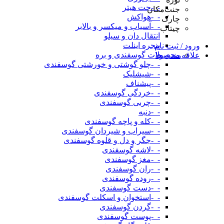
-_-جت هیتر
جنت‌مکان
-_-هواکش
چارک
-_-آسیاب و میکسر و بالابر
چیتاب
انتقال دان و سیلو
پنجره اینلت
ورود / ثبت نام
محصولات گوسفندی و بره
علاقه‌مندی ها
-_-چلو گوشتی و خورشتی گوسفندی
-_-شیشلیک
-_-پیشناف
-_-خردگی گوسفندی
-_-چربی گوسفندی
-_-دنبه
-_-کله و پاچه گوسفندی
-_-سیراب و شیردان گوسفندی
-_-جگر و دل و قلوه گوسفندی
-_-لاشه گوسفندی
-_-مغز گوسفندی
-_-ران گوسفندی
-_-روده گوسفندی
-_-دست گوسفندی
-_-استخوان و اسکلت گوسفندی
-_-گردن گوسفندی
-_-پوست گوسفندی