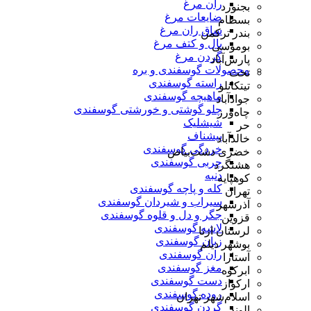
ران مرغ
بجنورد
ضایعات مرغ
بسطام
ساق ران مرغ
بندر ترکمن
بال و کتف مرغ
بوموسی
گردن مرغ
پارس‌آباد
محصولات گوسفندی و بره
تخت
راسته گوسفندی
تیتکانلو
ماهیچه گوسفندی
جوادآباد
چلو گوشتی و خورشتی گوسفندی
چاه‌ورز
شیشلیک
حر
پیشناف
خالدآباد
خردگی گوسفندی
خضری دشت‌بیاض
چربی گوسفندی
هشتگرد
دنبه
کوهپایه
کله و پاچه گوسفندی
تهران
سیراب و شیردان گوسفندی
آذرشهر
جگر و دل و قلوه گوسفندی
قزوین
لاشه گوسفندی
لرستان ازنا
زبان گوسفندی
بوشهر دیلم
ران گوسفندی
آستارا
مغز گوسفندی
ابرکوه
دست گوسفندی
ارکواز
روده گوسفندی
اسلام‌شهر تهران
گردن گوسفندی
الوند