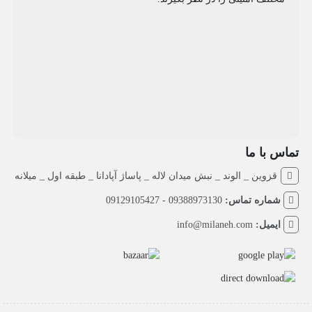
تماس با ما
قزوین _ الوند _ نبش میدان لاله _ پاساژ آپادانا _ طبقه اول _ میلانه
شماره تماس:
09388973130 - 09129105427
ایمیل:
info@milaneh.com