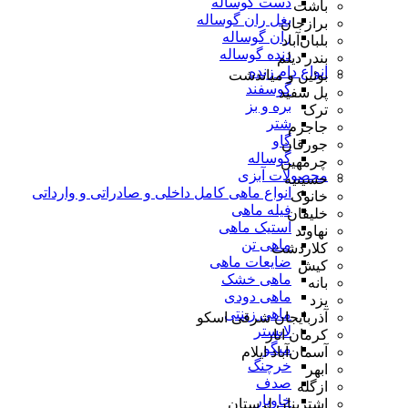
دست گوساله
باشت
بغل ران گوساله
برازجان
ران گوساله
بلبان‌آباد
دنده گوساله
بندر دیلم
انواع دام زنده
بوئین و میاندشت
گوسفند
پل سفید
بره و بز
ترک
شتر
جاجرم
گاو
جورقان
گوساله
چرمهین
محصولات آبزی
حسینیه
انواع ماهی کامل داخلی و صادراتی و وارداتی
خانوک
فیله ماهی
خلیفان
استیک ماهی
نهاوند
ماهی تن
کلاردشت
ضایعات ماهی
کیش
ماهی خشک
بانه
ماهی دودی
یزد
ماهی زینتی
آذربایجان شرقی اسکو
لابستر
کرمان انار
میگو
آسمان‌آباد ایلام
خرچنگ
ابهر
صدف
ازگله
خاویار
اشترینان لرستان