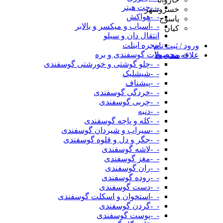
-_-جت هیتر
خسروشهر
-_-هواکش
یاسوج
-_-آسیاب و میکسر و بالابر
کیان
انتقال دان و سیلو
پنجره اینلت
ورود / ثبت نام
محصولات گوسفندی و بره
علاقه‌مندی ها
-_-چلو گوشتی و خورشتی گوسفندی
-_-شیشلیک
-_-پیشناف
-_-خردگی گوسفندی
-_-چربی گوسفندی
-_-دنبه
-_-کله و پاچه گوسفندی
-_-سیراب و شیردان گوسفندی
-_-جگر و دل و قلوه گوسفندی
-_-لاشه گوسفندی
-_-مغز گوسفندی
-_-ران گوسفندی
-_-روده گوسفندی
-_-دست گوسفندی
-_-استخوان و اسکلت گوسفندی
-_-گردن گوسفندی
-_-پوست گوسفندی