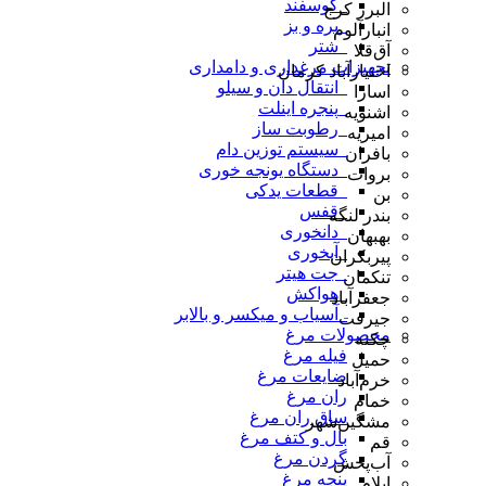
_گوسفند
البرز کرج
_بره و بز
انبارآلوم
_شتر
آق‌قلا
تجهیزات مرغداری و دامداری
اختیارآباد کرمان
_انتقال دان و سیلو
اسارا
_پنجره اینلت
اشنویه
_رطوبت ساز
امیریه
_سیستم توزین دام
بافران
_دستگاه یونجه خوری
بروات
_قطعات یدکی
بن
_قفس
بندر لنگه
_دانخوری
بهبهان
_آبخوری
پیربکران
_جت هیتر
تنکمان
_هواکش
جعفرآباد
_آسیاب و میکسر و بالابر
جیرفت
محصولات مرغ
چکنه
فیله مرغ
حمیل
ضایعات مرغ
خرم‌آباد
ران مرغ
خمام
ساق ران مرغ
مشگین‌شهر
بال و کتف مرغ
قم
گردن مرغ
آب‌پخش
پنجه مرغ
ایلام