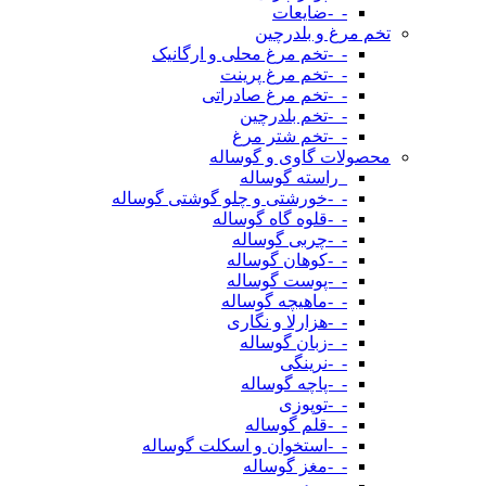
-_-ضایعات
تخم مرغ و بلدرچین
-_-تخم مرغ محلی و ارگانیک
-_-تخم مرغ پرینت
-_-تخم مرغ صادراتی
-_-تخم بلدرچین
-_-تخم شتر مرغ
محصولات گاوی و گوساله
_راسته گوساله
-_-خورشتی و چلو گوشتی گوساله
-_-قلوه گاه گوساله
-_-چربی گوساله
-_-کوهان گوساله
-_-پوست گوساله
-_-ماهیچه گوساله
-_-هزارلا و نگاری
-_-زبان گوساله
-_-نرینگی
-_-پاچه گوساله
-_-توپوزی
-_-قلم گوساله
-_-استخوان و اسکلت گوساله
-_-مغز گوساله