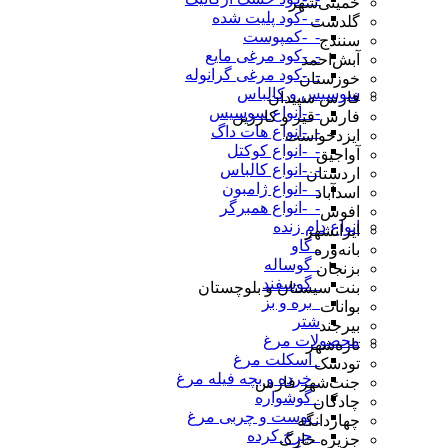
خمینی‌شهر
-_-کود پلیت شده
گلدشت
-_-کمپوست
سنندج
-_-کود مرغی مایع
آبش‌احمد
-_-کود مرغی گرانوله
خوزستان
سوسیس و کالباس
فارس سپیدان
-_-انواع سوسیس
فارس قیر و کارزین
-_-انواع هات داگ
ایزدخواست
-_-انواع کوکتل
آواجیق
-_-انواع کالباس
اردستان
-_-انواع ژامبون
اسدآباد
-_-انواع همبرگر
افوس
انواع دام زنده
ایرانشهر
_گاو
بانه‌وره
_گوساله
بزنجان
_گوسفند
بنت سیستان و بلوچستان
_بره و بز
بوانات
شتر
بیرجند
محصولات مرغ
تازه‌شهر
_اسکلت مرغ
تودشک
_خرده و بچه فیله مرغ
جنت‌شهر فارس
_گوشواره
چادگان
_پوست و چربی مرغ
چهاردانگه
_چرخ کرده
جزیره خارگ