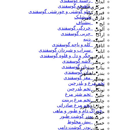
_راسته گوسفندی
آبدان
_ماهیچه گوسفندی
مرکزی آشتیان
_چلو گوشتی و خورشتی گوسفندی
فیروزکوه
_شیشلیک
فارس لامرد
_پیشناف
ایج
_خردگی گوسفندی
آلونی
_چربی گوسفندی
اراک
_دنبه
اسپکه
_کله و پاچه گوسفندی
اتاقور
_سیراب و شیردان گوسفندی
انابد
_جگر و دل و قلوه گوسفندی
باقرشهر
_لاشه گوسفندی
بره‌سر
_ زبان گوسفندی
بناب جدید مرند
_ران گوسفندی
بندر ماهشهر
_مغز گوسفندی
بهشهر
تخم مرغ و بلدرچین
پیشوا
_تخم بلدرچین
توتکابن
_تخم شتر مرغ
جلین
_تخم مرغ پرینت
چابکسر
_تخم مرغ صادراتی
چهارباغ البرز
_خوراک دام و طیور و ماهی
حویق
پودر گوشت طیور
خرمدشت
_پیش مخلوط
خمین
_پودر گوشت دامی
مریوان