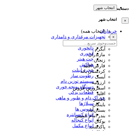
انتخاب شهر
دسته‌بندی‌ها
انتخاب شهر
×
خریداران
(انتخاب همه)
تجهیزات مرغداری و دامداری
×
قفس
دانخوری
آبگرم
آبخوری
مازندران
جت هیتر
زنجان
هواکش
فارس اقلید
پنجره اینلت
کردستان بانه
رطوبت ساز
آیسک
سیستم توزین دام
ارزوئیه
دستگاه یونجه خوری
اسفرورین قزوین
قطعات یدکی
اقلید
خوراک دام و طیور و ماهی
بابلسر
سیلاژها
باینگان
سبوس ها
بستان‌آباد
انواع کنسانتره
بندر امام خمینی
انواع کنجاله
بوکان
انواع مکمل
پاکدشت