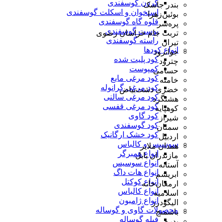
گردن گوسفندی
بندر جاسک
استخوان و اسکلت گوسفندی
بوئین‌زهرا
قلوه گاه گوسفندی
پره‌سر
پوست گوسفندی
تربت جام خراسان رضوی
راسته گوسفندی
تیران
انواع کودها
جوانرود
کود پلیت شده
چترود
کمپوست
حسامی
کود مرغی مایع
خامنه
کود مرغی گرانوله
خضری دشت‌بیاض
کود مرغی سالنی
هشتگرد
کود مرغی قفسی
کوهپایه
کود گاوی
شیراز
کود گوسفندی
سمنان
کود خشک ارگانیک
اردبیل
سوسیس و کالباس
همدان ملایر
انواع همبرگر
مازندران بابل
انواع سوسیس
آستانه
انواع هات داگ
ابریشم
انواع کوکتل
ارمغان‌خانه
انواع کالباس
اسلامیه
انواع ژامبون
الیگودرز
محصولات گاوی و گوساله
باسمنج
فیله گوساله
بدره