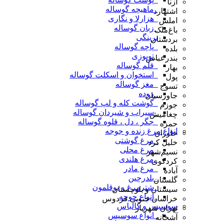
ازنا
_ماهیچه گوساله
اشتهارد
_هزارلا و نگاری
املش
_زبان گوساله
باغ‌ملک
نرینگی
بردستان
_پاچه گوساله
بلده
_توپوزی
بندرعباس
_قلم گوساله
بهار
_استخوان و اسکلت گوساله
پول
_مغز گوساله
تسوج
_روده
جاورسیان
_گوشت کله و لپ گوساله
جوزم
_سیراب و شیردان گوساله
چغامیش
_جگر ، دل ، قلوه گوساله
حمزه
انواع مرغ زنده و جوجه
خاوران
_مرغ گوشتی
خلیل کرد
_مرغ محلی
نسیم‌شهر
_مرغ هلندی
کردکوی
_مرغ مادر
آباده
_بلدرچین
گلستان
_شترمرغ و بوقلمون
سیستان و بلوچستان
_انواع جوجه
خراسان جنوبی فردوس
سوسیس و کالباس
تهران شهریار
_انواع سوسیس
آشخانه