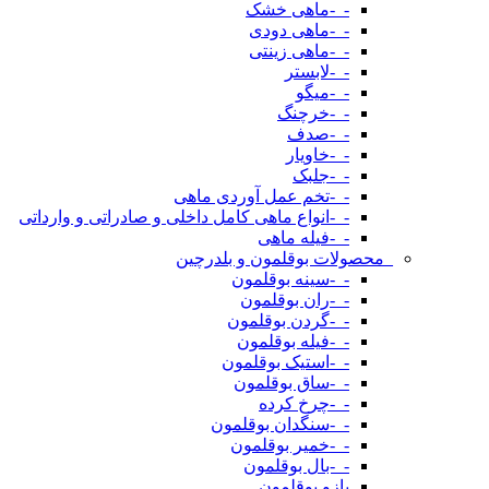
-_-ماهی خشک
-_-ماهی دودی
-_-ماهی زینتی
-_-لابستر
-_-میگو
-_-خرچنگ
-_-صدف
-_-خاویار
-_-جلبک
-_-تخم عمل آوردی ماهی
-_-انواع ماهی کامل داخلی و صادراتی و وارداتی
-_-فیله ماهی
_محصولات بوقلمون و بلدرچین
-_-سینه بوقلمون
-_-ران بوقلمون
-_-گردن بوقلمون
-_-فیله بوقلمون
-_-استیک بوقلمون
-_-ساق بوقلمون
-_-چرخ کرده
-_-سنگدان بوقلمون
-_-خمیر بوقلمون
-_-بال بوقلمون
بازو بوقلمون