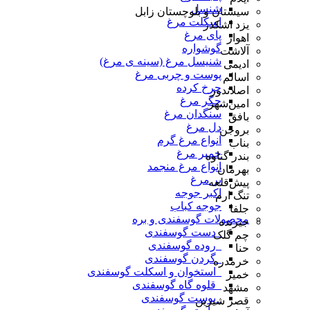
شنسل
سیستان و بلوچستان زابل
اسکلت مرغ
یزد اشکذر
پای مرغ
اهواز
گوشواره
آلاشت
شنیسل مرغ (سینه ی مرغ)
ادیمی
پوست و چربی مرغ
اسالم
چرخ کرده
اصلاندوز
جگر مرغ
امین‌شهر
سنگدان مرغ
بافق
دل مرغ
بروجن
انواع مرغ گرم
بناب
خمیر مرغ
بندر گناوه
انواع مرغ منجمد
بهرمان
پر مرغ
پیش‌قلعه
اکبر جوجه
تنگ ارم
جوجه کباب
جلفا
محصولات گوسفندی و بره
جیرنده
_دست گوسفندی
چم گلک
_روده گوسفندی
حنا
_گردن گوسفندی
خرمدره
_استخوان و اسکلت گوسفندی
خمیر
_قلوه گاه گوسفندی
مشهد
_پوست گوسفندی
قصر شیرین