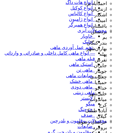
_انواع هات داگ
احمدآباد یزد
_انواع کوکتل
ازندریان
_انواع کالباس
اشکذر
_انواع ژامبون
امیدیه
_انواع همبرگر
باغستان
محصولات آبزی
بردسکن
_خاویار
بم
_جلبک
بندر کنگان
_تخم عمل آوردی ماهی
بهاران‌شهر
— انواع ماهی کامل داخلی و صادراتی و وارداتی
پهله
فیله ماهی
تفرش
_استیک ماهی
جایزان
_ماهی تن
جویبار
_ضایعات ماهی
چغلوندی
_ماهی خشک
حمیدیا
_ماهی دودی
خداجو
ماهی زینتی
خلیل‌شهر
_لابستر
میاندوآب
میگو
کرج
_خرچنگ
آباده طشک
_صدف
گیلان
محصولات بوقلمون و بلدرچین
خراسان رضوی
_ضایعات
بروجرد
_بوقلمون و بلدرچین گرم