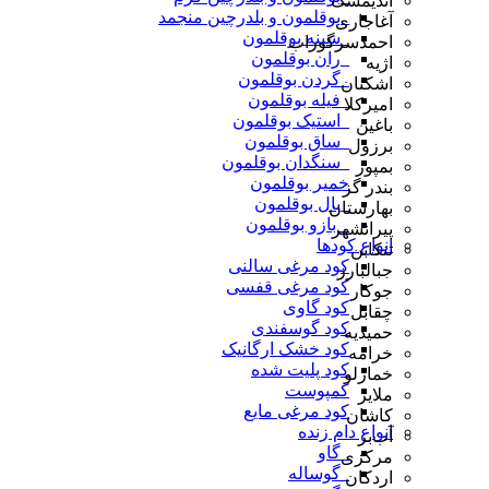
اندیمشک
_بوقلمون و بلدرچین منجمد
آغاجاری
_سینه بوقلمون
احمدسرگوراب
_ران بوقلمون
اژیه
_گردن بوقلمون
اشکنان
_فیله بوقلمون
امیرکلا
_استیک بوقلمون
باغین
_ساق بوقلمون
برزول
_سنگدان بوقلمون
بمپور
خمیر بوقلمون
بندر گز
_بال بوقلمون
بهارستان
_ بازو بوقلمون
پیرانشهر
انواع کودها
تنکابن
کود مرغی سالنی
جبالبارز
کود مرغی قفسی
جوکار
کود گاوی
چقابل
کود گوسفندی
حمیدیه
کود خشک ارگانیک
خرامه
کود پلیت شده
خمارلو
کمپوست
ملایر
کود مرغی مایع
کاشان
انواع دام زنده
آب‌بر
_گاو
مرکزی
_گوساله
اردکان