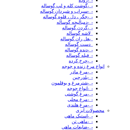
-_-روده
-_-گوشت کله و لپ گوساله
-_-سیراب و شیردان گوساله
-_-جگر ، دل ، قلوه گوساله
-_-دمبالیچه گوساله
-_-گردن گوساله
_لاشه گوساله
_بغل ران گوساله
_دست گوساله
-_-دنده گوساله
-_فیله گوساله
-_-چرخ کرده
انواع مرغ زنده و جوجه
-_-مرغ مادر
-_-بلدرچین
-_-شترمرغ و بوقلمون
-_-انواع جوجه
-_-مرغ گوشتی
-_-مرغ محلی
-_-مرغ هلندی
محصولات آبزی
-_-استیک ماهی
-_-ماهی تن
-_-ضایعات ماهی