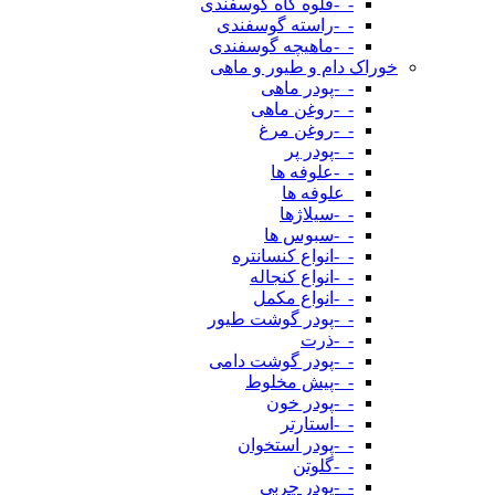
-_-قلوه گاه گوسفندی
-_-راسته گوسفندی
-_-ماهیچه گوسفندی
خوراک دام و طیور و ماهی
-_-پودر ماهی
-_-روغن ماهی
-_-روغن مرغ
-_-پودر پر
-_-علوفه ها
_علوفه ها
-_-سیلاژها
-_-سبوس ها
-_-انواع کنسانتره
-_-انواع کنجاله
-_-انواع مکمل
-_-پودر گوشت طیور
-_-ذرت
-_-پودر گوشت دامی
-_-پیش مخلوط
-_-پودر خون
-_-استارتر
-_-پودر استخوان
-_-گلوتن
-_-پودر چربی