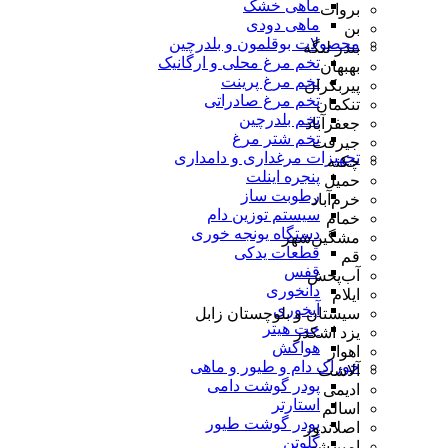
ماهی خشک
بروات
ماهی دودی
بن
محصولات بوقلمون و بلدرچین
بندر لنگه
تخم مرغ محلی و ارگانیک
بهبهان
تخم مرغ پرینت
پیربکران
تخم مرغ صادراتی
تنکمان
تخم بلدرچین
جعفرآباد
تخم شتر مرغ
جیرفت
تجهیزات مرغداری و دامداری
چکنه
پنجره اینلت
حمیل
رطوبت ساز
خرم‌آباد
سیستم توزین دام
خمام
دستگاه یونجه خوری
مشگین‌شهر
قطعات یدکی
قم
قفس
آب‌پخش
دانخوری
ایلام
آبخوری
سیستان و بلوچستان زابل
جت هیتر
یزد اشکذر
هواکش
اهواز
خوراک دام و طیور و ماهی
آلاشت
پودر گوشت دامی
ادیمی
استارتر
اسالم
پودر گوشت طیور
اصلاندوز
گلوتن
امین‌شهر