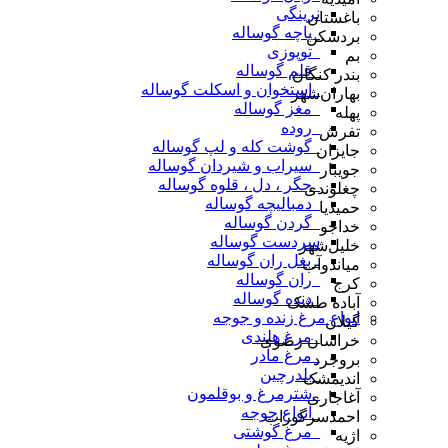
نرینگی
باغستان
_پاچه گوساله
بردسکن
_توپوزی
بم
_قلم گوساله
بندر کنگان
_استخوان و اسکلت گوساله
بهاران‌شهر
_مغز گوساله
پهله
_روده
تفرش
_گوشت کله و لپ گوساله
جایزان
_سیراب و شیردان گوساله
جویبار
_جگر ، دل ، قلوه گوساله
چغلوندی
_دمبالیچه گوساله
حمیدیا
_گردن گوساله
خداجو
سردست گوساله
خلیل‌شهر
ـ بغل ران گوساله
میاندوآب
_ران گوساله
کرج
_دنده گوساله
آباده طشک
انواع مرغ زنده و جوجه
گیلان
_مرغ هلندی
خراسان رضوی
_مرغ مادر
بروجرد
_بلدرچین
اندیمشک
_شترمرغ و بوقلمون
آغاجاری
_انواع جوجه
احمدسرگوراب
_مرغ گوشتی
اژیه