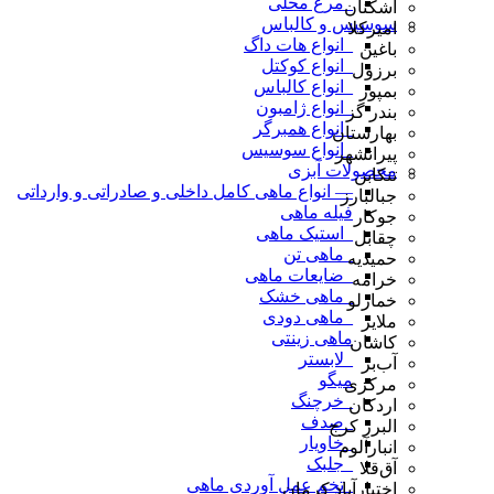
_مرغ محلی
اشکنان
سوسیس و کالباس
امیرکلا
_انواع هات داگ
باغین
_انواع کوکتل
برزول
_انواع کالباس
بمپور
_انواع ژامبون
بندر گز
_انواع همبرگر
بهارستان
_انواع سوسیس
پیرانشهر
محصولات آبزی
تنکابن
— انواع ماهی کامل داخلی و صادراتی و وارداتی
جبالبارز
فیله ماهی
جوکار
_استیک ماهی
چقابل
_ماهی تن
حمیدیه
_ضایعات ماهی
خرامه
_ماهی خشک
خمارلو
_ماهی دودی
ملایر
ماهی زینتی
کاشان
_لابستر
آب‌بر
میگو
مرکزی
_خرچنگ
اردکان
_صدف
البرز کرج
_خاویار
انبارآلوم
_جلبک
آق‌قلا
_تخم عمل آوردی ماهی
اختیارآباد کرمان