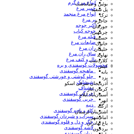
انواع مرغ گرم
بوئین و میاندشت
خمیر مرغ
پل سفید
انواع مرغ منجمد
ترک
پر مرغ
جاجرم
اکبر جوجه
جورقان
جوجه کباب
چرمهین
فیله مرغ
حسینیه
ضایعات مرغ
خانوک
ران مرغ
خلیفان
ساق ران مرغ
نهاوند
بال و کتف مرغ
کلاردشت
محصولات گوسفندی و بره
کیش
_ماهیچه گوسفندی
بانه
_چلو گوشتی و خورشتی گوسفندی
یزد
_شیشلیک
آذربایجان شرقی اسکو
_پیشناف
کرمان انار
_خردگی گوسفندی
آسمان‌آباد ایلام
_چربی گوسفندی
ابهر
_دنبه
ازگله
_کله و پاچه گوسفندی
اشترینان لرستان
_سیراب و شیردان گوسفندی
امام‌شهر
_جگر و دل و قلوه گوسفندی
باغ بهادران
_لاشه گوسفندی
بردخون
_ زبان گوسفندی