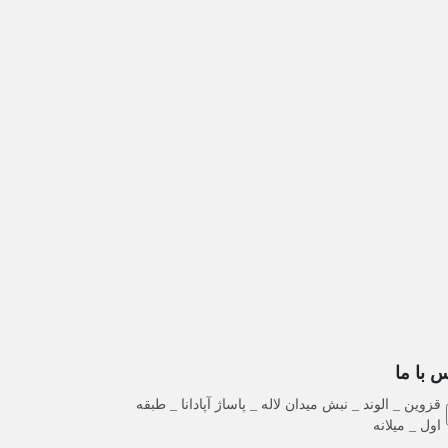
 با ما
قزوین _ الوند _ نبش میدان لاله _ پاساژ آپادانا _ طبقه
اول _ میلانه