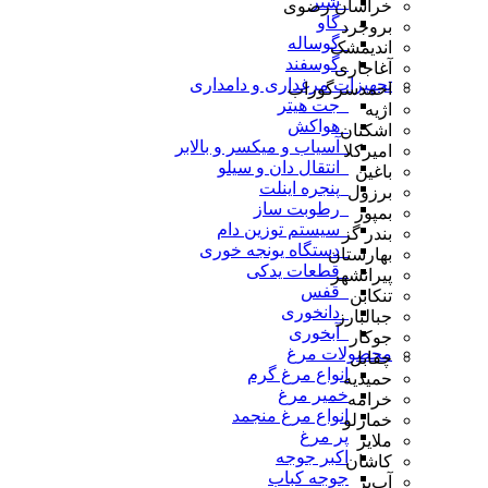
_شتر
خراسان رضوی
_گاو
بروجرد
_گوساله
اندیمشک
_گوسفند
آغاجاری
تجهیزات مرغداری و دامداری
احمدسرگوراب
_جت هیتر
اژیه
_هواکش
اشکنان
_آسیاب و میکسر و بالابر
امیرکلا
_انتقال دان و سیلو
باغین
_پنجره اینلت
برزول
_رطوبت ساز
بمپور
_سیستم توزین دام
بندر گز
_دستگاه یونجه خوری
بهارستان
_قطعات یدکی
پیرانشهر
_قفس
تنکابن
_دانخوری
جبالبارز
_آبخوری
جوکار
محصولات مرغ
چقابل
انواع مرغ گرم
حمیدیه
خمیر مرغ
خرامه
انواع مرغ منجمد
خمارلو
پر مرغ
ملایر
اکبر جوجه
کاشان
جوجه کباب
آب‌بر