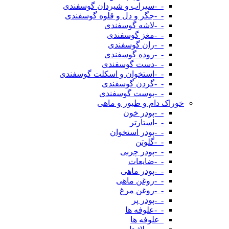
-_-سیراب و شیردان گوسفندی
-_-جگر و دل و قلوه گوسفندی
-_-لاشه گوسفندی
-_-مغز گوسفندی
-_-ران گوسفندی
-_-روده گوسفندی
-_-دست گوسفندی
-_-استخوان و اسکلت گوسفندی
-_-گردن گوسفندی
-_-پوست گوسفندی
خوراک دام و طیور و ماهی
-_-پودر خون
-_-استارتر
-_-پودر استخوان
-_-گلوتن
-_-پودر چربی
-_-ضایعات
-_-پودر ماهی
-_-روغن ماهی
-_-روغن مرغ
-_-پودر پر
-_-علوفه ها
_علوفه ها