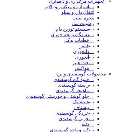
_تجهیزات مرغداری و دامداری
-_-آسیاب و میکسر و بالابر
انتقال دان و سیلو
پنجره اینلت
رطوبت ساز
-_-سیستم توزین دام
-_-دستگاه یونجه خوری
-_-قطعات یدکی
-_-قفس
-_-دانخوری
-_-آبخوری
-_-جت هیتر
-_-هواکش
محصولات گوسفندی و بره
-_-قلوه گاه گوسفندی
-_-راسته گوسفندی
-_-ماهیچه گوسفندی
-_-چلو گوشتی و خورشتی گوسفندی
-_-شیشلیک
-_-پیشناف
-_-خردگی گوسفندی
-_-چربی گوسفندی
-_-دنبه
-_-کله و پاچه گوسفندی