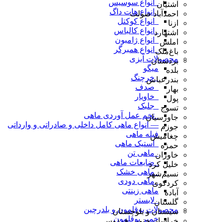
_انواع سوسیس
آشتیان
_انواع هات داگ
احمدآباد صولت
_انواع کوکتل
ازنا
_انواع کالباس
اشتهارد
_انواع ژامبون
املش
_انواع همبرگر
باغ‌ملک
محصولات آبزی
بردستان
میگو
بلده
_خرچنگ
بندرعباس
_صدف
بهار
_خاویار
پول
_جلبک
تسوج
_تخم عمل آوردی ماهی
جاورسیان
— انواع ماهی کامل داخلی و صادراتی و وارداتی
جوزم
فیله ماهی
چغامیش
_استیک ماهی
حمزه
_ماهی تن
خاوران
_ضایعات ماهی
خلیل کرد
_ماهی خشک
نسیم‌شهر
_ماهی دودی
کردکوی
ماهی زینتی
آباده
_لابستر
گلستان
محصولات بوقلمون و بلدرچین
سیستان و بلوچستان
خمیر بوقلمون
خراسان جنوبی فردوس