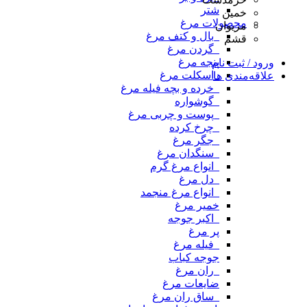
شتر
خمین
محصولات مرغ
مریوان
_بال و کتف مرغ
قشم
_گردن مرغ
پنجه مرغ
ورود / ثبت نام
_اسکلت مرغ
علاقه‌مندی ها
_خرده و بچه فیله مرغ
_گوشواره
_پوست و چربی مرغ
_چرخ کرده
_جگر مرغ
_سنگدان مرغ
_انواع مرغ گرم
_دل مرغ
_انواع مرغ منجمد
خمیر مرغ
_اکبر جوجه
پر مرغ
_فیله مرغ
جوجه کباب
_ران مرغ
ضایعات مرغ
_ساق ران مرغ