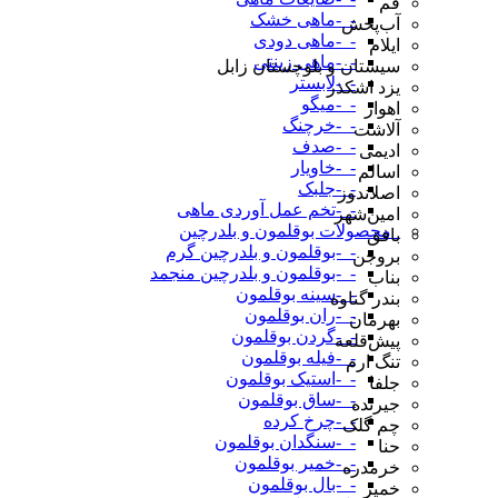
قم
-_-ماهی خشک
آب‌پخش
-_-ماهی دودی
ایلام
-_-ماهی زینتی
سیستان و بلوچستان زابل
-_-لابستر
یزد اشکذر
-_-میگو
اهواز
-_-خرچنگ
آلاشت
-_-صدف
ادیمی
-_-خاویار
اسالم
-_-جلبک
اصلاندوز
-_-تخم عمل آوردی ماهی
امین‌شهر
_محصولات بوقلمون و بلدرچین
بافق
-_-بوقلمون و بلدرچین گرم
بروجن
-_-بوقلمون و بلدرچین منجمد
بناب
-_-سینه بوقلمون
بندر گناوه
-_-ران بوقلمون
بهرمان
-_-گردن بوقلمون
پیش‌قلعه
-_-فیله بوقلمون
تنگ ارم
-_-استیک بوقلمون
جلفا
-_-ساق بوقلمون
جیرنده
-_-چرخ کرده
چم گلک
-_-سنگدان بوقلمون
حنا
-_-خمیر بوقلمون
خرمدره
-_-بال بوقلمون
خمیر