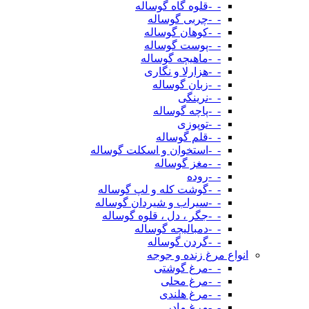
-_-قلوه گاه گوساله
-_-چربی گوساله
-_-کوهان گوساله
-_-پوست گوساله
-_-ماهیچه گوساله
-_-هزارلا و نگاری
-_-زبان گوساله
-_-نرینگی
-_-پاچه گوساله
-_-توپوزی
-_-قلم گوساله
-_-استخوان و اسکلت گوساله
-_-مغز گوساله
-_-روده
-_-گوشت کله و لپ گوساله
-_-سیراب و شیردان گوساله
-_-جگر ، دل ، قلوه گوساله
-_-دمبالیچه گوساله
-_-گردن گوساله
انواع مرغ زنده و جوجه
-_-مرغ گوشتی
-_-مرغ محلی
-_-مرغ هلندی
-_-مرغ مادر