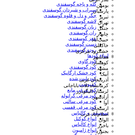
کله و پاچه گوسفندی
بومهن
سیراب و شیردان گوسفندی
پارسیان
جگر و دل و قلوه گوسفندی
تبریز
لاشه گوسفندی
تهران
زبان گوسفندی
جنگل
ران گوسفندی
چابهار
مغز گوسفندی
حبیب‌آباد
دست گوسفندی
خاکعلی
روده گوسفندی
خشکرود مرکزی
انواع کودها
هماشهر
کود گاوی
کوهسار
کود گوسفندی
مشهد
کود خشک ارگانیک
آبیک
کود پلیت شده
آذربایجان غربی
کمپوست
کرمانشاه ثلاث باباجانی
کود مرغی مایع
لرستان الیگودرز
کود مرغی گرانوله
آزادشهر
کود مرغی سالنی
آوا
کود مرغی قفسی
ارسنجان
سوسیس و کالباس
اسلام‌آباد غرب
انواع کوکتل
الوان
انواع کالباس
باخرز
انواع ژامبون
بجنورد