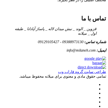
تماس با ما
قزوین _ الوند _ نبش میدان لاله _ پاساژ آپادانا _ طبقه
اول _ میلانه
شماره تماس:
09388973130 - 09129105427
ایمیل:
info@milaneh.com
طراحی سایت گروه فاراب وب
تمامی حقوق مادی و معنوی برای میلانه محفوظ میباشد.