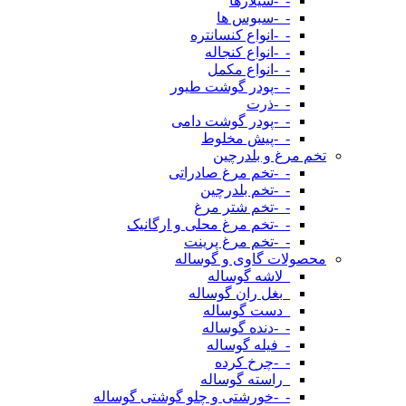
-_-سیلاژها
-_-سبوس ها
-_-انواع کنسانتره
-_-انواع کنجاله
-_-انواع مکمل
-_-پودر گوشت طیور
-_-ذرت
-_-پودر گوشت دامی
-_-پیش مخلوط
تخم مرغ و بلدرچین
-_-تخم مرغ صادراتی
-_-تخم بلدرچین
-_-تخم شتر مرغ
-_-تخم مرغ محلی و ارگانیک
-_-تخم مرغ پرینت
محصولات گاوی و گوساله
_لاشه گوساله
_بغل ران گوساله
_دست گوساله
-_-دنده گوساله
-_فیله گوساله
-_-چرخ کرده
_راسته گوساله
-_-خورشتی و چلو گوشتی گوساله