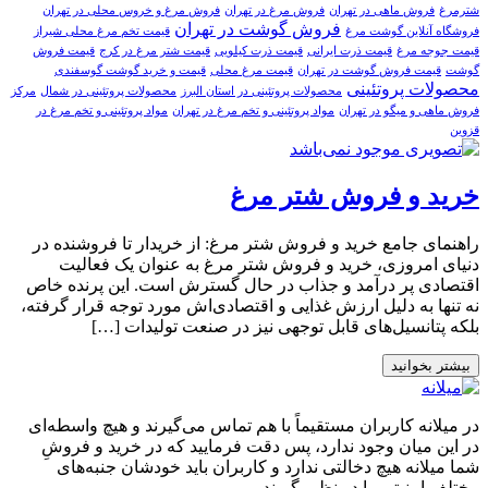
شترمرغ
فروش ماهی در تهران
فروش مرغ در تهران
فروش مرغ و خروس محلی در تهران
فروش گوشت در تهران
فروشگاه آنلاین گوشت مرغ
قیمت تخم مرغ محلی شیراز
قیمت جوجه مرغ
قیمت ذرت ایرانی
قیمت ذرت کیلویی
قیمت شتر مرغ در کرج
قیمت فروش
گوشت
قیمت فروش گوشت در تهران
قیمت مرغ محلی
قیمت و خرید گوشت گوسفندی
محصولات پروتئینی
محصولات پروتئینی در استان البرز
محصولات پروتئینی در شمال
مرکز
فروش ماهی و میگو در تهران
مواد پروتئینی و تخم مرغ در تهران
مواد پروتئینی و تخم مرغ در
قزوین
خرید و فروش شتر مرغ
راهنمای جامع خرید و فروش شتر مرغ: از خریدار تا فروشنده در
دنیای امروزی، خرید و فروش شتر مرغ به عنوان یک فعالیت
اقتصادی پر درآمد و جذاب در حال گسترش است. این پرنده خاص
نه تنها به دلیل ارزش غذایی و اقتصادی‌اش مورد توجه قرار گرفته،
بلکه پتانسیل‌های قابل توجهی نیز در صنعت تولیدات […]
بیشتر بخوانید
در میلانه کاربران مستقیماً با هم تماس می‌گیرند و هیچ واسطه‌ای
در این میان وجود ندارد، پس دقت فرمایید که در خرید و فروشِ
شما میلانه هیچ دخالتی ندارد و کاربران باید خودشان جنبه‌های
مختلف امنیتی را در نظر بگیرند.