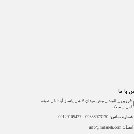
 با ما
قزوین _ الوند _ نبش میدان لاله _ پاساژ آپادانا _ طبقه
اول _ میلانه
ماره تماس:
09388973130 - 09129105427
یمیل:
info@milaneh.com