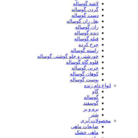
لاشه گوساله
گردن گوساله
دست گوساله
بغل ران گوساله
ران گوساله
دنده گوساله
فیله گوساله
چرخ کرده
راسته گوساله
خورشتی و چلو گوشتی گوساله
قلوه گاه گوساله
چربی گوساله
کوهان گوساله
پوست گوساله
انواع دام زنده
گاو
گوساله
گوسفند
بره و بز
شتر
محصولات آبزی
ضایعات ماهی
ماهی خشک