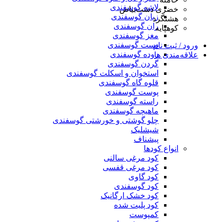
لاشه گوسفندی
خضری دشت‌بیاض
زبان گوسفندی
هشتگرد
ران گوسفندی
کوهپایه
مغز گوسفندی
دست گوسفندی
ورود / ثبت نام
روده گوسفندی
علاقه‌مندی ها
گردن گوسفندی
استخوان و اسکلت گوسفندی
قلوه گاه گوسفندی
پوست گوسفندی
راسته گوسفندی
ماهیچه گوسفندی
چلو گوشتی و خورشتی گوسفندی
شیشلیک
پیشناف
انواع کودها
کود مرغی سالنی
کود مرغی قفسی
کود گاوی
کود گوسفندی
کود خشک ارگانیک
کود پلیت شده
کمپوست