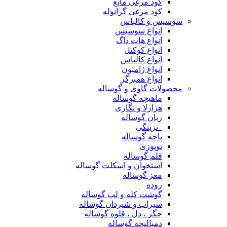
کود مرغی مایع
کود مرغی گرانوله
سوسیس و کالباس
انواع سوسیس
انواع هات داگ
انواع کوکتل
انواع کالباس
انواع ژامبون
انواع همبرگر
محصولات گاوی و گوساله
ماهیچه گوساله
هزارلا و نگاری
زبان گوساله
_نرینگی
پاچه گوساله
توپوزی
قلم گوساله
استخوان و اسکلت گوساله
مغز گوساله
روده
گوشت کله و لپ گوساله
سیراب و شیردان گوساله
جگر ، دل ، قلوه گوساله
دمبالیچه گوساله