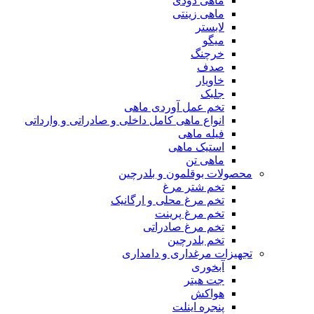
ماهی دودی
ماهی زینتی
لابستر
میگو
خرچنگ
صدف
خاویار
جلبک
تخم عمل آوردی ماهی
انواع ماهی کامل داخلی و صادراتی و وارداتی
فیله ماهی
استیک ماهی
ماهی تن
محصولات بوقلمون و بلدرچین
تخم شتر مرغ
تخم مرغ محلی و ارگانیک
تخم مرغ پرینت
تخم مرغ صادراتی
تخم بلدرچین
تجهیزات مرغداری و دامداری
آبخوری
جت هیتر
هواکش
پنجره اینلت