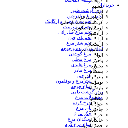
کوهسار
خریداران
مشهد
پودر گوشت طیور
آبیک
تخم مرغ و بلدرچین
آذربایجان غربی
تخم مرغ محلی و ارگانیک
کرمانشاه ثلاث باباجانی
تخم مرغ پرینت
لرستان الیگودرز
تخم مرغ صادراتی
آزادشهر
تخم بلدرچین
آوا
تخم شتر مرغ
ارسنجان
انواع مرغ زنده و جوجه
اسلام‌آباد غرب
مرغ گوشتی
الوان
مرغ محلی
باخرز
مرغ هلندی
بجنورد
مرغ مادر
بسطام
بلدرچین
بندر ترکمن
شترمرغ و بوقلمون
بوموسی
انواع جوجه
پارس‌آباد
پودر گوشت دامی
تخت
محصولات مرغ
تیتکانلو
چرخ کرده
جوادآباد
پای مرغ
چاه‌ورز
جگر مرغ
حر
سنگدان مرغ
خالدآباد
انواع مرغ گرم
خضرآباد یزد