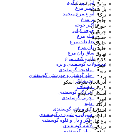
انواع مرغ گرم
بوئین و میاندشت
خمیر مرغ
پل سفید
انواع مرغ منجمد
ترک
پر مرغ
جاجرم
اکبر جوجه
جورقان
جوجه کباب
چرمهین
فیله مرغ
حسینیه
ضایعات مرغ
خانوک
ران مرغ
خلیفان
ساق ران مرغ
نهاوند
بال و کتف مرغ
کلاردشت
محصولات گوسفندی و بره
کیش
_ماهیچه گوسفندی
بانه
_چلو گوشتی و خورشتی گوسفندی
یزد
_شیشلیک
آذربایجان شرقی اسکو
_پیشناف
کرمان انار
_خردگی گوسفندی
آسمان‌آباد ایلام
_چربی گوسفندی
ابهر
_دنبه
ازگله
_کله و پاچه گوسفندی
اشترینان لرستان
_سیراب و شیردان گوسفندی
امام‌شهر
_جگر و دل و قلوه گوسفندی
باغ بهادران
_لاشه گوسفندی
بردخون
_ زبان گوسفندی