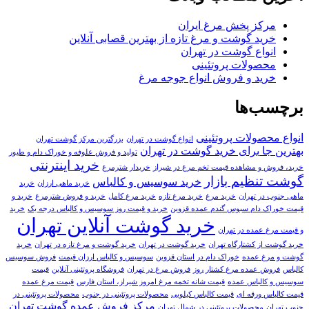
مرکز پخش مرغ ایران
خرید گوشت و مرغ تازه از بهترین قصابی آنلاین
انواع گوشت در تهران
محصولات پروتئینی
خرید و فروش انواع جوجه مرغ
برچسب‌ها
انواع محصولات پروتئینی
انواع گوشت در تهران
بزرگترین مرکز گوشت تهران
بهترین جا برای خرید گوشت در تهران
تولید و فروش علوفه و خوراک دام و طیور
خرید اینترنتی
خرید، فروش و مشاهده قیمت تخم مرغ در شیراز
خریدار شترمرغ
گوشت تنظیم بازار
خرید سوسیس و کالباس
خرید ماهی ارزان
خرید
ماهی جنوب در تهران
خرید مرغ
خرید مرغ تازه
خرید مرغ کامل
خرید و فروش شترمرغ
خرید و
قیمت خوراک دام سبوس گندم عمده قزوین
خرید و قیمت روز سوسیس و کالباس درجه یک
خرید
خرید گوشت آنلاین تهران
و قیمت مرغ عمده در تهران
خرید گوشت از کشتارگاه تهران
خرید گوشت در تهران
خرید گوشت و مرغ تازه در تهران
خرید
گوشت و مرغ عمده
خوراک دام در استان قزوین
سوسیس و کالباس ارزان قیمت
فروش سوسیس
کالباس
فروش عمده مرغ کشتار روز
فروش مرغ در تهران
فروشگاه پروتئینی آنلاین
قیمت
سوسیس و کالباس عمده
قیمت شانه تخمه مرغ امروز شیراز، استان فارس
قیمت مرغ عمده
قیمت کالباس ورقه ای
قیمت کالباس کیلویی
محصولات پروتئینی در جنوب
محصولات پروتئینی در
مرکز فروش عمده گوشت تهران
جنوب تهران
محصولات پروتئینی در شمال تهران