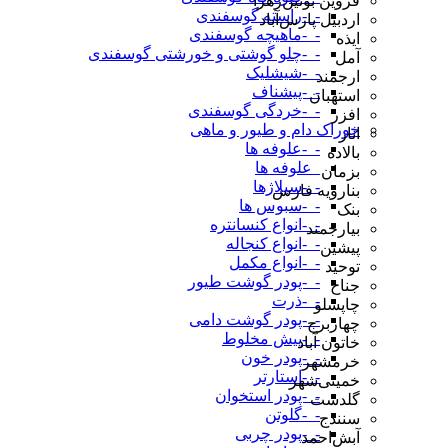
قزوین بوئین‌زهرا
-_-راسته گوسفندی
اردبیل پارس‌آباد
-_-ماهیچه گوسفندی
ایذه
-_-چلو گوشتی و خورشتی گوسفندی
آمل
-_-شیشلیک
ارجمند
-_-پیشناف
استهبان
-_-خردگی گوسفندی
افزر
خوراک دام و طیور و ماهی
انار
-_-علوفه ها
بالاده
_علوفه ها
بزمان
-_-سیلاژها
بنارویه فارس
-_-سبوس ها
بنک
-_-انواع کنسانتره
بیارجمند
-_-انواع کنجاله
پیشین
-_-انواع مکمل
توحید
-_-پودر گوشت طیور
جناح
-_-ذرت
چاپشلو
-_-پودر گوشت دامی
چهاربرج
-_-پیش مخلوط
خاتون آباد
-_-پودر خون
خرمشهر
-_-استارتر
خمینی‌شهر
-_-پودر استخوان
گلدشت
-_-گلوتن
سنندج
-_-پودر چربی
آبش‌احمد