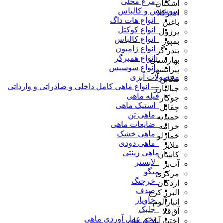
_مرغ محلی
اشکنان
سوسیس و کالباس
امیرکلا
_انواع هات داگ
باغین
_انواع کوکتل
برزول
_انواع کالباس
بمپور
_انواع ژامبون
بندر گز
_انواع همبرگر
بهارستان
_انواع سوسیس
پیرانشهر
محصولات آبزی
تنکابن
— انواع ماهی کامل داخلی و صادراتی و وارداتی
جبالبارز
فیله ماهی
جوکار
_استیک ماهی
چقابل
_ماهی تن
حمیدیه
_ضایعات ماهی
خرامه
_ماهی خشک
خمارلو
_ماهی دودی
ملایر
ماهی زینتی
کاشان
_لابستر
آب‌بر
میگو
مرکزی
_خرچنگ
اردکان
_صدف
البرز کرج
_خاویار
انبارآلوم
_جلبک
آق‌قلا
_تخم عمل آوردی ماهی
اختیارآباد کرمان