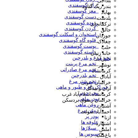
بلداجی
_ران گوسفندی
بندر ریگ گناوه
_مغز گوسفندی
بهاباد
_دست گوسفندی
پلدشت
_روده گوسفندی
ترکمانچای
_گردن گوسفندی
جالق
_استخوان و اسکلت گوسفندی
جوزدان
_قلوه گاه گوسفندی
چغادک
_پوست گوسفندی
حلب
_راسته گوسفندی
خانه زنیان
تخم مرغ و بلدرچین
خلیل‌آباد
_تخم مرغ پرینت
نوشهر
_تخم مرغ صادراتی
کرمانشاه
_تخم بلدرچین
آبادان
_تخم شتر مرغ
خراسان جنوبی
_خوراک دام و طیور و ماهی
آران و بیدگل
پودر چربی
کرمانشاه اسلام‌آباد غرب
پودر ماهی
خراسان رضوی بردسکن
روغن ماهی
آشتیان
روغن مرغ
احمدآباد صولت
پودر پر
ازنا
علوفه ها
اشتهارد
_سیلاژها
املش
سبوس ها
باغ‌ملک