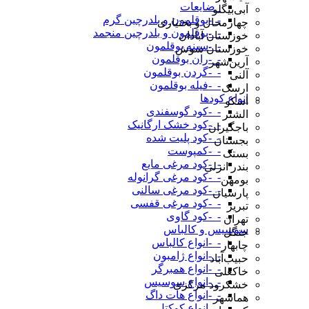
_ضایعات
آبی‌بیگلو
-_-بوقلمون و بلدرچین گرم
چهارمحال و بختیاری
-_-بوقلمون و بلدرچین منجمد
خوزستان آبادان
-_-سینه بوقلمون
خوزستان شوش
-_-ران بوقلمون
آرین‌شهر
-_-گردن بوقلمون
آلنی
-_-فیله بوقلمون
ارسک
انواع کودها
اسکو
-_-کود گوسفندی
الشتر
-_-کود خشک ارگانیک
باجگیران
-_-کود پلیت شده
بجستان
-_-کمپوست
بستک
-_-کود مرغی مایع
بندر انزلی
-_-کود مرغی گرانوله
بومهن
-_-کود مرغی سالنی
پارسیان
-_-کود مرغی قفسی
تبریز
-_-کود گاوی
تهران
سوسیس و کالباس
جنگل
-_-انواع کالباس
چابهار
-_-انواع ژامبون
حبیب‌آباد
-_-انواع همبرگر
خاکعلی
-_-انواع سوسیس
خشکرود مرکزی
-_-انواع هات داگ
هماشهر
-_-انواع کوکتل