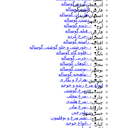
-_-گردن گوساله
آذربایجان شرقی
_لاشه گوساله
فارس ارسنجان
_بغل ران گوساله
اصفهان فریدن
_دست گوساله
ایزدشهر
-_-دنده گوساله
آوج
-_فیله گوساله
فارس
-_-چرخ کرده
اسفراین
_راسته گوساله
اقبالیه
-_-خورشتی و چلو گوشتی گوساله
بابل
-_-قلوه گاه گوساله
بایگ
-_-چربی گوساله
بستان
-_-کوهان گوساله
بنجار
-_-پوست گوساله
بوشهر
-_-ماهیچه گوساله
بیرم
-_-هزارلا و نگاری
طوالش
انواع مرغ زنده و جوجه
توره
-_-مرغ گوشتی
جنت‌مکان
-_-مرغ محلی
چارک
-_-مرغ هلندی
چیتاب
-_-مرغ مادر
خاروانا
-_-بلدرچین
خسروشهر
-_-شترمرغ و بوقلمون
یاسوج
-_-انواع جوجه
کیان