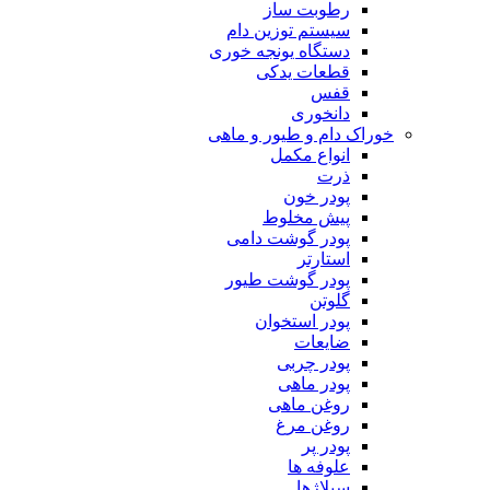
رطوبت ساز
سیستم توزین دام
دستگاه یونجه خوری
قطعات یدکی
قفس
دانخوری
خوراک دام و طیور و ماهی
انواع مکمل
ذرت
پودر خون
پیش مخلوط
پودر گوشت دامی
استارتر
پودر گوشت طیور
گلوتن
پودر استخوان
ضایعات
پودر چربی
پودر ماهی
روغن ماهی
روغن مرغ
پودر پر
علوفه ها
سیلاژها