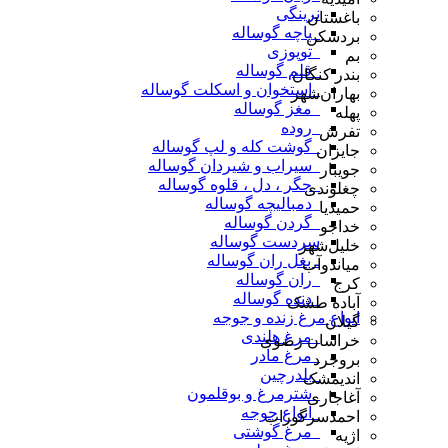
نرینگی
باغستان
_پاچه گوساله
بردسکن
_توپوزی
بم
_قلم گوساله
بندر کنگان
_استخوان و اسکلت گوساله
بهاران‌شهر
_مغز گوساله
پهله
_روده
تفرش
_گوشت کله و لپ گوساله
جایزان
_سیراب و شیردان گوساله
جویبار
_جگر ، دل ، قلوه گوساله
چغلوندی
_دمبالیچه گوساله
حمیدیا
_گردن گوساله
خداجو
سردست گوساله
خلیل‌شهر
ـ بغل ران گوساله
میاندوآب
_ران گوساله
کرج
_دنده گوساله
آباده طشک
انواع مرغ زنده و جوجه
گیلان
_مرغ هلندی
خراسان رضوی
_مرغ مادر
بروجرد
_بلدرچین
اندیمشک
_شترمرغ و بوقلمون
آغاجاری
_انواع جوجه
احمدسرگوراب
_مرغ گوشتی
اژیه