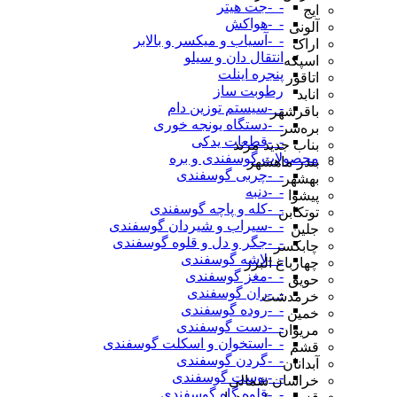
-_-جت هیتر
ایج
-_-هواکش
آلونی
-_-آسیاب و میکسر و بالابر
اراک
انتقال دان و سیلو
اسپکه
پنجره اینلت
اتاقور
رطوبت ساز
انابد
-_-سیستم توزین دام
باقرشهر
-_-دستگاه یونجه خوری
بره‌سر
-_-قطعات یدکی
بناب جدید مرند
محصولات گوسفندی و بره
بندر ماهشهر
-_-چربی گوسفندی
بهشهر
-_-دنبه
پیشوا
-_-کله و پاچه گوسفندی
توتکابن
-_-سیراب و شیردان گوسفندی
جلین
-_-جگر و دل و قلوه گوسفندی
چابکسر
-_-لاشه گوسفندی
چهارباغ البرز
-_-مغز گوسفندی
حویق
-_-ران گوسفندی
خرمدشت
-_-روده گوسفندی
خمین
-_-دست گوسفندی
مریوان
-_-استخوان و اسکلت گوسفندی
قشم
-_-گردن گوسفندی
آبدانان
-_-پوست گوسفندی
خراسان شمالی
-_-قلوه گاه گوسفندی