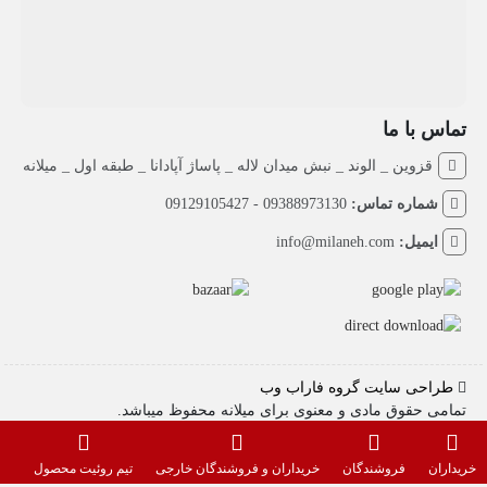
تماس با ما
قزوین _ الوند _ نبش میدان لاله _ پاساژ آپادانا _ طبقه اول _ میلانه
شماره تماس:
09388973130 - 09129105427
ایمیل:
info@milaneh.com
طراحی سایت گروه فاراب وب
تمامی حقوق مادی و معنوی برای میلانه محفوظ میباشد.
خریداران
فروشندگان
خریداران و فروشندگان خارجی
تیم روئیت محصول