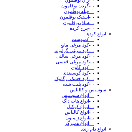
-_-ران بوقلمون
-_-گردن بوقلمون
-_-فیله بوقلمون
-_-استیک بوقلمون
-_-ساق بوقلمون
-_-چرخ کرده
انواع کودها
-_-کمپوست
-_-کود مرغی مایع
-_-کود مرغی گرانوله
-_-کود مرغی سالنی
-_-کود مرغی قفسی
-_-کود گاوی
-_-کود گوسفندی
-_-کود خشک ارگانیک
-_-کود پلیت شده
سوسیس و کالباس
-_-انواع سوسیس
-_-انواع هات داگ
-_-انواع کوکتل
-_-انواع کالباس
-_-انواع ژامبون
-_-انواع همبرگر
انواع دام زنده