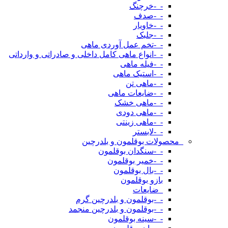
-_-خرچنگ
-_-صدف
-_-خاویار
-_-جلبک
-_-تخم عمل آوردی ماهی
-_-انواع ماهی کامل داخلی و صادراتی و وارداتی
-_-فیله ماهی
-_-استیک ماهی
-_-ماهی تن
-_-ضایعات ماهی
-_-ماهی خشک
-_-ماهی دودی
-_-ماهی زینتی
-_-لابستر
_محصولات بوقلمون و بلدرچین
-_-سنگدان بوقلمون
-_-خمیر بوقلمون
-_-بال بوقلمون
بازو بوقلمون
_ضایعات
-_-بوقلمون و بلدرچین گرم
-_-بوقلمون و بلدرچین منجمد
-_-سینه بوقلمون