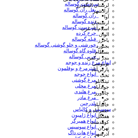
سردست گوساله
لرستان الیگودرز
ـ بغل ران گوساله
آزادشهر
_ران گوساله
آوا
_دنده گوساله
ارسنجان
_سردست گوساله
اسلام‌آباد غرب
_چرخ کرده
الوان
_فیله گوساله
باخرز
_خورشتی و چلو گوشتی گوساله
بجنورد
_قلوه گاه گوساله
بسطام
_چربی گوساله
بندر ترکمن
انواع مرغ زنده و جوجه
بوموسی
_شترمرغ و بوقلمون
پارس‌آباد
_انواع جوجه
تخت
_مرغ گوشتی
تیتکانلو
_مرغ محلی
جوادآباد
_مرغ هلندی
چاه‌ورز
_مرغ مادر
حر
_بلدرچین
خالدآباد
سوسیس و کالباس
خضرآباد یزد
_انواع ژامبون
هفتگل
_انواع همبرگر
کوهدشت
_انواع سوسیس
تهران
_انواع هات داگ
آذرشهر