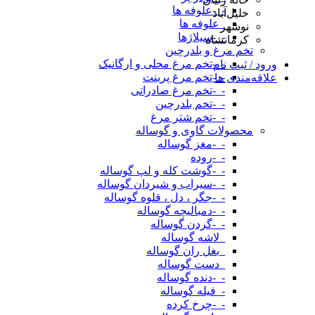
-_-علوفه ها
خلیل‌آباد
_علوفه ها
نوشهر
-_-سیلاژها
کرمانشاه
تخم مرغ و بلدرچین
-_-تخم مرغ محلی و ارگانیک
ورود / ثبت نام
-_-تخم مرغ پرینت
علاقه‌مندی ها
-_-تخم مرغ صادراتی
-_-تخم بلدرچین
-_-تخم شتر مرغ
محصولات گاوی و گوساله
-_-مغز گوساله
-_-روده
-_-گوشت کله و لپ گوساله
-_-سیراب و شیردان گوساله
-_-جگر ، دل ، قلوه گوساله
-_-دمبالیچه گوساله
-_-گردن گوساله
_لاشه گوساله
_بغل ران گوساله
_دست گوساله
-_-دنده گوساله
-_فیله گوساله
-_-چرخ کرده