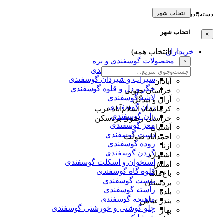
انتخاب شهر
دسته‌بندی‌ها
انتخاب شهر
×
خریداران
(انتخاب همه)
محصولات گوسفندی و بره
×
کله و پاچه گوسفندی
سیراب و شیردان گوسفندی
آبادان
جگر و دل و قلوه گوسفندی
خراسان جنوبی
لاشه گوسفندی
آران و بیدگل
زبان گوسفندی
کرمانشاه اسلام‌آباد غرب
ران گوسفندی
خراسان رضوی بردسکن
مغز گوسفندی
آشتیان
دست گوسفندی
احمدآباد صولت
روده گوسفندی
ازنا
گردن گوسفندی
اشتهارد
استخوان و اسکلت گوسفندی
املش
قلوه گاه گوسفندی
باغ‌ملک
پوست گوسفندی
بردستان
راسته گوسفندی
بلده
ماهیچه گوسفندی
بندرعباس
چلو گوشتی و خورشتی گوسفندی
بهار