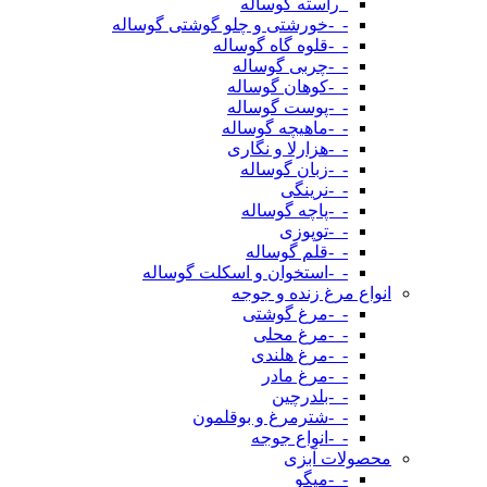
_راسته گوساله
-_-خورشتی و چلو گوشتی گوساله
-_-قلوه گاه گوساله
-_-چربی گوساله
-_-کوهان گوساله
-_-پوست گوساله
-_-ماهیچه گوساله
-_-هزارلا و نگاری
-_-زبان گوساله
-_-نرینگی
-_-پاچه گوساله
-_-توپوزی
-_-قلم گوساله
-_-استخوان و اسکلت گوساله
انواع مرغ زنده و جوجه
-_-مرغ گوشتی
-_-مرغ محلی
-_-مرغ هلندی
-_-مرغ مادر
-_-بلدرچین
-_-شترمرغ و بوقلمون
-_-انواع جوجه
محصولات آبزی
-_-میگو