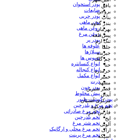
پودر استخوان
بافق
ضایعات
بروجن
پودر چربی
بناب
پودر ماهی
بندر گناوه
روغن ماهی
بهرمان
روغن مرغ
پیش‌قلعه
پودر پر
تنگ ارم
علوفه ها
جلفا
سیلاژها
جیرنده
سبوس ها
چم گلک
انواع کنسانتره
حنا
انواع کنجاله
خرمدره
انواع مکمل
خمیر
ذرت
مشهد
پودر خون
قصر شیرین
پیش مخلوط
آبدان
پودر گوشت طیور
مرکزی آشتیان
تخم مرغ و بلدرچین
فیروزکوه
تخم مرغ صادراتی
فارس لامرد
تخم بلدرچین
ایج
تخم شتر مرغ
آلونی
تخم مرغ محلی و ارگانیک
اراک
تخم مرغ پرینت
اسپکه