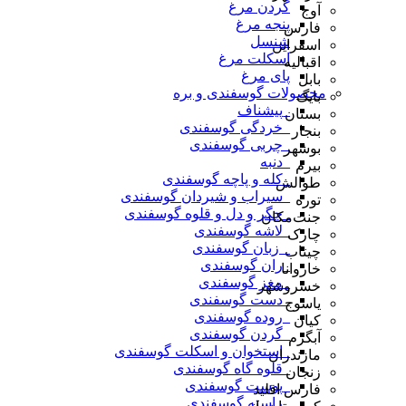
گردن مرغ
آوج
پنجه مرغ
فارس
شنسل
اسفراین
اسکلت مرغ
اقبالیه
پای مرغ
بابل
محصولات گوسفندی و بره
بایگ
_پیشناف
بستان
_خردگی گوسفندی
بنجار
_چربی گوسفندی
بوشهر
_دنبه
بیرم
_کله و پاچه گوسفندی
طوالش
_سیراب و شیردان گوسفندی
توره
_جگر و دل و قلوه گوسفندی
جنت‌مکان
_لاشه گوسفندی
چارک
_ زبان گوسفندی
چیتاب
_ران گوسفندی
خاروانا
_مغز گوسفندی
خسروشهر
_دست گوسفندی
یاسوج
_روده گوسفندی
کیان
_گردن گوسفندی
آبگرم
_استخوان و اسکلت گوسفندی
مازندران
_قلوه گاه گوسفندی
زنجان
_پوست گوسفندی
فارس اقلید
_راسته گوسفندی