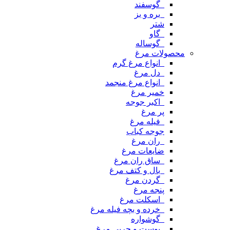
_گوسفند
_بره و بز
شتر
_گاو
_گوساله
محصولات مرغ
_انواع مرغ گرم
_دل مرغ
_انواع مرغ منجمد
خمیر مرغ
_اکبر جوجه
پر مرغ
_فیله مرغ
جوجه کباب
_ران مرغ
ضایعات مرغ
_ساق ران مرغ
_بال و کتف مرغ
_گردن مرغ
پنجه مرغ
_اسکلت مرغ
_خرده و بچه فیله مرغ
_گوشواره
_پوست و چربی مرغ