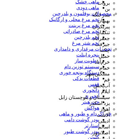
ماهی خشک
بروات
ماهی دودی
بن
محصولات بوقلمون و بلدرچین
بندر لنگه
تخم مرغ محلی و ارگانیک
بهبهان
تخم مرغ پرینت
پیربکران
تخم مرغ صادراتی
تنکمان
تخم بلدرچین
جعفرآباد
تخم شتر مرغ
جیرفت
تجهیزات مرغداری و دامداری
چکنه
پنجره اینلت
حمیل
رطوبت ساز
خرم‌آباد
سیستم توزین دام
خمام
دستگاه یونجه خوری
مشگین‌شهر
قطعات یدکی
قم
قفس
آب‌پخش
دانخوری
ایلام
آبخوری
سیستان و بلوچستان زابل
جت هیتر
یزد اشکذر
هواکش
اهواز
خوراک دام و طیور و ماهی
آلاشت
پودر گوشت دامی
ادیمی
استارتر
اسالم
پودر گوشت طیور
اصلاندوز
گلوتن
امین‌شهر