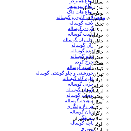
انواع همبرگر
بسطام
انواع سوسیس
بندر ترکمن
انواع هات داگ
بوموسی
محصولات گاوی و گوساله
پارس‌آباد
لاشه گوساله
تخت
گردن گوساله
تیتکانلو
دست گوساله
جوادآباد
بغل ران گوساله
چاه‌ورز
ران گوساله
حر
دنده گوساله
خالدآباد
فیله گوساله
خضرآباد یزد
چرخ کرده
هفتگل
راسته گوساله
کوهدشت
خورشتی و چلو گوشتی گوساله
تهران
قلوه گاه گوساله
آذرشهر
چربی گوساله
قزوین
کوهان گوساله
لرستان ازنا
پوست گوساله
بوشهر دیلم
ماهیچه گوساله
آستارا
هزارلا و نگاری
ابرکوه
زبان گوساله
ارکواز
_نرینگی
اسلام‌شهر تهران
پاچه گوساله
الوند
توپوزی
بازرگان