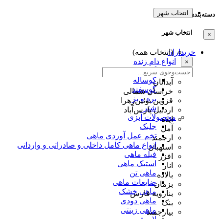
انتخاب شهر
دسته‌بندی‌ها
انتخاب شهر
×
خریداران
(انتخاب همه)
انواع دام زنده
×
گاو
گوساله
آبدانان
گوسفند
خراسان شمالی
بره و بز
قزوین بوئین‌زهرا
شتر
اردبیل پارس‌آباد
محصولات آبزی
ایذه
جلبک
آمل
تخم عمل آوردی ماهی
ارجمند
انواع ماهی کامل داخلی و صادراتی و وارداتی
استهبان
فیله ماهی
افزر
استیک ماهی
انار
ماهی تن
بالاده
ضایعات ماهی
بزمان
ماهی خشک
بنارویه فارس
ماهی دودی
بنک
ماهی زینتی
بیارجمند