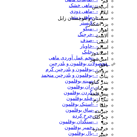
قم
-_-ماهی خشک
آب‌پخش
-_-ماهی دودی
ایلام
-_-ماهی زینتی
سیستان و بلوچستان زابل
-_-لابستر
یزد اشکذر
-_-میگو
اهواز
-_-خرچنگ
آلاشت
-_-صدف
ادیمی
-_-خاویار
اسالم
-_-جلبک
اصلاندوز
-_-تخم عمل آوردی ماهی
امین‌شهر
_محصولات بوقلمون و بلدرچین
بافق
-_-بوقلمون و بلدرچین گرم
بروجن
-_-بوقلمون و بلدرچین منجمد
بناب
-_-سینه بوقلمون
بندر گناوه
-_-ران بوقلمون
بهرمان
-_-گردن بوقلمون
پیش‌قلعه
-_-فیله بوقلمون
تنگ ارم
-_-استیک بوقلمون
جلفا
-_-ساق بوقلمون
جیرنده
-_-چرخ کرده
چم گلک
-_-سنگدان بوقلمون
حنا
-_-خمیر بوقلمون
خرمدره
-_-بال بوقلمون
خمیر