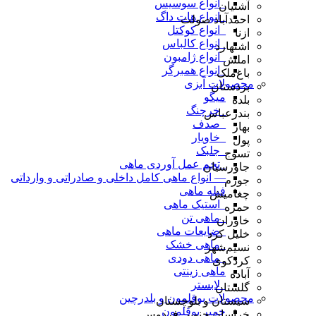
_انواع سوسیس
آشتیان
_انواع هات داگ
احمدآباد صولت
_انواع کوکتل
ازنا
_انواع کالباس
اشتهارد
_انواع ژامبون
املش
_انواع همبرگر
باغ‌ملک
محصولات آبزی
بردستان
میگو
بلده
_خرچنگ
بندرعباس
_صدف
بهار
_خاویار
پول
_جلبک
تسوج
_تخم عمل آوردی ماهی
جاورسیان
— انواع ماهی کامل داخلی و صادراتی و وارداتی
جوزم
فیله ماهی
چغامیش
_استیک ماهی
حمزه
_ماهی تن
خاوران
_ضایعات ماهی
خلیل کرد
_ماهی خشک
نسیم‌شهر
_ماهی دودی
کردکوی
ماهی زینتی
آباده
_لابستر
گلستان
محصولات بوقلمون و بلدرچین
سیستان و بلوچستان
خمیر بوقلمون
خراسان جنوبی فردوس