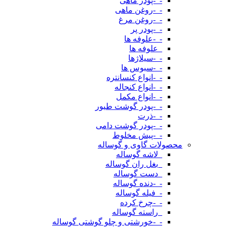
-_-پودر ماهی
-_-روغن ماهی
-_-روغن مرغ
-_-پودر پر
-_-علوفه ها
_علوفه ها
-_-سیلاژها
-_-سبوس ها
-_-انواع کنسانتره
-_-انواع کنجاله
-_-انواع مکمل
-_-پودر گوشت طیور
-_-ذرت
-_-پودر گوشت دامی
-_-پیش مخلوط
محصولات گاوی و گوساله
_لاشه گوساله
_بغل ران گوساله
_دست گوساله
-_-دنده گوساله
-_فیله گوساله
-_-چرخ کرده
_راسته گوساله
-_-خورشتی و چلو گوشتی گوساله