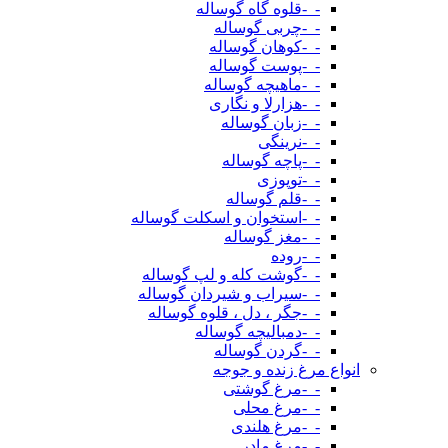
-_-قلوه گاه گوساله
-_-چربی گوساله
-_-کوهان گوساله
-_-پوست گوساله
-_-ماهیچه گوساله
-_-هزارلا و نگاری
-_-زبان گوساله
-_-نرینگی
-_-پاچه گوساله
-_-توپوزی
-_-قلم گوساله
-_-استخوان و اسکلت گوساله
-_-مغز گوساله
-_-روده
-_-گوشت کله و لپ گوساله
-_-سیراب و شیردان گوساله
-_-جگر ، دل ، قلوه گوساله
-_-دمبالیچه گوساله
-_-گردن گوساله
انواع مرغ زنده و جوجه
-_-مرغ گوشتی
-_-مرغ محلی
-_-مرغ هلندی
-_-مرغ مادر