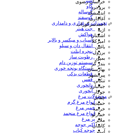
_شتر
خراسان رضوی
_گاو
بروجرد
_گوساله
اندیمشک
_گوسفند
آغاجاری
تجهیزات مرغداری و دامداری
احمدسرگوراب
_جت هیتر
اژیه
_هواکش
اشکنان
_آسیاب و میکسر و بالابر
امیرکلا
_انتقال دان و سیلو
باغین
_پنجره اینلت
برزول
_رطوبت ساز
بمپور
_سیستم توزین دام
بندر گز
_دستگاه یونجه خوری
بهارستان
_قطعات یدکی
پیرانشهر
_قفس
تنکابن
_دانخوری
جبالبارز
_آبخوری
جوکار
محصولات مرغ
چقابل
انواع مرغ گرم
حمیدیه
خمیر مرغ
خرامه
انواع مرغ منجمد
خمارلو
پر مرغ
ملایر
اکبر جوجه
کاشان
جوجه کباب
آب‌بر