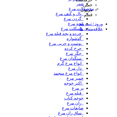
شتر
خمین
محصولات مرغ
مریوان
_بال و کتف مرغ
قشم
_گردن مرغ
پنجه مرغ
ورود / ثبت نام
_اسکلت مرغ
علاقه‌مندی ها
_خرده و بچه فیله مرغ
_گوشواره
_پوست و چربی مرغ
_چرخ کرده
_جگر مرغ
_سنگدان مرغ
_انواع مرغ گرم
_دل مرغ
_انواع مرغ منجمد
خمیر مرغ
_اکبر جوجه
پر مرغ
_فیله مرغ
جوجه کباب
_ران مرغ
ضایعات مرغ
_ساق ران مرغ