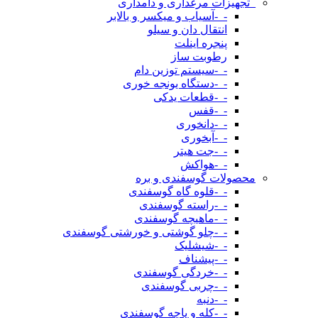
_تجهیزات مرغداری و دامداری
-_-آسیاب و میکسر و بالابر
انتقال دان و سیلو
پنجره اینلت
رطوبت ساز
-_-سیستم توزین دام
-_-دستگاه یونجه خوری
-_-قطعات یدکی
-_-قفس
-_-دانخوری
-_-آبخوری
-_-جت هیتر
-_-هواکش
محصولات گوسفندی و بره
-_-قلوه گاه گوسفندی
-_-راسته گوسفندی
-_-ماهیچه گوسفندی
-_-چلو گوشتی و خورشتی گوسفندی
-_-شیشلیک
-_-پیشناف
-_-خردگی گوسفندی
-_-چربی گوسفندی
-_-دنبه
-_-کله و پاچه گوسفندی