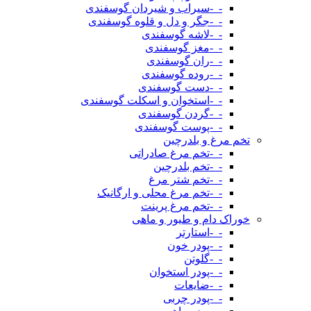
-_-سیراب و شیردان گوسفندی
-_-جگر و دل و قلوه گوسفندی
-_-لاشه گوسفندی
-_-مغز گوسفندی
-_-ران گوسفندی
-_-روده گوسفندی
-_-دست گوسفندی
-_-استخوان و اسکلت گوسفندی
-_-گردن گوسفندی
-_-پوست گوسفندی
تخم مرغ و بلدرچین
-_-تخم مرغ صادراتی
-_-تخم بلدرچین
-_-تخم شتر مرغ
-_-تخم مرغ محلی و ارگانیک
-_-تخم مرغ پرینت
خوراک دام و طیور و ماهی
-_-استارتر
-_-پودر خون
-_-گلوتن
-_-پودر استخوان
-_-ضایعات
-_-پودر چربی